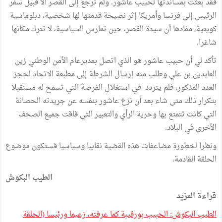
فقد بعثت بمساندتها لحبيب عاشور. ولم ترجع إلى القصر الا قبيل سفر
الرئيس إلى فرنسا وأمريكا إثر نصيحة قدمتها لها شخصية، دبلوماسية
كويتية، مفادها أن سيدة القصر، حين تمارس السياسية، لا تترك مكانها
شاغرا.
تأكد لي أن حبيب عاشور هو الذي اتصل بمديرعام الأمن الوطني زين
العابدين بن علي وطلب منه إرسال الشرطة إلى مطبعة الاتحاد لحجز
العدد المذكور، فلم يتردد في استغلال الفرصة التي تسمح له مستقبلا
بتكرار ذلك متى شاء بعد أن نزع عاشور بنفسه عن جريدته الحصانة
التي كانت تتمتع بها وحرية الرأي والتعبير التي فاقت جميع الصحف
الأخرى في البلاد.
ونظرا لخطورة مضاعفات هذه القضية نقابيا وسياسيا فستكون موضوع
الحلقة القادمة.
الطيب البكوش
قراءة المزيد
الطيب البكوش: الحبيب بورقيبة كما عرفته، زعيما ورئيسا (الحلقة