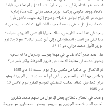
قد ضم آخر افتتاحية لي بعنوان "بداية الانفراج" إثر اجتماع بين قيادة
الاتحاد ووفد حكومي برئاسة الوزير محمد مزالي، تلته هيأة إدارية
عبرت عن الارتياح لبوادر الانفراج، وصرح إثرها حبيب عاشور بأن"
الاتحاد يبذل كل ما في وسعه لتجنيب البلاد الهزات الاجتماعية" ص 4.
ونجد في هذا العدد التاريخي، مقالا تحليليا للهاشمي الطرودي عنوانه"
ماذا تبقى من المسار الديمقراطي وإلى أين تسير البلاد؟" مع كاريكاتور
الوزير الأول محمد مزالي. ص12-13.
هذا العدد صدر أثناء غيابي في مهمة بفرنسا، وسرعان ما تم سحبه
وحجز أعداده في مطبعة الاتحاد عن طريق الشرطة، ولكن بأمر من؟
تمّ الاتصال بي هاتفيا من مكتبي زوال يوم السبت 11 ماي 1985
لإعلامي بهذا الخبر المفاجئ. وبأنني لم أعد مسؤولا عن الجريدة، وهو
قرار اتخذ قبل انعقاد المكتب التنفيذي الموسع المقرر ليوم الاثنين 13
ماي 1985.
وجدت في المطار بانتظاري بعض الإخوان من بينهم محمد شقرون
الكاتب العام للاتحاد الجهوي ببن عروس، وبعض الصحافيين من جريدة