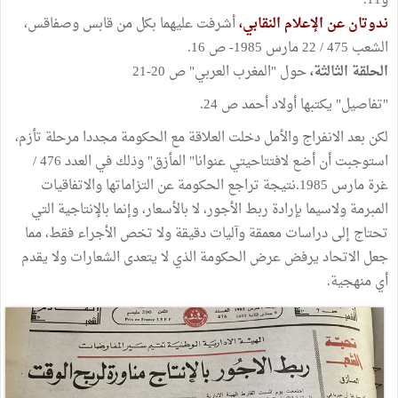
و11.
ندوتان عن الإعلام النقابي،
أشرفت عليهما بكل من قابس وصفاقس،
الشعب 475 / 22 مارس 1985- ص 16.
الحلقة الثالثة،
حول "المغرب العربي" ص 20-21
"تفاصيل" يكتبها أولاد أحمد ص 24.
لكن بعد الانفراج والأمل دخلت العلاقة مع الحكومة مجددا مرحلة تأزم،
استوجبت أن أضع لافتتاحيتي عنوانا" المأزق" وذلك في العدد 476 /
غرة مارس 1985.نتيجة تراجع الحكومة عن التزاماتها والاتفاقيات
المبرمة ولاسيما بإرادة ربط الأجور، لا بالأسعار، وإنما بالإنتاجية التي
تحتاج إلى دراسات معمقة وآليات دقيقة ولا تخص الأجراء فقط، مما
جعل الاتحاد يرفض عرض الحكومة الذي لا يتعدى الشعارات ولا يقدم
أي منهجية.