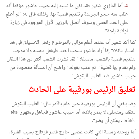
4-
أما المازري شقير فقد نفى ما نسبه إليه حبيب عاشور مؤكدا أنه
طلب منه حجز الجريدة وتقديم قضية بها. ولذلك قال له: "لم أطلع
على العدد المعني وسوف أتصل بالوزير الأول الموجود في زيارة
لولاية باجة".
كما أكد شقير أنه عندما أعلم مزالي بالموضوع رفض الانسياق في هذا
المسار قائلا:" إذا أراد عاشور سحب العدد فليفعل بنفسه ولا موجب
لتقديم قضية بالشعب، مضيفا: " لقد نشرت الشعب أكثر من هذا المقال
ولم نقدم بها قضية". ثم عقب بقوله:" واضح أن المسألة مقصودة من
حبيب عاشور ضد الطيب البكوش".
تعليق الرئيس بورقيبة على الحادث
وقد بلغني أن الرئيس بورقيبة حين علم بالأمر قال:" الطيب البكوش
مثقف ومتخلق، لا يضر بلاده، أما حبيب عاشور فجاهل ومتهور tête
brûlée ، يمكن أن يضر".
أما زوجته وسيلة التي كانت غضبى خارج قصر قرطاج بسبب الغيرة،