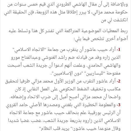
وبالإضافة إلى أن مقال الهاشمي الطرودي الذي قيم خمس سنوات من
حكومة محمد مزالي، لا يبرر إطلاقا مثل هذه الزوبعة، فإن الحقيقة التي
انكشفت لي من
ربط المعطيات الموضوعية المتراكمة التي تفسّر كل هذا وتسلط عليه
أضواء أخرى تتلخص فيما يلي:
1-
أراد حبيب عاشور أن يتقرب من جماعة “الاتجاه الاسلامي"
الذين زاره وفد من قيادته ضم راشد الغنوشي وعبدالفتاح مورو
والهاشمي الحامدي. وعلمت أنهم ادعوا أن جريدة الشعب أصبحت
مفتوحة “لليساريين" "دون الإسلاميين".
2-
أراد عاشور التقرب من الوزير الأول محمد مزالي ظرفيا لتحقيق
مكاسب وتخفيف الضغط الحكومي على العمل النقابي إذ كان
واضحا أن محمد مزالي أصبح أميل إلى ضرب الاتحاد وإضعافه.
3-
والمعلومة الخطيرة التي بلغتني ومصدرها الأصلي حامد القروي
أن الرئيس بورقيبة علم بتحالف حبيب عاشور مع جماعة الاتجاه
الاسلامي الذين زاروه بذريعة جريدة الشعب، غضب غضبا شديدا
وقال متوعدا حبيب عاشور:" يريد قلب النظام"