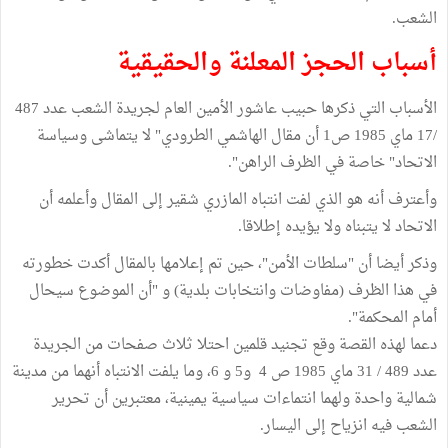
الشعب.
أسباب الحجز المعلنة والحقيقية
الأسباب التي ذكرها حبيب عاشور الأمين العام لجريدة الشعب عدد 487
/17 ماي 1985 ص1 أن مقال الهاشمي الطرودي" لا يتماشى وسياسة
الاتحاد" خاصة في الظرف الراهن".
وأعترف أنه هو الذي لفت انتباه المازري شقير إلى المقال وأعلمه أن
الاتحاد لا يتبناه ولا يؤيده إطلاقا.
وذكر أيضا أن "سلطات الأمن"، حين تم إعلامها بالمقال أكدت خطورته
في هذا الظرف (مفاوضات وانتخابات بلدية) و "أن الموضوع سيحال
أمام المحكمة".
دعما لهذه القصة وقع تجنيد قلمين احتلا ثلاث صفحات من الجريدة
عدد 489 / 31 ماي 1985 ص 4 و5 و 6، وما يلفت الانتباه أنهما من مدينة
شمالية واحدة ولهما انتماءات سياسية يمينية، معتبرين أن تحرير
الشعب فيه انزياح إلى اليسار.