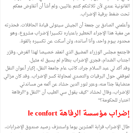
القانونية عندي لأن ثلاثتكم كنتم غائبين، ولم أشأ أن أتفاوض معكم
تحت ضغط برقية الإضراب.
وأعلمني الصادق بن جمعة أن الجيش سيتولى قيادة الحافلات. فحذرته
من مغبة هذا الإجراء الخطير باعتباره تكسيرا لإضراب مشروع، وهو
محدود بيوم واحد، وأنا أسانده، ولن أسكت عن تكسيره بالقوة.
فاجتمع مجلس الوزراء المضيق الذي انعقد خصيصا لهذا الغرض، وقرّر
اجتناب الصّدام، فجرى الإضراب بنظام لم يسبق له مثيل.
وقد أكد لي عبد السلام جراد، كاتب عام جامعة النقل، إكبار أعوان النقل
لموقفي حول البرقيات والتصدي لمحاولة كسر الإضراب. وقد كان مزالي
متضايقا جدّا منه، وعبّر لنور الدين حشاد عن ألمه من مساندتي
للإضراب، وقال لحشاد "كيف يقول سي الطيب أن "النقل و"الرفاهة
اختبار للحكومة؟"
إضراب مؤسسة الرفاهة le confort
طال الإضراب قرابة العشرين يوما واستنزف رصيد صندوق الإضرابات،