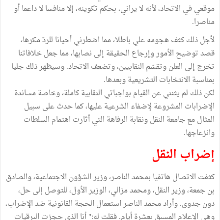
موقعي في الاتحاد، لأنه لا يراني، بحكم تكوينه، إلا منافسا لا داعما أو
مناصرا.
لأجل ذلك كثف هجومه علي باطلا، مما اضطرني أحيانا للردّ مكرها،
قصد توضيح الأمور وإرجاع الحقيقة إلى نصابها، مما جعل خلافاتنا
تخرج إلى العلن وتقسّم النقابيين، وتضعف الاتحاد. وسيظهر ذلك جليا
بمناسبة الانتخابات التشريعية وبعدها.
لكن ذلك لم يثنني عن القيام بواجباتي النقابية كاملة، وخاصة مساندة
الإضرابات المشروعة لإضفاء الشرعية عليها، كما حدث على سبيل
المثال مع جامعة النقل ونقابة الرفاهة التي أثارت اهتمام السلطات
وانزعاجها.
إضراب النقل
كثفت الاتصال هاتفيا بمحمد الناصر، وزير الشؤون الاجتماعية، والصادق
بن جمعة، وزير النقل، ومحمد مزالي، الوزير الأول، للتوصل إلى حل،
دون جدوى. وأراد محمد الناصر استعمال الحجة القانونية ضد الإضراب،
وهي الإعلام المسبق بعشرة أيام. فقلت له:" أنا الذي حجزت البرقيات