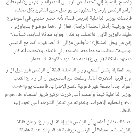
وأصبح بالنسبة إلي تحديا، لأن الرءيس المديرالعام (م بن ع) لم يطبق
أوامر الرئيس بإرجاع المطرودين وواصل خرق القانون بكل صلف،
فاتصلت بوزير الداخلية إدريس قيقة، لأنه حضر حديثي في الموضوع
مع بورقيبة (أنظر الحلقة الرابعة). فقال لي: هذا موضوع يتجاوزني،
عليك بالوزير الأول، فاتصلت به فكان جوابه مماثلا لسابقه. فسألته:"
إذن من يحل المشكل؟" فأجابني مزالي" لا أحد غيرك أنت مع الرئيس
بورقيبة". فطلبت موعدا معه. فاستمع إلي بانتباه، ولاحظت أنه كان
متجهما، لمكانة (م بن ع) لديه منذ عهد مقاومة الاستعمار.
بعد المقابلة بقليل أعلمني وزير الداخلية قيقة أن الرئيس قرر عزل ال ر
م ع قريبا. انتظرت أياما. وعلمت من المضربين أن ال ر م ع انتدب
أعوانا جددا بصفة غير قانونية لكسر الإضراب. فاتصلت يوم4-9-81
بوزير الداخلية قيقة وأعلمته أنني قررت تركيز فريق اعتصام piquet de
grève لحماية الإضراب، وحّذرته من تدخل الشرطة التي تعود إليه
بالنظر.
بعد ذلك بقليل أعلمني أن الرئيس قرّر إقالة ال ر م ع. وعلق قائلا
بالفرنسية ما معناه" أن الرئيس بورقيبة قد قدم لك هدية هامة".