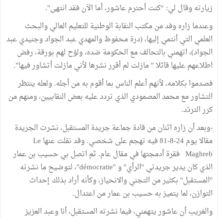
زيارته وقال لي: “كنت أحترم عاشور، أما الآن فقد انتهى".
وعندما زاره وفد من مكتب النقابة الوطنية للتعليم العالي والبحث
العلمي التي أنتمي إليها، (درة محفوظ والمهدي عبد الجواد وجنيدي عبد
الجواد)، اتهمني بالتحالف مع الحكومة ضده، ولوّح لهم بورقة، رفض
اطلاعهم عليها قائلا " مازلت لم أقرر نشرها لأني مازلت أتشاور فيها".
فصدموا بكلامه، لأنهم أعلم الناس بما أقوم به من أجله. ولعله ينتظر
التشاور مع محمد المصمودي الذي تردد عليه بعض النقابيين، ومنهم من
كرر التردّد.
-وبعد أن زاره اثنان من قادة جماعة جريدة المستقبل، نشرت الجريدة
مقالا يوم 24-8-81 فيه تهجم على شخصي. وقد نقلت عنها Le
Maghreb فقرة أدمجتها في مقال عام. ثم اتصل بي حسيب بن عمار
الذي كان يدير جريدتي "الرأي" و "démocratie"، لتوضيح ما نشرته
"المستقبل" بكثير من التجني والانحياز، وكأنه أراد بذلك إحداث
التوازن، لما يتميز به حسيب بن عمار من اعتدال.
والغريب أن عاشور يتهمني، فيما نشرته المستقبل، أنا وعبد العزيز