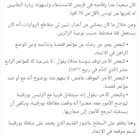
كان سعيدا جدا بإقامته في قربص للاستشفاء ولسهولة زيارة النقابيين
له لقربها من تونس (أقل من 70 كم).
ومن خلال ما كان يصلني من أخبار، تبين لي بتقاطع الروايات، أنه كان
يستعمل لغة مختلفة حسب نوعية الزائرين.
•
للبعض يعبّر عن رضاه عن مؤتمر قفصة ونتائجه وعن الوضع
الراهن في الاتحاد.
•
للبعض الآخر (وفد سوسة مثلا) يقول : لا شرعية الا للمؤتمر الرابع
عشر [الذي التأم في ربيع 1977].
•
للبعض الآخر، الموقف غامض، لا يفهم منه بوضوح أنه مع أو ضد
مؤتمر قفصة.
•
وللبعض الآخر، يقول إنه سيتقابل قريبا مع الرئيس بورقيبة
ليوضح الأمور معه، معتبرا أنه وقعت مغالطة بورقيبة، ويكفي أن
يستقبله لترجع الأمور إلى مجاريها.
وهنا يطفو على السطح عاشور القديم الذي يعتمد على سلطة بورقيبة
لدعم موقعه في الاتحاد.