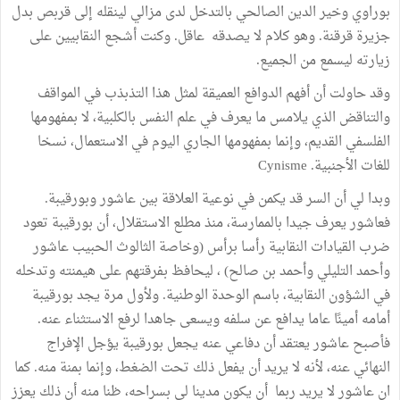
بوراوي وخير الدين الصالحي بالتدخل لدى مزالي لينقله إلى قربص بدل
جزيرة قرقنة. وهو كلام لا يصدقه عاقل. وكنت أشجع النقابيين على
زيارته ليسمع من الجميع.
وقد حاولت أن أفهم الدوافع العميقة لمثل هذا التذبذب في المواقف
والتناقض الذي يلامس ما يعرف في علم النفس بالكلبية، لا بمفهومها
الفلسفي القديم، وإنما بمفهومها الجاري اليوم في الاستعمال، نسخا
للغات الأجنبية. Cynisme
وبدا لي أن السر قد يكمن في نوعية العلاقة بين عاشور وبورقيبة.
فعاشور يعرف جيدا بالممارسة، منذ مطلع الاستقلال، أن بورقيبة تعود
ضرب القيادات النقابية رأسا برأس (وخاصة الثالوث الحبيب عاشور
وأحمد التليلي وأحمد بن صالح) ، ليحافظ بفرقتهم على هيمنته وتدخله
في الشؤون النقابية، باسم الوحدة الوطنية. ولأول مرة يجد بورقيبة
أمامه أمينًا عاما يدافع عن سلفه ويسعى جاهدا لرفع الاستثناء عنه.
فأصبح عاشور يعتقد أن دفاعي عنه يجعل بورقيبة يؤجل الإفراج
النهائي عنه، لأنه لا يريد أن يفعل ذلك تحت الضغط، وإنما بمنة منه. كما
ان عاشور لا يريد ربما أن يكون مدينا لي بسراحه، ظنا منه أن ذلك يعزز