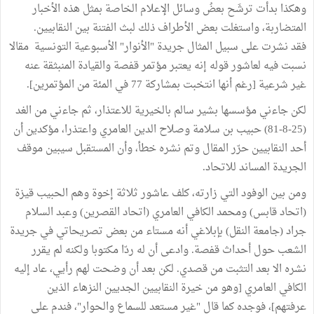
وهكذا بدأت ترشَح بعضُ وسائل الإعلام الخاصة بمثل هذه الأخبار
المتضاربة، واستغلت بعض الأطراف ذلك لبث الفتنة بين النقابيين.
فقد نشرت على سبيل المثال جريدة "الأنوار" الأسبوعية التونسية مقالا
نسبت فيه لعاشور قوله إنه يعتبر مؤتمر قفصة والقيادة المنبثقة عنه
غير شرعية [رغم أنها انتخبت بمشاركة 77 في المئة من المؤتمرين].
لكن جاءني مؤسسها بشير سالم بالخيرية للاعتذار، ثم جاءني من الغد
(25-8-81) حبيب بن سلامة وصلاح الدين العامري واعتذرا، مؤكدين أن
أحد النقابيين حرّر المقال وتم نشره خطأ، وأن المستقبل سيبين موقف
الجريدة المساند للاتحاد.
ومن بين الوفود التي زارته، كلف عاشور ثلاثة إخوة وهم الحبيب قيزة
(اتحاد قابس) ومحمد الكافي العامري (اتحاد القصرين) وعبد السلام
جراد (جامعة النقل) بإبلاغي أنه مستاء من بعض تصريحاتي في جريدة
الشعب حول أحداث قفصة. وادعى أن له ردّا مكتوبا ولكنه لم يقرر
نشره الا بعد التثبت من قصدي. لكن بعد أن وضحت لهم رأيي، عاد إليه
الكافي العامري [وهو من خيرة النقابيين الجديين النزهاء الذين
عرفتهم]، فوجده كما قال "غير مستعد للسماع والحوار"، فندم على