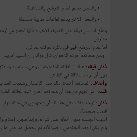
•
والبعض يدعو لعدم الترشح والمقاطعة.
•
والبعض الآخر يدعو لقائمات نقابية مستقلة.
معارض.
أما عدم الترشح فهو في نظره موقف عدائي.
- وعن محاكمة حركة الإخوان، قال مزالي إن السيد ادريس قي
فقال قيقة:
هناك " العائلة المفتوحة "، وهي سياسية وقادته
دون أن توجد علاقة في الظاهر.
وأضاف:
المحكمة أخذت ذلك بعين الاعتبار وشددت العقاب
قلت:
"هل نفهم من هذا أن محاكمة أخرى آتية للعائلة الملتز
فقال:
توجد ملفات في هذا الشأن ومتهمون في حالة فرار،
قضايا منفصلة.
انتهت الجلسة بدون اتفاق على شيء، وإنما مجرد إعلام وا
ولم يكن الوفد الحكومي راضيا لأنه لم يحصل منا على ما ي