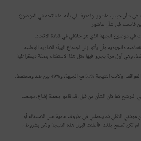
 في شأن حبيب عاشور. واعترف لي بأنه لما فاتحه في الموضوع
ين فاتحته في شأن عاشور.
ت في موضوع الجبهة الذي هو خلافي في قيادة الاتحاد.
طاعية والجهوية وأن يأتوا إلى اجتماع الهيأة الادارية الوطنية
 وهي أول مرة يجري فيها مثل هذا الاستفتاء بصفة ديمقراطية
عندما اجتمعت الهيأة الإدارية برئاستي، سجلت بيدي جميع المواقف. وكانت النتيجة %51 مع الجبهة، و%49 بين ضد ومحتفظ.
ي الترشح كما كان الشأن من قبل، قد قاموا بحملة إقناع، نجحت
 موقفي الاقلي قد يحملني في ظروف عادية على الاستقالة أو
لم تكن تسمح بذلك. فأعلنت قبول هذه النتيجة ولكن بشروط ،