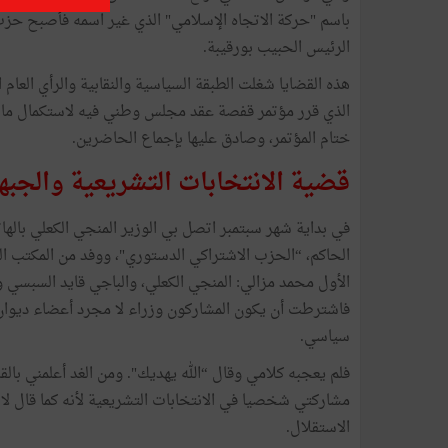
باسم "حركة الاتجاه الإسلامي" الذي غير اسمه فأصبح حزب
الرئيس الحبيب بورقيبة.
الذي قرر مؤتمر قفصة عقد مجلس وطني فيه لاستكمال ما بق
ختام المؤتمر، وصادق عليها بإجماع الحاضرين.
قضية الانتخابات التشريعية والجبه
في بداية شهر سبتمبر اتصل بي الوزير المنجي الكعلي باله
الحاكم، “الحزب الاشتراكي الدستوري"، ووفد من المكتب الت
الأول محمد مزالي: المنجي الكعلي، والباجي قايد السبسي 
فاشترطت أن يكون المشاركون وزراء لا مجرد أعضاء ديوا
سياسي.
فلم يعجبه كلامي وقال “الله يهديك". ومن الغد أعلمني بال
مشاركتي شخصيا في الانتخابات التشريعية لأنه كما قال لا ي
الاستقلال.