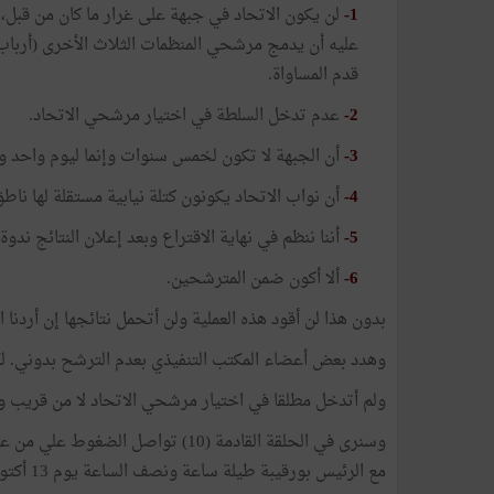
1-
لن يكون الاتحاد في جبهة على غرار ما كان من قبل، 
عليه أن يدمج مرشحي المنظمات الثلاث الأخرى (أرباب ال
قدم المساواة.
2-
عدم تدخل السلطة في اختيار مرشحي الاتحاد.
3-
أن الجبهة لا تكون لخمس سنوات وإنما ليوم واحد وه
4-
أن نواب الاتحاد يكونون كتلة نيابية مستقلة لها ن
5-
أننا ننظم في نهاية الاقتراع وبعد إعلان النتائج ندوة
6-
ألا أكون ضمن المترشحين.
بدون هذا لن أقود هذه العملية ولن أتحمل نتائجها إن أردنا 
وهدد بعض أعضاء المكتب التنفيذي بعدم الترشح بدوني. لك
ولم أتدخل مطلقا في اختيار مرشحي الاتحاد لا من قريب ول
وسنرى في الحلقة القادمة (10) تواص
مع الرئيس بورقيبة طيلة ساعة ونصف الساعة يوم 13 أكتوبر 1981.