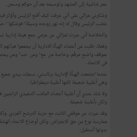
عمر شاشية إلى المشهد وتوسيمه بعد أن حوكم وسجن.
وشكرني مزالي على أني عرفت كيف أقنع الرئيس وأؤثر فيه
غضب الرئيس وقال له إنه نهر زوجته وسيلة" فوشكها " ح
والخلاصة أني عبرت لمزالي عن عزمي جمع هيئة إدارية تب
وفعلا، طلبت من أعضاء الهيأة الادارية أن يجمعوا هيآتهم الق
بموقف واضح مرقّم، وخاصة من مع" ومن ضد" ومن يحتفظ.
في الاتحاد .
وهي أغلبية ضعيفة لكنها أغلبية ديمقراطيا.
ولا شك عندي أن أغلبية أعضاء المكتب التنفيذي الراغبين ف
ولكن بأغلبية ضعيفة.
وقد عبرت عن موقفي الثابت مع حرية الترشح الفردي. ولكن
ممارسة نوع من حق الاعتراض. ولكن أوضاع الاتحاد الهشة 
بدونها أستقيل: