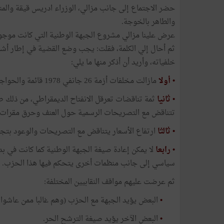
حضر الاجتماع إلى جانب مزالي، الوزراء ادريس قيقة وال
والطاهر بالخوجة.
عرض علينا مزالي مشروع الجبهة الوطنية التي كانت موجود
ثم أحال إلي الكلمة، فقلت: يجب وضع القضية في إطار أشم
خلفياته، وأريد أن أذكر منها ما يلي:
• أولا
مازالت مخلفات أزمة 26 جانفي 1978 قائمة والحواجز النفسية موجودة رغم الجهود والمبادرات الايجابية.
•
ثانيا
ثمة تناقضات تعرقل الانفتاح الديمقراطي، من ذلك 
تتناقض مع التصريحات الرسمية حول العنف وحرق مقرات وا
•
ثالثا
ارتفاع الأسعار يتناقض مع التصريحات والوعود بتجميد
•
رابعا
لا يمكن إعادة صيغة الجبهة الوطنية كما كانت في بد
سياسي إلى جانب منظمات أخرى يتحكم فيها هذا الحزب.
ثم عرضت عليهم مواقف النقابيين المختلفة:
•
البعض يؤيد الجبهة مع الحزب (وهم غالبا ممن عاشوا م
•
البعض الآخر يؤيد صيغة الترشح الحر.