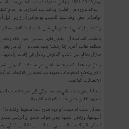
يوم 03-09-1981، زارتني صديقتنا سهير بلحسن مر
،أستاذة مبرزة في الطب). وبالمناسبة اعتذرت عن عدم تمكنها
بولعراس معي. وقد سبق للحبيب بولعراس أن زارني قبل أ
وكانت زيارته لي للتشاور في شأن الانتخابات التشريعية وا
وعلمت بالمناسبة أن الباجي قايد السبسي، حين بلغه رفضي 
منظمة نقابية أخرى إذا رفضنا جبهة معه، وأن الباجي يقول
مازال يدافع عن الطيب البكوش ويأمل في إقناعه بالجبهة.
ولعل مرد هذا الكلام هو ما بلغني عن مداولات الديوان ال
الذي يخضع لضغوطات عديدة متناقضة في الاتحاد. ثم أرد
الاتصالات الهاتفية.
بعد أيام من ذلك دعاني محمد مزالي إلى منزله لتجنب الحرج
بوجهة نظري حول حرية الترشح الفردية.
بعد أن حللت له مجددا وجهة نظري، بدا متفهما، ولكنه قال:
الحكومة والاتجاه السياسي ضد الديمقراطية. وعدّد لي بعض