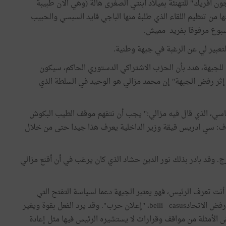
اسلة “جون أفريك" للتهنئة بميلاد ابنتي الصغرى هالة (وهي الآن طبيبة
 من تنظيم اللقاء الذي طلبهُ منها الباجي قايد السبسي والحبيب
سبوع مرفوقا بفريد مميش.
لتعبير لي عن الرغبة في جبهة وطنية.
للجبهة، هدد بأن الحزب الاشتراكي الدستوري الحاكم، سيكون
 إثر رفض الجبهة" إن محمد مزالي هو الوحيد في السلطة الذي
سياسي، الذي قال فيه مزالي:" يجب أن نتفهم موقف الطيب البكوش
ف: سي ادريس قيقة وزير الداخلية يعرف هذا جيدا حتى من خلال
. وقد بادر بذلك نور الدين حشاد الذي كان يرغب في أن أقنع مزالي
 أنت تعرف الرئيس، فهو يعتبر الجبهة دعما لسياسة التفتح التي
أنتهجها، ورفض الجبهة يعني موقفا ضدي. و الرئيس يعتبر رفض الاتحادbelli casus، "إعلان حرب". وقد يرد الفعل بقوة ويغير
 الأمثلة من مواقف وقرارات لا يستشيره الرئيس فيها مثل إعادة