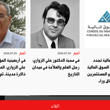
أخبار
أخبار
- 2026.07.29
- 2026.07.30
الية تجدد
في محبة الدكتور علي الزواري:
في أربعينية المؤ
السوق المالية
رجل العلم والعلاّمة في ميدان
علي الزواري: الم
و المستثمرين
التاريخ
ذاكرة مدينة، ثم
ق وراء
 الحلقات القادمة سوف تتركز على ثلاث قضايا متداخلة في الزمن،
الغاء
 التشريعية السابقة لأوانها، ومحاكمة تنظيم الإخوان الذي عرف