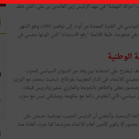
 "حركة النهضة" في عهد الرئيس زين العابدين بن علي، الذي خلف
أ
هذه القضايا شغلت الطبقة السياسية والنقابية والرأي العام التونسي في الفترة الممتدة من أوت إلى نوفمبر 1981، وهو الشهر
ي منقوصا، طبقا للائحة “رفع الاستثناء" التي تلوتها بنفسي في
ة الوطنية
اتف ليقترح علي اجتماعا بين وفد من الديوان السياسي للحزب
نفيذي للاتحاد، في الدار المغربية بقرطاج. (بحيث يحضر مع الوزير
ومنصور معلى والطاهر بالخوجة والمازري شقير وادريس قيقة) ،
ن سياسي، لأني أتفاوض دائما مع حكومة، ومشكلي ليس مع حزب
قائمة الرسمية، وأعلمني أن الرئيس الحبيب بورقيبة حريص على
تصور ألا يكون الأمين العام للاتحاد مترشحا كما جرت العادة منذ
ا