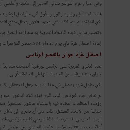
وفي صباح يوم المؤتمر دعاني المدير إلى مكتبه وأعلمني أ
فقلت له:" أعلِم وزيرك والوزير الأول أني سأواصل الإشراف ع
لكن المؤتمر لم يتم لاكتشافي وجود طعون وخلل جدّي اقتض
وتصلب مزالي تجاه الاتحاد أخد يتزايد منذ أزمة الخبز، ورغ
إعادة احتفال غرة ماي يوم 27 ماي 1984بقصر المؤتمرات ولكن باتخاذ تدابير تنظيمية صارمة.
احتفال غرة جوان بالقصر الرئاسي
هذه الذكرى العزيزة على الرئيس بورقيبة أصبحت منذ بدأ ا
جوان 1955 وقد سبق الحديث عنها في الحلقة الأولى.
لكن حلول شهر رمضان في هذا التاريخ جعل الاحتفال يقدم بيوم أي 31
لم ندخل هذه المرة من الباب الذي تعوّد كلانا الدخول منه 
جماعة من الاتحاد المنشقّ، طلب مني أن نخرج إلى مكان آخر،
الباب الخارجي، فاعترضنا علالة لعويتي كاتب الرئيس، فت
أملكار حيث ينتظرنا مؤتمر الاتحاد الجهوي ببن عروس الذ