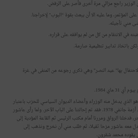
ن الوزير راجع مزالي مرة أخرى فأصر على الرفض.
لى المؤتمر، وما عليه الا أن يبعث بقوة “البوب" لإخراجنا.
ى مني تأجيله.
بته في الانتقام من كل من لم يوافقه على قراره.
لاحتفال بها" عيد النصر" وهي ذكرى رجوعه من المنفى في غرة
 ماي 1984.
وهو الذي يدخل منه الوزراء وأعضاء الديوان السياسي للحزب باعتبار
رؤساء المنظمات أعضاء فيه باستثناء عاشور المستقيل منذ أزمة جانفي 1978. فقد تم إحالتنا على الباب الآخر. ولما رأى عاشور
 فدخلنا الرواق ومررنا أمام مكتب الرئيس ثم القاعة المؤدية إلى
بادل معه عاشور مزحا ثقيلا، ثم طلب مني أن نخرج ونذهب إلى
ي يقوده محمد شقرون.