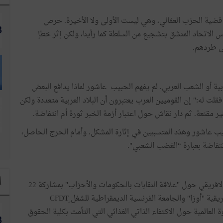
ة قضية الحزب العمّالي، وهي ليست الأولى ولا الأخيرة. حرص
 الاتحاد المنشق بتشجيع من السلطة كما رأينا، ولكن إثر خطإ
ى طردهم.
ة أو الشعب العربي. لم يفهم الحبيب عاشور لماذا يدافع البعض
 له:" إن القوميين العرب يعتبرون أن البلاد العربية متعددة ولكن
مقنعة. ثم دار نقاش حول اعتبار أزمة الخبر ثورة أم انتفاضة.
ب عاشور وهدّد المتسببين في إثارة المشكل. وأمام الحرج الحاصل،
اضة بعبارة “الغضب الشعبي".
ا
ألقيت محاضرة في الملتقى النقابي الافريقي حول "علاقة النقابات بالحكومات والأحزاب" بمشاركة 22
ية "أوزا" والجامعة الفرنسية الديمقراطية للشغل ِCFDT
العالمية حول الاكتفاء الذاتي الغذائي التي التأمت بكلية الحقوق