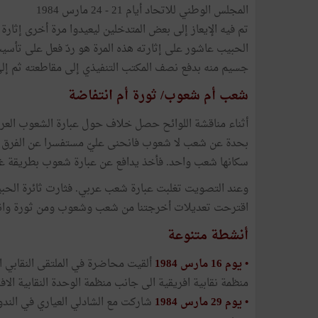
المجلس الوطني للاتحاد أيام 21 - 24 مارس 1984
تم فيه الإيعاز إلى بعض المتدخلين ليعيدوا مرة أخرى إثار
الحبيب عاشور على إثارته هذه المرة هو ردّ فعل على تأسيس
جسيم منه بدفع نصف المكتب التنفيذي إلى مقاطعته ثم إل
شعب أم شعوب/ ثورة أم انتفاضة
أثناء مناقشة اللوائح حصل خلاف حول عبارة الشعوب العربي
بحدة عن شعب لا شعوب فانحنى عليّ مستفسرا عن الفرق فقلت
سكانها شعب واحد. فأخذ يدافع عن عبارة شعوب بطريقة غير 
وعند التصويت تغلبت عبارة شعب عربي. فثارت ثائرة الحبي
اقترحت تعديلات أخرجتنا من شعب وشعوب ومن ثورة وانتف
أنشطة متنوعة
•
يوم 16 مارس 1984
منظمة نقابية افريقية الى جانب منظمة الوحدة النقابية الافريق
•
يوم 29 مارس 1984
شاركت مع الشادلي العياري في الندوة 