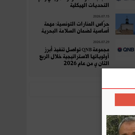
التحديات الهيكلية
2026.07.15
حرّاس المنارات التونسية: مهمة
أساسية لضمان السلامة البحرية
2026.07.29
مجموعة QNB تواصل تنفيذ أبرز
أولوياتها الاستراتيجية خلال الربع
الثان ي من عام 2026