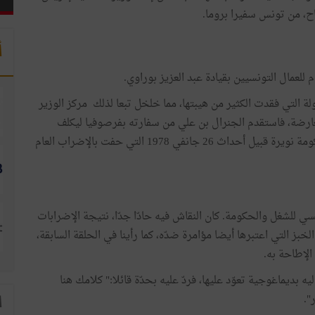
ح، من تونس سفيرا بروما.
أ
 للعمال التونسيين بقيادة عبد العزيز بوراوي.
ة التي فقدت الكثير من هيبتها، مما خلخل تبعا لذلك مركز الوزير
معارضة، فاستقدم الجنرال بن علي من سفارته بفرصوفيا ليكلف
مجددا بإدارة الأمن الوطني التي سبق أن دخلها في عهد حكومة نويرة قبيل أحداث 26 جانفي 1978 التي حفت بالإضراب العام
سي للشغل والحكومة. كان النقاش فيه حادّا جدّا، نتيجة الإضرابات
لخبز التي اعتبرها أيضا مؤامرة ضدّه، كما رأينا في الحلقة السابقة،
لإطاحة به.
 بديماغوجية تعوّد عليها، فردّ عليه بحدّة قائلا:" كلامك هنا
".
ا