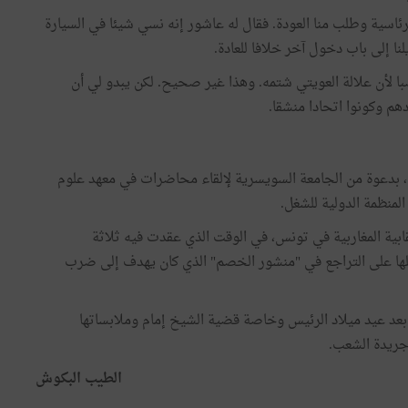
لرئاسية وطلب منا العودة. فقال له عاشور إنه نسي شيئا في السيارة
نا إلى باب دخول آخر خلافا للعادة.
 لأن علالة العويتي شتمه. وهذا غير صحيح. لكن يبدو لي أن
دهم وكونوا اتحادا منشقا.
 جنيف يوم 4 جوان 1984 مرورا بروما، بدعوة من الجامعة السويسرية لإلقاء محاضرات في معهد علوم
شغال الندوة النقابية المغاربية في تونس، في الوقت الذي عقدت فيه ثلاثة
مع الحكومة (24-25 و31 جويلية 1984) لحملها على التراجع في "منشور الخصم" الذي كان يهدف إلى ضرب
سنرى في الحلقة القادمة ما جدّ في شهر أوت 1984 بعد عيد ميلاد الرئيس وخاصة قضية الشيخ إمام وملابساتها
 جريدة الشعب.
الطيب البكوش