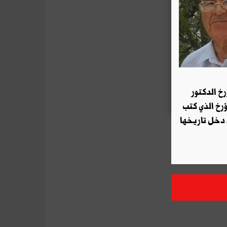
رخ الدكتور
ؤرخ الذي كتب
 دخل تاريخها