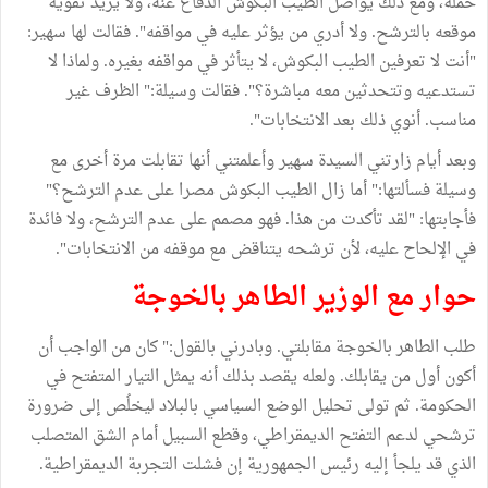
حملة، ومع ذلك يواصل الطيب البكوش الدفاع عنه، ولا يريد تقوية
موقعه بالترشح. ولا أدري من يؤثر عليه في مواقفه". فقالت لها سهير:
"أنت لا تعرفين الطيب البكوش، لا يتأثر في مواقفه بغيره. ولماذا لا
تستدعيه وتتحدثين معه مباشرة؟". فقالت وسيلة:" الظرف غير
مناسب. أنوي ذلك بعد الانتخابات".
وبعد أيام زارتني السيدة سهير وأعلمتني أنها تقابلت مرة أخرى مع
وسيلة فسألتها:" أما زال الطيب البكوش مصرا على عدم الترشح؟"
فأجابتها: "لقد تأكدت من هذا. فهو مصمم على عدم الترشح، ولا فائدة
في الإلحاح عليه، لأن ترشحه يتناقض مع موقفه من الانتخابات".
حوار مع الوزير الطاهر بالخوجة
طلب الطاهر بالخوجة مقابلتي. وبادرني بالقول:" كان من الواجب أن
أكون أول من يقابلك. ولعله يقصد بذلك أنه يمثل التيار المتفتح في
الحكومة. ثم تولى تحليل الوضع السياسي بالبلاد ليخلُص إلى ضرورة
ترشحي لدعم التفتح الديمقراطي، وقطع السبيل أمام الشق المتصلب
الذي قد يلجأ إليه رئيس الجمهورية إن فشلت التجربة الديمقراطية.