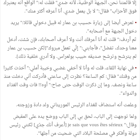
إلا قائمتنا نحن، الجبهة الوطنية، لأنه ضدي" فقلت له:" الواقع أنه يعتبرك
فوق الأحزاب" فقال:" لا بل يعمل ضدي. أنا أعرفه أكثر منك".
•
تعرض أيضا إلى زيارة حسيب بن عمار له قبيل دخولي قائلا:" يريد
دخول الجبهة مع أصحابه".
ثم أردف:" قلت له أنا أعرفك أنت ولا أعرف أصحابك، فإن شئت، أدخل
معنا وحدك، تفضل"، فأجابني:" إلّي تعمل مبروك"[لكن حسيب بن عمار
لم يترشح وترشح صديقه حبيب بولعراس. ولا أدري خلفية ذلك].
•
في نهاية اللقاء، قلت له وأنا لا أخفي غضبي وخيبة أملي:" أخذت كثيرا
من وقتك" فقال: كم الساعة؟ نظرت إلى ساعتي فأدركت أني دخلت منذ
ساعة ونصف. وما إن ذكرت الوقت حتى صاح:" أوه!! فات وقت الغذاء
والدواء".
وعلمت أنه استضاف للغذاء الرئيس الموريتاني ولد دادة وزوجته.
ولما توجهت إلى الباب، لحق بي إلى الباب ووضع يده على المقبض
وقال:" je sais que vous êtes sérieux [أعرف أنك جدّي] لكنني رئيس
دولة وأفكر في مصلحة البلاد التي ضحيت من أجلها".