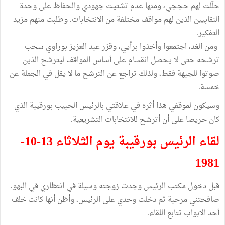
حلّلت لهم حججي، ومنها عدم تشتيت جهودي والحفاظ على وحدة
النقابيين الذين لهم مواقف مختلفة من الانتخابات. وطلبت منهم مزيد
التفكير.
ومن الغد، اجتمعوا وأخذوا برأيي، وقرّر عبد العزيز بوراوي سحب
ترشحه حتى لا يحصل انقسام على أساس المواقف ليترشح الذين
صوتوا للجبهة فقط، ولذلك تراجع عن الترشح ما لا يقل في الجملة عن
خمسة.
وسيكون لموقفي هذا أثره في علاقتي بالرئيس الحبيب بورقيبة الذي
كان حريصا على أن أترشح للانتخابات التشريعية.
لقاء الرئيس بورقيبة يوم الثلاثاء 13-10-
1981
قبل دخول مكتب الرئيس وجدت زوجته وسيلة في انتظاري في البهو.
صافحتني مرحبة ثم دخلت وحدي على الرئيس، وأظن أنها كانت خلف
أحد الابواب تتابع اللقاء.