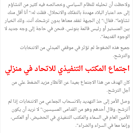
ولاحظت أن تحليله للنظام السياسي وخصائصه فيه كثير من التشاؤم
إلى حد اعتبار البلاد مهددة بالتفكك والانحلال. فقلت له:" أنا أقل منك
تشاؤما". فقال:" إن الجبهة تفقد معناها بدون ترشحك أنت. ولك الخيار
بين المنستير أو رئيس قائمة بتونس. فنحن في حاجة إلى وجه جديد لا
الوجوه القديمة".
جميع هذه الضغوط لم تؤثر في موقفي المبدئي من الانتخابات
والترشح.
اجتماع المكتب التنفيذي للاتحاد في منزلي
كان الهدف من هذا الاجتماع بعيدا عن الأنظار مزيد الضغط علي من
أجل الترشح.
وصل الأمر إلى حدّ التهديد بالانسحاب الجماعي من الانتخابات إذا لم
أترشح. وقال أحدهم وهو من القدامى المسيسين:" لا نريد أن يكون
الأمين العام في السماء والمكتب التنفيذي في الحضيض، أو العكس،
وإنما معا في السراء والضراء".