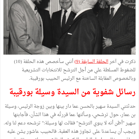
ذكرت في آخر
الحلقة السابقة (9)
أنني سأخصص هذه الحلقة (10)
للضغوط المسلطة علي من أجل الترشح للانتخابات التشريعية
وبالخصوص المقابلة الساخنة مع الرئيس الحبيب بورقيبة.
رسائل شفوية من السيدة وسيلة بورقيبة
حدثتني السيدة سهير بالحسن عما دار بينها وبين زوجة الرئيس، وسيلة
بن عمار، حول ترشحي، وسألتها عما قررتُه في هذا الشأن، فأجابتها
سهير "أظن أنه لا ينوي الترشح" فقالت لها وسيلة:" ترشحه دعم لنا وله.
ويجب أن يساعدنا على تجاوز هذه العقبة. فالحبيب عاشور يشن عليه