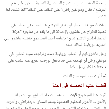
ووحدة الصف النقابي والتفرغ للمسؤولية النقابية تفرض علي عدم
الترشح". فقال وهو غير راض:" على كيفك، على كيفك"[كما شئت، كما
شئت].
وتأكدتُ من هذا الحوار أن رفض الترشح هو السبب في تصلبه في
قضية الافراج عن عاشور، بالإضافة الى ما بلغه من متاجرة "حركة
الديمقراطيين الاشتراكيين" بزعامة أحمد المستيري بقضية عاشور التي
اعتبرها بورقيبة تحالفا ضده.
ولعل عاشور فهم أن تصلب بورقيبة ضده وتراجعه سببه تصلبي في
موقفي وظن أن تهجمه علي قد يجعل بورقيبة يفرج عنه ليلعب على
خلافنا كما كان يفعل عادة.
ثم أثرت معه الموضوع الثالث.
قضية عتبة الخمسة في المئة
أثرت هذا الموضوع لأؤكد له موقف الاتحاد المدافع عن الاعتراف
بالأحزاب الأخرى لتحقيق التعددية ودعم المسار الديمقراطي. وأشرت
إلى انعكاس مشاركة الاتحاد في الجبهة الوطنية مع الحزب الحاكم على