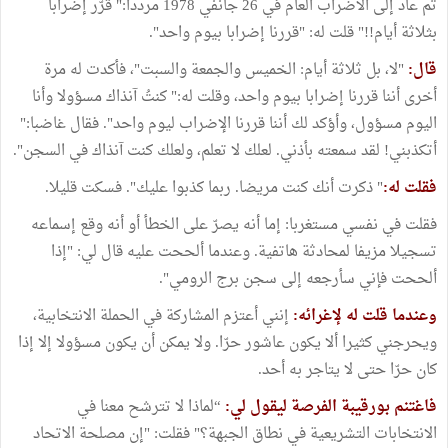
ثم عاد إلى الاضراب العام في 26 جانفي 1978 مرددا:" قرّر إضرابا
بثلاثة أيام!!" قلت له: "قررنا إضرابا بيوم واحد".
قال:
"لا، بل ثلاثة أيام: الخميس والجمعة والسبت"، فأكدت له مرة
أخرى أننا قررنا إضرابا بيوم واحد، وقلت له:" كنتُ آنذاك مسؤولا وأنا
اليوم مسؤول، وأؤكد لك أننا قررنا الإضراب ليوم واحد". فقال غاضبا:"
أتكذبني! لقد سمعته بأذني. لعلك لا تعلم، ولعلك كنت آنذاك في السجن".
فقلت له:
" ذكرت أنك كنت مريضا. ربما كذبوا عليك". فسكت قليلا.
فقلت في نفسي مستغربا: إما أنه يصرّ على الخطأ أو أنه وقع إسماعه
تسجيلا مزيفا لمحادثة هاتفية. وعندما ألححت عليه قال لي: "إذا
ألححت فإني سأرجعه إلى سجن برج الرومي".
وعندما قلت له لإغرائه:
إنني أعتزم المشاركة في الحملة الانتخابية،
ويحرجني كثيرا ألا يكون عاشور حرّا. ولا يمكن أن يكون مسؤولا إلا إذا
كان حرّا حتى لا يتاجر به أحد.
فاغتنم بورقيبة الفرصة ليقول لي:
“لماذا لا تترشح معنا في
الانتخابات التشريعية في نطاق الجبهة؟" فقلت: "إن مصلحة الاتحاد