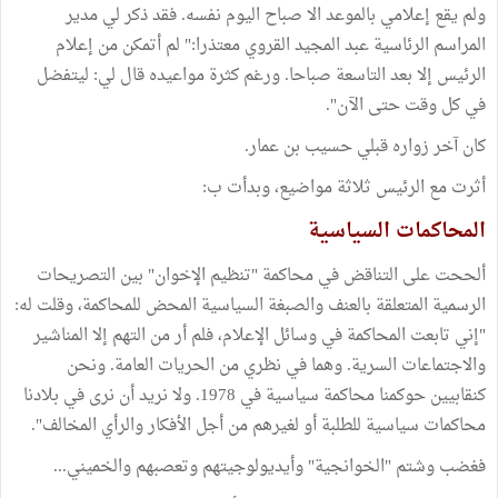
ولم يقع إعلامي بالموعد الا صباح اليوم نفسه. فقد ذكر لي مدير
المراسم الرئاسية عبد المجيد القروي معتذرا:" لم أتمكن من إعلام
الرئيس إلا بعد التاسعة صباحا. ورغم كثرة مواعيده قال لي: ليتفضل
في كل وقت حتى الآن".
كان آخر زواره قبلي حسيب بن عمار.
أثرت مع الرئيس ثلاثة مواضيع، وبدأت ب:
المحاكمات السياسية
ألححت على التناقض في محاكمة "تنظيم الإخوان" بين التصريحات
الرسمية المتعلقة بالعنف والصبغة السياسية المحض للمحاكمة، وقلت له:
"إني تابعت المحاكمة في وسائل الإعلام، فلم أر من التهم إلا المناشير
والاجتماعات السرية. وهما في نظري من الحريات العامة. ونحن
كنقابيين حوكمنا محاكمة سياسية في 1978. ولا نريد أن نرى في بلادنا
محاكمات سياسية للطلبة أو لغيرهم من أجل الأفكار والرأي المخالف".
فغضب وشتم "الخوانجية" وأيديولوجيتهم وتعصبهم والخميني...