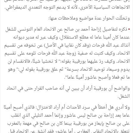
الاتجاهات السياسية الأخرى، لأنه لا يدعم التوجه التعددي الديمقراطي.
وتخلّلت الحوار عدة مواضيع وملاحظات منها:
•
ذكره لتفاصيل إزاحة أحمد بن صالح عن الاتحاد العام التونسي للشغل
عندما كان أمينا عاما له مطلع الاستقلال، وكيف عبر له مدير ديوانه
آنذاك عبد الله فرحات (وقد كان نقابيا في الأصل) عن تخوفه من تقسيم
الاتحاد. وكيف كتبت له صفية زوجة عبد الله فرحات تلومه على تقسيم
الاتحاد. وكيف ردّ عليهما بورقيبة بقوله:" لا تخشيا شيئًا، فالانقسام لن
يدوم وسيعاد توحيد الاتحاد بسرعة" ثم علق بورقيبة بقوله لي:" وهو
ما تم فعلا وأصبح عاشور أمينًا عاما".
والواضح أن بورقيبة أراد أن يبين لي أنه صاحب القرار حتى في اتحاد
الشغل.
ولا أدري هل أخطأ في سرد الأحداث أم أراد الاختزال: فالذي أصبح أمينًا
عاما بعد إزاحة بن صالح ليس عاشور وإنما أحمد التليلي الذي انقلب
على بن صالح بإيعاز من بورقيبة بينما كان بن صالح في مهمة بالمغرب
تتعلق بالاتحاد النقابي المغاربي. أما عاشور فقد انشق عن الاتحاد قبل