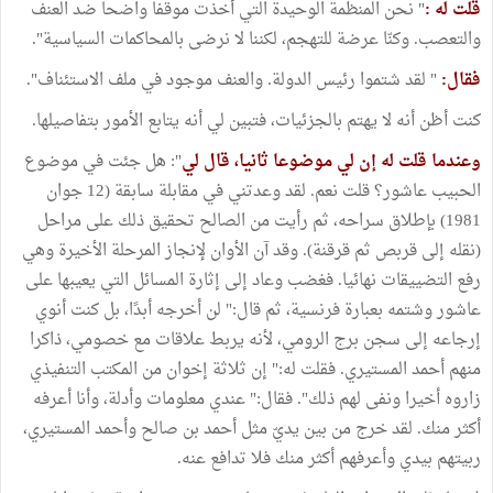
قلت له :
" نحن المنظمة الوحيدة التي أخذت موقفا واضحا ضد العنف
والتعصب. وكنّا عرضة للتهجم، لكننا لا نرضى بالمحاكمات السياسية".
فقال:
" لقد شتموا رئيس الدولة. والعنف موجود في ملف الاستئناف".
كنت أظن أنه لا يهتم بالجزئيات، فتبين لي أنه يتابع الأمور بتفاصيلها.
وعندما قلت له إن لي موضوعا ثانيا، قال لي
": هل جئت في موضوع
الحبيب عاشور؟ قلت نعم. لقد وعدتني في مقابلة سابقة (12 جوان
1981) بإطلاق سراحه، ثم رأيت من الصالح تحقيق ذلك على مراحل
(نقله إلى قربص ثم قرقنة). وقد آن الأوان لإنجاز المرحلة الأخيرة وهي
رفع التضييقات نهائيا. فغضب وعاد إلى إثارة المسائل التي يعيبها على
عاشور وشتمه بعبارة فرنسية، ثم قال:" لن أخرجه أبدًا، بل كنت أنوي
إرجاعه إلى سجن برج الرومي، لأنه يربط علاقات مع خصومي، ذاكرا
منهم أحمد المستيري. فقلت له:" إن ثلاثة إخوان من المكتب التنفيذي
زاروه أخيرا ونفى لهم ذلك". فقال:" عندي معلومات وأدلة، وأنا أعرفه
أكثر منك. لقد خرج من بين يديّ مثل أحمد بن صالح وأحمد المستيري،
ربيتهم بيدي وأعرفهم أكثر منك فلا تدافع عنه.