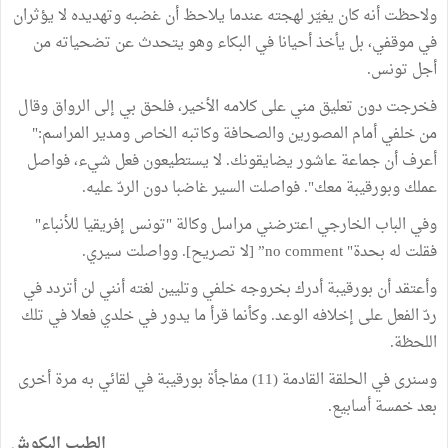
ولاحظت أنه كان يغيّر لهجته عندما يلاحظ أن غضبه وتهديده لا يؤثران
في موقفي، بل يأخذ أحيانا في البكاء وهو يتحدث عن تضحياته من
أجل تونس.
فخرجت دون تعليق مني على كلامه الأخير، فلحق بي إلى الرواق وقال
من خلفي أمام المصورين والصحافة وكاتبه الخاص ومدير المراسم:"
أعرف أن جماعة عاشور يضايقونك. لا يستطيعون فعل شيء، فواصل
عملك وبورقيبة معك". فواصلت السير غاضبا دون الردّ عليه.
وفي الباب الخارجي اعترضني مراسل وكالة "تونس إفريقيا للأنباء"
فقلت له بحدة" no comment” [لا تصريح]. وواصلت سيري.
وأعتقد أن بورقيبة أدرك بخروجه خلفي وتليين لغته أنني لن أتردد في
ردّ الفعل على إخلافه الوعد. وكأنما قرأ ما يدور في خلدي فعلا في تلك
اللحظة.
وسنرى في الحلقة القادمة (11) مفاجأة بورقيبة في لقائي به مرة أخرى
بعد خمسة أسابيع.
الطيب البكوش