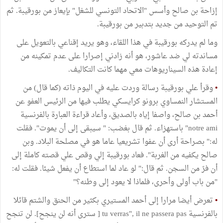
إزاحة بن صالح وأسس "الاتحاد التونسي للشغل" بإيعاز من بورقيبة. ثم
تم التوحيد من جديد بتدبير من بورقيبة.
وما لم يدركه بورقيبة في هذا اللقاء، وهو يريد إقناعي بالتعويل على
مساندته لي ضد عاشور، هو أنه زادني إصرارا على عدم تمكينه من
إعادة هذه السيناريوهات معي مهما كانت التكاليف.
•
وقرأ علي بورقيبة رسالة وردت عليه في اليوم ذاته (كما قال) من
المستشار النمساوي برونو كرايسكي يطلب فيها من الرئيس العفو عن
أحمد بن صالح، واصفا إياه بالصديق، وأعاد قراءة العبارة بالفرنسية
notre ami" باستهزاء. ثم قال بغضب: " سيبقى إلى أن يموت". فقلت
له:" بصراحة أرى أن عفوا تشريعيا عاما هو في مصلحة البلاد. وبن
صالح يكفيه من الغربة". فعاد بورقيبة إلي وقص علي قصته كاملة إلى
أن فرّ من السجن. ثم قال:" لو عاد لما استطاع أن يفعل شيئا. فقلت له:
"من باب أولى وأحرى، فلماذا لا يعود إلى وطنه؟"
•
تعرض أيضا مرارا إلى أحمد المستيري بكثير من الحنق والشتم قائلا
بالفرنسية tu verras", il ne passera pas [ سترى أنه لن ينجح]. لن تنجح