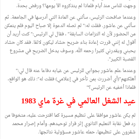
وجهت للناس منذ أيام فلماذا لم يتذكروه الاّ يومها؟ ورفض بحدة.
وعندما صافحت الرئيس، سألني عن المادة التي أدرسها في الجامعة. ثم
سألني عن عاشور. فقلت له:" لم تصله الدعوة إلا صباح اليوم فلم يتمكن
من الحضور لأن له التزامات السابقة" ، فقال لي الرئيس:" كنت أريد أن
أقول له إنني قررت إعادة بناء ضريح حشاد ليكون لائقا. فقد كان حشاد
يحبني ويقدرني كثيرا رحمه الله. وسوف يدخل الضريح في مشروع
القصبة الكبير".
وعندما علم عاشور بجوابي للرئيس عن غيابه دفاعا عنه قال لي:"
أهلكتهم"(أي أضررت بمن تأخر في إعلامي) فقلت له": ذلك هو الواقع،
فلماذا أخفيه عن الرئيس؟"
عيد الشغل العالمي في غرة ماي 1983
لم يكن عاشور موافقا على تنظيم مسيرة كما اقترحت عليه، متخوفا من
رد فعل نقابة التعليم الثانوي إثر قرار توحيدهم. وأمام إصرار محمد
شقرون على تنظيمها، حمله عاشور مسؤولية نتائجها.