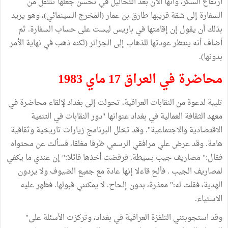
ارتفاع السكر، وأنها الآن بعد التحاليل في تحسن جعلها تنتقل من
السفارة إلى شقة قريبها طارق بن عمار (المخرج السينمائي)، وهو يريد
بذلك أن يقول إن إقامتها في باريس ليست على حساب السفارة. ثم
أضاف أنه ينتظر عودتها للذهاب إلى الجزائر (لكنه ذهب في نهاية الأمر
بدونها).
محاضرة في العراق 17 ماي 1983
تلبية لدعوة من النقابات العراقية، تحولت إلى بغداد لإلقاء محاضرة في
معهد الثقافة العمالية في بغداد عنوانها "دور النقابات في التنمية
الاقتصادية والاجتماعية". وقد تخلل البرنامج زيارات تاريخية وثقافية
هامة. وقد عرض علي مرافقي الرسمي ظرفا مغلقا، فسألت عن محتواه
فقال:" مصاريف جيب بسيطة، فرفضت أخذها قائلا:" إن عندي ما يكفي
لمصاريف الجيب . فألح قاءلا إنها عادة مع جميع الضيوف ولا يردون
الهدية، فقلت له:" معذرة، بدون إلحاح. لا يمكنني قبولها. فظهر عليه
الاستياء.
وقد استجوبتني التلفزة العراقية في بغداد، وتركزت الأسئلة على"