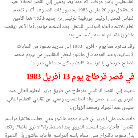
الفلسطيني ياسر عرفات. ثم عدنا يعد يومين إلى القصر احتفالا بعيد
الاستقلال يوم 20 مارس 1983 بحضور ذات الضيوف. أثناء تقديم
التهاني قدمني الرئيس بورقيبة للرئيس بن جديد قائلا:" هذا الأمين
العام للاتحاد العام التونسي للشغل. وقد انتخبه مؤتمر. أما الآخر (يقصد
عاشور) فقد تم تعيينه رئيسا من بعد.
وقد سافرنا معا يوم 7 أفريل 1983 إلى مدريد بدعوة من النقابات
الاسبانية. وعند العودة قال عاشور لبعض النقابيين من بينهم محمد
الصالح خريجي بالفرنسية: “الطيب كان جيدا في مدريد".
في قصر قرطاج يوم 13 أفريل 1983
دعيت إلى القصر الرئاسي بقرطاج عن طريق وزير التعليم العالي عبد
العزيز بن ضياء، ضمن وفد الجامعيين، ومعي عن نقابتي التعليم العالي
جنيدي عبد الجواد ومحمد الزواري.
واقترحت على الوزير بن ضياء دعوة عاشور معي. فطلب هاتفيا مراسم
القصر،" فأجابه عبد المجيد القروي بعد الاستشارة،" لا نرى مانعا". ولكنه
بدل دعوته باقتراح مني، دعاه باسم المراسم، فأجابه عاشور بأن الدعوة