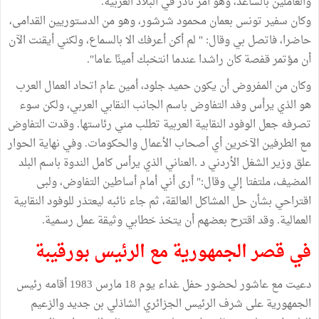
والعاملين بالساعد، وهو أمر نادر في البلاد العربية.
وكان سفير تونس بعمان محمود شرشور، وهو من الدستوريين القدامى،
حاضرا، فاتصل بي وقال: " لم أكن أعرفك الا بالسماع، ولكني أيقنت الآن
أن مؤتمر قفصة كان راشدا عندما انتخبك أمينًا عاما".
وكان من المفروض أن يكون حميد جلود، أمين عام اتحاد العمال العرب
هو الذي يرأس وفد التفاوض باسم الجانب النقابي العربي، ولكن سوء
تصرفه جعل الوفود النقابية العربية تطلب مني رئاستها. وقدت التفاوض
مع الطرفين الآخرين أي أصحاب الأعمال والحكومات. وفي نهاية الحوار
علق وزير الشغل الأردني د .العناني الذي يرأس كامل الندوة باسم البلد
المضيف، ملتفتا إلي وقال:" أرى أني أمام أساطين التفاوض، ولبى
اقتراحي بشأن حل المشاكل العالقة، ثم جاء نائبه ليعتذر للوفود النقابية
العمالية. وقد اقترح بعضهم أن يتخذ خطابي وثيقة عمل رسمية.
في قصر الجمهورية مع الرئيس بورقيبة
دعيت مع عاشور لحضور حفل غداء يوم 18 مارس 1983 أقامه رئيس
الجمهورية على شرف الرئيس الجزائري الشاذلي بن جديد والزعيم