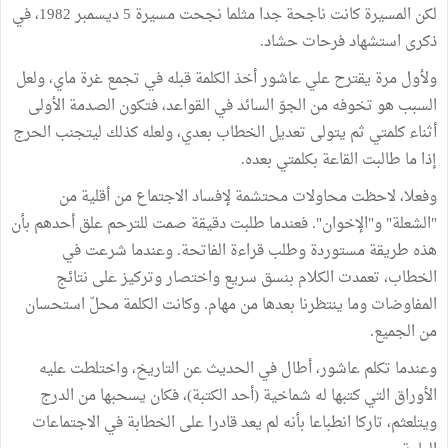
لكن المسيرة كانت ناجحة جدا مثلما نجحت مسيرة 5 ديسمبر 1982، في
ذكرى استشهاد فرحات حشاد.
ولأول مرة يقترح علي عاشور أخذ الكلمة قبله في تجمع غرة ماي، ولعل
السبب هو تخوفه من الجوّ السائد في القواعد، فتكون الصدمة الأولى
أثناء كلمتي ثم يتولى تعديل الخطاب بعدي، ولعله كذلك ليتجنب الحرج
إذا ما طالبت القاعة بكلمتي بعده.
وفعلا، لاحظت محاولات محتشمة لإفساد الاجتماع من أقلية من
"الشعلة" و"الإخوان". فعندما طلبت دقيقة صمت للترحم علق أحدهم بأن
هذه طريقة مستوردة وطلب قراءة الفاتحة. وعندما شرعت في
الخطاب، تعمدت الكلام بنسق سريع واختصار وتركيز على نتائج
المفاوضات وما ينتظرنا بعدها من مهام. وكانت الكلمة محلّ استحسان
من الجميع.
وعندما تكلم عاشور، أطال في الحديث عن التاريخ، واختلطت عليه
الأوراق التي كتبها له شماخية (أحد الكتبة)، فكان يسحبها من الدرج
ويتلعثم، تاركا انطباعا بأنه لم يعد قادرا على الخطابة في الاجتماعات