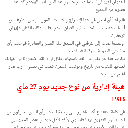
العدوان الإيراني" بينما صدام حسين هو الذي بادر بالهجوم كما هو
معلوم من الجميع.
فلم أشأ أن أدخل في هذا الإحراج واكتفيت بالقول:" بغض الطرف عن
أسباب ومسببات الحرب، فإن العراق اليوم يطلب وقف القتال وإيران
ترفض".
وعندما عدت إلى غرفتي في الفندق ليلة السفر والمغادرة فوجئت بأن
حقيبتي اليدوية المرقمة قد فتحت.
ذكرت هذا لمرافقي من الغد باستياء، فقال لي:" لقد اضطررنا في غيابك
لفتحها للتثبت من تاريخ وتوقيت السفر". فقلت في نفسي:" رب عذر
أقبح من ذنب".
هيئة إدارية من نوع جديد يوم 27 ماي
1983
في كلمة الافتتاح أكد عاشور على وحدة الصف وأن الذين يحاولون من
المسيّسين التفريق بيننا فاشلون. وأكد لأول مرة أن بعض المسيّسين
خيبوا الظن لأنهم يخدمون مصالح أحزابهم أكثر من خدمة مصالح