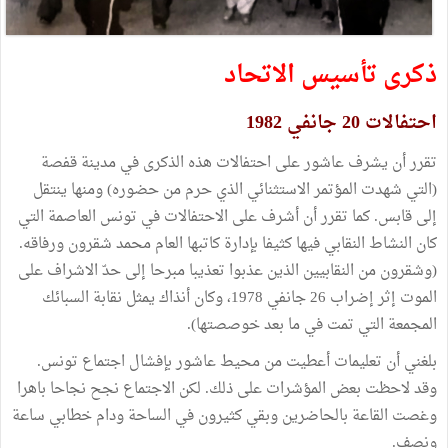
ذكرى تأسيس الاتحاد
احتفالات 20 جانفي 1982
تقرر أن يشرف عاشور على احتفالات هذه الذكرى في مدينة قفصة
(التي شهدت المؤتمر الاستثنائي الذي حرم من حضوره) ومنها ينتقل
إلى قابس. كما تقرر أن أشرف على الاحتفالات في تونس العاصمة التي
كان النشاط النقابي فيها كثيفا بإدارة كاتبها العام محمد شقرون ورفاقه.
(وشقرون من النقابيين الذين عذبوا تعذيبا مبرحا إلى حدّ الاشراف على
الموت إثر إضراب 26 جانفي 1978، وكان أنذاك يمثل نقابة السبائك
المجمعة التي تمت في ما بعد خوصصتها).
بلغني أن تعليمات أعطيت من محيط عاشور بإفشال اجتماع تونس.
وقد لاحظت بعض المؤشرات على ذلك. لكن الاجتماع نجح نجاحا باهرا
وغصت القاعة بالحاضرين وبقي كثيرون في الساحة ودام خطابي ساعة
ونصف.