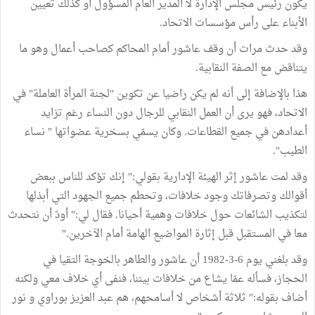
يكون رئيس مجلس الإدارة لا المدير العام المسؤول أو كذلك تعيين
الأبناء على رأس مؤسسات الاتحاد.
وقد حدث مرات أن وقف عاشور أمام المحاكم كصاحب أعمال وهو ما
يتناقض مع الصفة النقابية.
هذا بالإضافة إلى أنه لم يكن راضيا عن تكوين "لجنة المرأة العاملة" في
الاتحاد، فهو يرى أن العمل النقابي للرجال دون النساء رغم تزايد
أعدادهن في جميع القطاعات. وكان يسمّي بسخرية عضواتها " نساء
الطيب".
وقد لمت عاشور إثر الهيئة الإدارية بقولي:" إنك تؤكد للناس ببعض
أقوالك وتصرفاتك وجود خلافات، وتحطم جميع الجهود التي أبذلها
لتكذيب الشائعات حول خلافات وهمية أحيانا. فقال لي:" أودّ أن نتحدث
معا في المستقبل قبل إثارة المواضيع الهامة أمام الآخرين."
وقد بلغني يوم 6-3-1982 أن عاشور والطاهر بالخوجة التقيا في
الحجاز، فسأله عمّا يشاع من خلافات بيننا، فنفى أي خلاف معي ولكنه
أضاف بقوله:" ثلاثة أشخاص لا أسامحهم، هم عبد العزيز بوراوي و نور