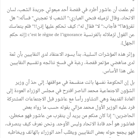
ثم علمت أن عاشور أطرد في قفصة أحد مبعوثي جريدة الشعب، لسان
الاتحاد، وقال لزميله فتحي العياري:" الشعب لا تعجبني" فسأله:" هل
تقرؤها؟" فأجاب:" لا" فقال له": كيف تحكم عليها إذن!!" فلم يتماسك
عن القول لزملائه بالفرنسية c’est le règne de l’ignorance [إنه حكم
الجهل].
وإثر هذه المؤشرات السلبية، بدأ يسود الاعتقاد لدى النقابيين بأن ثمة
لدى مناهضي مؤتمر قفصة، رغبة في فسخ نتائجه وتقسيم النقابيين
على هذا الأساس.
بل إن الحكومة نفسها باتت منقسمة في مواقفها. إلى حدّ أن وزير
الشؤون الاجتماعية محمد الناصر اقترح في مجلس الوزراء العودة إلى
العادة القديمة وهي التشاور رأسا مع عاشور قبل الاجتماعات المشتركة
فرد عليه الوزير الأول محمد مزالي بقوله حسب ما رواه بعض
الحاضرين:" إذا كان منكم من يريد أن يتقرب من عاشور فهو مخطئ،
فعاشور هو أحد قادة الاتحاد وليس الأوحد. ونحن نعرف كيف يتصرف،
فهو يجمع حوله بعض النقابيين ويطلب أحد الوزراء بالهاتف ويخاطبه