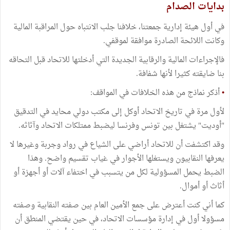
بدايات الصدام
في أول هيئة إدارية جمعتنا، خلافنا جلب الانتباه حول المراقبة المالية
وكانت اللائحة الصادرة موافقة لموقفي.
فالإجراءات المالية والرقابية الجديدة التي أدخلتها للاتحاد قبل التحاقه
بنا ضايقته كثيرا لأنها شفافة.
•
أذكر نماذج من هذه الخلافات في المواقف:
لأول مرة في تاريخ الاتحاد أوكل إلى مكتب دولي محايد في التدقيق
"أوديت" يشتغل بين تونس وفرنسا ليضبط ممتلكات الاتحاد وآثاثه.
وقد اكتشفت أن للاتحاد أراضي على الشياع في رواد وجربة وغيرها لا
يعرفها النقابيون ويستغلها الأجوار في غياب تقسيم واضح. وهذا
الضبط يحمل المسؤولية لكل من يتسبب في اختفاء آلات أو أجهزة أو
أثاث أو أموال.
كما أني كنت أعترض على جمع الأمين العام بين صفته النقابية وصفته
مسؤولا أول في إدارة مؤسسات الاتحاد، في حين يقتضي المنطق أن