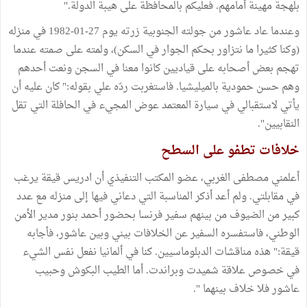
بلهجة مهينة أمامهم. فعليكم بالمحافظة على هيبة الدولة."
وعندما عاد عاشور من جولته الجنوبية زرته يوم 27-01-1982 في منزله
(وكنا كثيرا ما نتزاور بحكم الجوار في السكن)، ولمته على صمته عندما
تهجم بعض أصحابه على قياديين كانوا معنا في السجن ونعت أحدهم
وهم حسن حمودية بالميليشيا. فاستغربت ردّه علي بقوله:" كان عليه أن
يأتي لاستقبالي في سيارة المعتمد عوض المجيء في الحافلة التي تقل
النقابيين".
خلافات تطفو على السطح
أعلمني مصطفى الغربي، عضو المكتب التنفيذي أن ادريس قيقة يرغب
في مقابلتي. ولم أعد أذكر المناسبة التي دعاني فيها إلى منزله مع عدد
كبير من الضيوف من بينهم سفير فرنسا بحضور أحمد بنور مدير الأمن
الوطني، فاستفسره السفير عن الخلافات بيني وبين عاشور، فأجابه
قيقة:" هذه مناقشات الدبلوماسيين. كنا في ألمانيا نفعل نفس الشيء
في خصوص علاقة شميدت وبراندت. أما الطيب البكوش وحبيب
عاشور فلا خلاف بينهما ".