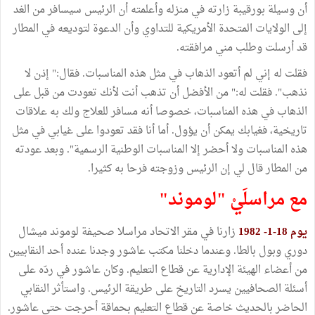
أن وسيلة بورقيبة زارته في منزله وأعلمته أن الرئيس سيسافر من الغد
إلى الولايات المتحدة الأمريكية للتداوي وأن الدعوة لتوديعه في المطار
قد أرسلت وطلب مني مرافقته.
فقلت له إني لم أتعود الذهاب في مثل هذه المناسبات. فقال:" إذن لا
نذهب". فقلت له:" من الأفضل أن تذهب أنت لأنك تعودت من قبل على
الذهاب في هذه المناسبات، خصوصا أنه مسافر للعلاج ولك به علاقات
تاريخية، فغيابك يمكن أن يؤول. أما أنا فقد تعودوا على غيابي في مثل
هذه المناسبات ولا أحضر إلا المناسبات الوطنية الرسمية". وبعد عودته
من المطار قال لي إن الرئيس وزوجته فرحا به كثيرا.
مع مراسلَيْ "لوموند"
يوم 18-1- 1982
زارنا في مقر الاتحاد مراسلا صحيفة لوموند ميشال
دوري وبول بالطا. وعندما دخلنا مكتب عاشور وجدنا عنده أحد النقابيين
من أعضاء الهيئة الإدارية عن قطاع التعليم. وكان عاشور في ردّه على
أسئلة الصحافيين يسرد التاريخ على طريقة الرئيس. واستأثر النقابي
الحاضر بالحديث خاصة عن قطاع التعليم بحماقة أحرجت حتى عاشور.