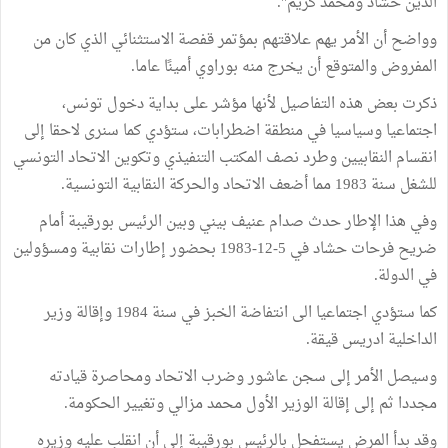
الدين حشاد ومحمد كريم".
وواضح أن الأمر يهم علاقتهم بمؤتمر قفصة الاستثنائي الذي كان من
المفروض والمتوقع أن يخرج منه بوراوي أمينًا عاما.
ذكرت بعض هذه التفاصيل لأنها مؤشر على بداية دخول تونس،
اجتماعيا وسياسيا في منطقة اضطرابات، ستؤدي كما سنرى لاحقا إلى
انقسام النقابيين وطرد نصف المكتب التنفيذي وتكوين الاتحاد التونسي
للشغل سنة 1983 مما أضعف الاتحاد والحركة النقابية التونسية.
وفي هذا الإطار حدث صدام عنيف بيني وبين الرئيس بورقيبة أمام
ضريح فرحات حشاد في 5-12-1983 بحضور إطارات نقابية ومسؤولين
في الدولة.
كما ستؤدي اجتماعيا الى انتفاضة الخبز في سنة 1984 وإقالة وزير
الداخلية ادريس قيقة.
وسيصل الأمر إلى سجن عاشور وضرب الاتحاد ومحاصرة قيادته
مجددا ثم إلى إقالة الوزير الأول محمد مزالي وتغيير الحكومة.
وقد بدأ المرض يستفحل بالرئيس بورقيبة إلى أن انقلب عليه وزيره