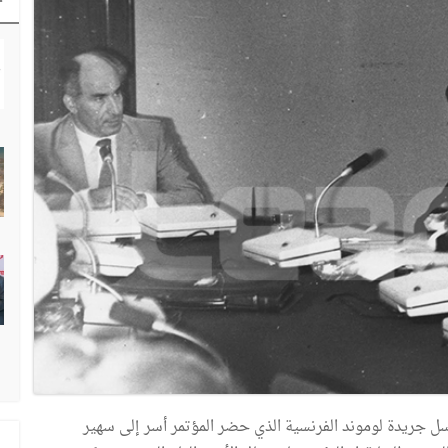
 جريدة لوموند الفرنسية الذي حضر المؤتمر أسر إلى سهير