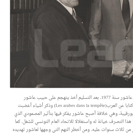
كانت بداية الاستقبال مفاجئة ومختلفة عن استقباله لي مع عاشور سنة 1977. بعد التسليم أخذ يتهجم على حبيب عاشور
لعلاقته بمحمد المصمودي وزير الخارجية الأسبق الذي ألف كتابا عن العرب(Les arabes dans la tempête) وذكر أشياء أغضبت
بورقيبة، وهي خلافة أصبح عاشور يفكر فيها بتأثير المصمودي الذي
 هذا التصرف خيانة له واستغلالا للاتحاد العام التونسي للشغل. كما
 من ثلاث سنوات عليه. ومن أخطر التهم التي وجهها لعاشور تهديده