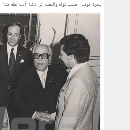
بحرق تونس حسب قوله والتفت إلي قائلا "أنت تعلم هذا" ف