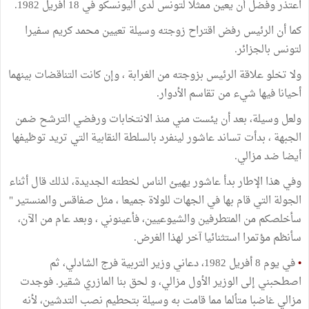
اعتذر وفضل أن يعين ممثلا لتونس لدى اليونسكو في 18 افريل 1982.
كما أن الرئيس رفض اقتراح زوجته وسيلة تعيين محمد كريم سفيرا
لتونس بالجزائر.
ولا تخلو علاقة الرئيس بزوجته من الغرابة ، وإن كانت التناقضات بينهما
أحيانا فيها شيء من تقاسم الأدوار.
ولعل وسيلة، بعد أن يئست مني منذ الانتخابات ورفضي الترشح ضمن
الجبهة ، بدأت تساند عاشور لينفرد بالسلطة النقابية التي تريد توظيفها
أيضا ضد مزالي.
وفي هذا الإطار بدأ عاشور يهيئ الناس لخطته الجديدة، لذلك قال أثناء
الجولة التي قام بها في الجهات للولاة جميعا ، مثل صفاقس والمنستير "
سأخلصكم من المتطرفين والشيوعيين، فأعينوني ، وبعد عام من الآن،
سأنظم مؤتمرا استثنائيا آخر لهذا الغرض.
•
في يوم 8 أفريل 1982، دعاني وزير التربية فرج الشادلي، ثم
اصطحبني إلى الوزير الأول مزالي، و لحق بنا المازري شقير. فوجدت
مزالي غاضبا متألما مما قامت به وسيلة بتحطيم نصب التدشين، لأنه