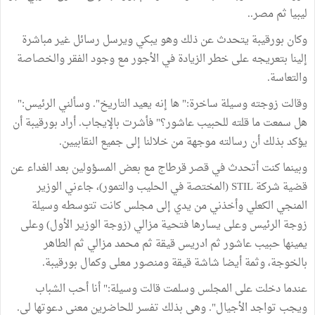
ليبيا ثم مصر..
وكان بورقيبة يتحدث عن ذلك وهو يبكي ويرسل رسائل غير مباشرة
إلينا بتعريجه على خطر الزيادة في الأجور مع وجود الفقر والخصاصة
والتعاسة.
وقالت زوجته وسيلة ساخرة:" ها إنه يعيد التاريخ". وسألني الرئيس:"
هل سمعت ما قلته للحبيب عاشور؟" فأشرت بالإيجاب. أراد بورقيبة أن
يؤكد بذلك أن رسالته موجهة من خلالنا إلى جميع النقابيين.
وبينما كنت أتحدث في قصر قرطاج مع بعض المسؤولين بعد الغداء عن
قضية شركة STIL (المختصة في الحليب والتمور)، جاءني الوزير
المنجي الكعلي وأخذني من يدي إلى مجلس كانت تتوسطه وسيلة
زوجة الرئيس وعلى يسارها فتحية مزالي (زوجة الوزير الأول) وعلى
يمينها حبيب عاشور ثم ادريس قيقة ثم محمد مزالي ثم الطاهر
بالخوجة، وثمة أيضا شاشة قيقة ومنصور معلى وكمال بورقيبة.
عندما دخلت على المجلس وسلمت قالت وسيلة:" أنا أحب الشباب
ويجب تواجد الأجيال". وهي بذلك تفسر للحاضرين معنى دعوتها لي.