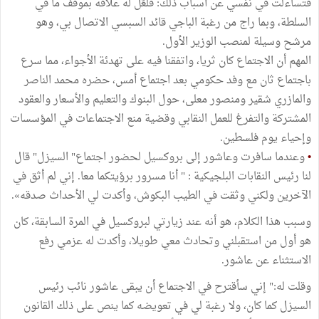
فتساءلت في نفسي عن أسباب ذلك: فلعّل له علاقة بموقف ما في
السلطة، وبما راج من رغبة الباجي قائد السبسي الاتصال بي، وهو
مرشح وسيلة لمنصب الوزير الأول.
المهم أن الاجتماع كان ثريا، واتفقنا فيه على تهدئة الأجواء، مما سرع
باجتماع ثان مع وفد حكومي بعد اجتماع أمس، حضره محمد الناصر
والمازري شقير ومنصور معلى، حول البنوك والتعليم والأسعار والعقود
المشتركة والتفرغ للعمل النقابي وقضية منع الاجتماعات في المؤسسات
وإحياء يوم فلسطين.
•
وعندما سافرت وعاشور إلى بروكسيل لحضور اجتماع" السيزل" قال
لنا رئيس النقابات البلجيكية : " أنا مسرور برؤيتكما معا. إني لم أثق في
الآخرين ولكني وثقت في الطيب البكوش، وأكدت لي الأحداث صدقه».
وسبب هذا الكلام، هو أنه عند زيارتي لبروكسيل في المرة السابقة، كان
هو أول من استقبلني وتحادث معي طويلا، وأكدت له عزمي رفع
الاستثناء عن عاشور.
وقلت له:" إني سأقترح في الاجتماع أن يبقى عاشور نائب رئيس
السيزل كما كان، ولا رغبة لي في تعويضه كما ينص على ذلك القانون