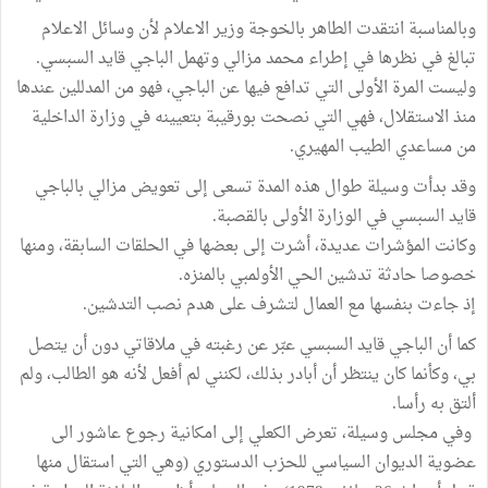
وبالمناسبة انتقدت الطاهر بالخوجة وزير الاعلام لأن وسائل الاعلام
تبالغ في نظرها في إطراء محمد مزالي وتهمل الباجي قايد السبسي.
وليست المرة الأولى التي تدافع فيها عن الباجي، فهو من المدللين عندها
منذ الاستقلال، فهي التي نصحت بورقيبة بتعيينه في وزارة الداخلية
من مساعدي الطيب المهيري.
وقد بدأت وسيلة طوال هذه المدة تسعى إلى تعويض مزالي بالباجي
قايد السبسي في الوزارة الأولى بالقصبة.
وكانت المؤشرات عديدة، أشرت إلى بعضها في الحلقات السابقة، ومنها
خصوصا حادثة تدشين الحي الأولمبي بالمنزه.
إذ جاءت بنفسها مع العمال لتشرف على هدم نصب التدشين.
كما أن الباجي قايد السبسي عبّر عن رغبته في ملاقاتي دون أن يتصل
بي، وكأنما كان ينتظر أن أبادر بذلك، لكنني لم أفعل لأنه هو الطالب، ولم
ألتق به رأسا.
وفي مجلس وسيلة، تعرض الكعلي إلى امكانية رجوع عاشور الى
عضوية الديوان السياسي للحزب الدستوري (وهي التي استقال منها