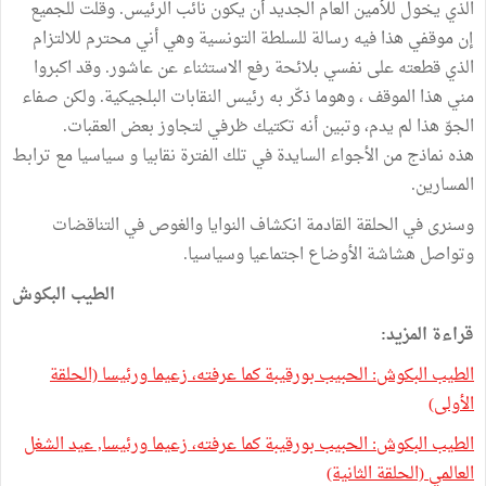
الذي يخول للأمين العام الجديد أن يكون نائب الرئيس. وقلت للجميع
إن موقفي هذا فيه رسالة للسلطة التونسية وهي أني محترم للالتزام
الذي قطعته على نفسي بلائحة رفع الاستثناء عن عاشور. وقد اكبروا
مني هذا الموقف ، وهوما ذكّر به رئيس النقابات البلجيكية. ولكن صفاء
الجوّ هذا لم يدم، وتبين أنه تكتيك ظرفي لتجاوز بعض العقبات.
هذه نماذج من الأجواء السايدة في تلك الفترة نقابيا و سياسيا مع ترابط
المسارين.
وسنرى في الحلقة القادمة انكشاف النوايا والغوص في التناقضات
وتواصل هشاشة الأوضاع اجتماعيا وسياسيا.
الطيب البكوش
قراءة المزيد:
الطيب البكوش: الحبيب بورقيبة كما عرفته، زعيما ورئيسا (الحلقة
الأولى)
الطيب البكوش: الحبيب بورقيبة كما عرفته، زعيما ورئيسا, عيد الشغل
العالمي (الحلقة الثانية)