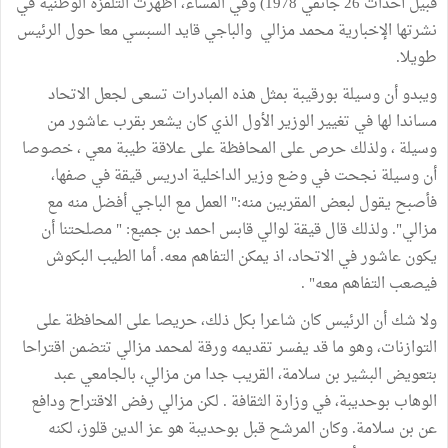
قبيل أحداث 26 جانفي 1978) وفي المساء، أظهرت التلفزة الوطنية في
نشرتها الإخبارية محمد مزالي والباجي قايد السبسي معا حول الرئيس
طويلا.
ويبدو أن وسيلة بورقيبة بمثل هذه المبادرات تسعى لجعل الاتحاد
مساندا لها في تغيير الوزير الأول الذي كان يشعر بقرب عاشور من
وسيلة ، ولذلك حرص على المحافظة على علاقة طيبة معي ، خصوصا
أن وسيلة نجحت في وضع وزير الداخلية ادريس قيقة في صفها،
فأصبح يقول لبعض المقربين منه:" العمل مع الباجي أفضل منه مع
مزالي". ولذلك قال قيقة لوالي قابس احمد بن جميع: " مصلحتنا أن
يكون عاشور في الاتحاد، اذ يمكن التفاهم معه. أما الطيب البكوش
فيصعب التفاهم معه" .
ولا شك أن الرئيس كان شاعرا بكل ذلك، حريصا على المحافظة على
التوازنات، وهو ما قد يفسر تقديمه ورقة لمحمد مزالي تتضمن اقتراحا
بتعويض البشير بن سلامة، القريب جدا من مزالي، بالجامعي عبد
الوهاب بوحديبة، في وزارة الثقافة . لكن مزالي رفض الاقتراح ودافع
عن بن سلامة. وكان المرشح قبل بوحديبة هو عز الدين قلوز، لكنه