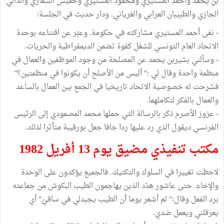
بن يحمد وأحمد المستيري ومحمود المستيري وخميس الشماري والدالي
الجازي والطبيبان العرابي والغرياني. ودار حديث في الجلسة:
- نفى أحمد المستيري مشاركته في حكومة. وعبّر عن اقتناعه بوحدة
الاتحاد العام التونسي للشغل كقوة تضمن الديمقراطية والحريات.
- وسألني بشيربن يحمد عن المصلحة من وجود الموظفين والعمال في
منظمة واحدة وقال لي :" أليس من الأصلح أن يكونوا في منظمتين؟"
فشرحت له خصوصية الاتحاد تاريخيا في الجمع بين العمال بالساعد
والعمال بالفكر لتكاملهما.
- عزوز الأصرم ذكر بالرسالة التي حملها محمد المصمودي إلى الرئيس
الفرنسي ديقول الذي رد عليها ردا جافا جعل بورقيبة متأثرا لذلك.
مكتب تنفيذي مضيق يوم 13 أفريل 1982
لاحظت تغييرا في السلوك والتكتيك. فالجميع يؤكدون على الوحدة
والإخاء. حتى عاشور هدّد الذين يهاجمون الطيب البكوش من جماعته
برد الفعل وقال:" لم أشعر يوما أن الطيب يجبدلي في ساقيّ" أي
يعرقلني ويعمل ضدي.