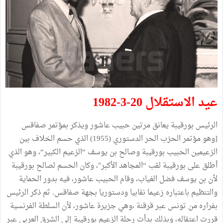
عيد الاستقلال 20-3-1982
الرئيس بورقيبة يعانق مرتين حبيب عاشور ويذكر بمؤتمر صفاقس
[وهو مؤتمر الحزب الحر الدستوري (1955) الذي حسم الخلاف بين
الزعيمين الحبيب بورقيبة وصالح بن يوسف “الزعيم الكبير“، وهو الذي
أطلق على بورقيبة لقب “المجاهد الأكبر"، وكان الحسم لصالح بورقيبة
لأن بن يوسف فضل الغياب، وقام الحبيب عاشور، فيه بدور الحماية
والتنظيم باعتباره زعيما نقابيا ودستوريا بجهة صفاقس. ثم ذكر الرئيس
بفراره من تونس عبر قرقنة ،وهي جزيرة عاشور، لأن السلطة الفرنسية
قررت اعتقاله، وبذلك بدأت رحلة الزعيم بورقيبة إلى الشرق العربي عبر