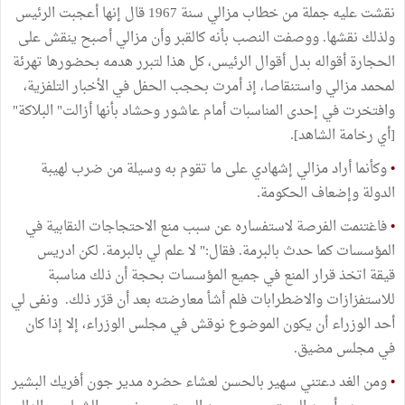
نقشت عليه جملة من خطاب مزالي سنة 1967 قال إنها أعجبت الرئيس
ولذلك نقشها. ووصفت النصب بأنه كالقبر وأن مزالي أصبح ينقش على
الحجارة أقواله بدل أقوال الرئيس، كل هذا لتبرر هدمه بحضورها تهرئة
لمحمد مزالي واستنقاصا، إذ أمرت بحجب الحفل في الأخبار التلفزية،
وافتخرت في إحدى المناسبات أمام عاشور وحشاد بأنها أزالت" البلاكة"
[أي رخامة الشاهد].
•
وكأنما أراد مزالي إشهادي على ما تقوم به وسيلة من ضرب لهيبة
الدولة وإضعاف الحكومة.
•
فاغتنمت الفرصة لاستفساره عن سبب منع الاحتجاجات النقابية في
المؤسسات كما حدث بالبرمة. فقال:" لا علم لي بالبرمة. لكن ادريس
قيقة اتخذ قرار المنع في جميع المؤسسات بحجة أن ذلك مناسبة
للاستفزازات والاضطرابات فلم أشأ معارضته بعد أن قرّر ذلك. ونفى لي
أحد الوزراء أن يكون الموضوع نوقش في مجلس الوزراء، إلا إذا كان
في مجلس مضيق.
•
ومن الغد دعتني سهير بالحسن لعشاء حضره مدير جون أفريك البشير