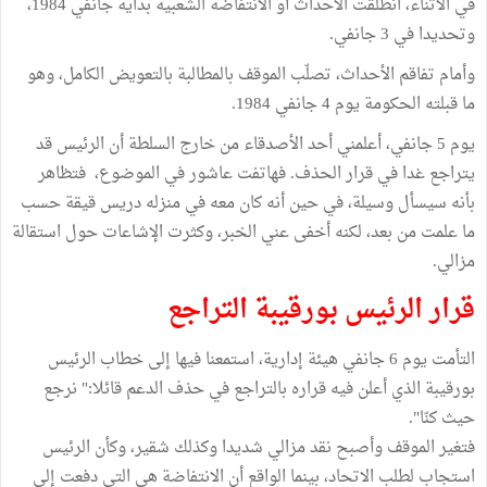
في الأثناء، انطلقت الأحداث أو الانتفاضة الشعبية بداية جانفي 1984،
وتحديدا في 3 جانفي.
وأمام تفاقم الأحداث، تصلّب الموقف بالمطالبة بالتعويض الكامل، وهو
ما قبلته الحكومة يوم 4 جانفي 1984.
يوم 5 جانفي، أعلمني أحد الأصدقاء من خارج السلطة أن الرئيس قد
يتراجع غدا في قرار الحذف. فهاتفت عاشور في الموضوع، فتظاهر
بأنه سيسأل وسيلة، في حين أنه كان معه في منزله دريس قيقة حسب
ما علمت من بعد، لكنه أخفى عني الخبر، وكثرت الإشاعات حول استقالة
مزالي.
قرار الرئيس بورقيبة التراجع
التأمت يوم 6 جانفي هيئة إدارية، استمعنا فيها إلى خطاب الرئيس
بورقيبة الذي أعلن فيه قراره بالتراجع في حذف الدعم قائلا:" نرجع
حيث كنّا".
فتغير الموقف وأصبح نقد مزالي شديدا وكذلك شقير، وكأن الرئيس
استجاب لطلب الاتحاد، بينما الواقع أن الانتفاضة هي التي دفعت إلى