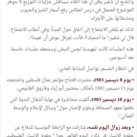
واتضح أن شقير يظن أن هذا اللقاء سيناقش جزئيات التوزيع لا جوهر
الموضوع المتمثل في درس انعكاس رفع أسعار الخبز والحبوب
ومشتقاتها على الأجراء.
لذلك لم يُفْض الاجتماع إلى اتفاق حول المبدأ. وفي أعقاب الاجتماع
قال لي شقير:" ما أصعبك؟، فأنت تعرقل عوض أن تعيننا".
هذه الجلسات كانت تمهيدية لجس النبض، وستنعقد جلسات حاسمة
بعد أسبوعين.
في انتظار الحسم، تواصل النشاط العادي:
• يوم 8 ديسمبر 1983،
حضرت افتتاح مؤتمر عمال فلسطين واختتمته
يوم 13 ديسمبر 1983 بأملكار. بحضور أبو إياد وفاروق القادومي.
• يوم 10 ديسمبر 1983،
ألقيت محاضرة في نهاية أشغال الندوة التي
نظمها معهد الصحافة وعلوم الإخبار حول" وسائل الإعلام والوسط
العمالي".
• وبعد زوال اليوم نفسه،
شاركت مع الرابطة التونسية للدفاع عن
حقوق الإنسان في ذكرى اليوم العالمي حول" حقوق الإنسان الفلسطيني