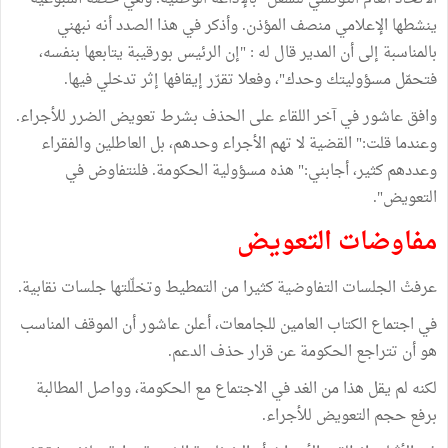
ينشطها الإعلامي منصف المؤذن. وأذكر في هذا الصدد أنه نبهني
بالمناسبة إلى أن المدير قال له : "إن الرئيس بورقيبة يتابعها بنفسه،
فتحمّل مسؤوليتك وحدك"، وفعلا تقرّر إيقافها إثر تدخلي فيها.
وافق عاشور في آخر اللقاء على الحذف بشرط تعويض الضرر للأجراء.
وعندما قلت:" القضية لا تهم الأجراء وحدهم، بل العاطلين والفقراء
وعددهم كثير، أجابني:" هذه مسؤولية الحكومة. فلنتفاوض في
التعويض".
مفاوضات التعويض
عرفتْ الجلسات التفاوضية كثيرا من التمطيط وتخلّلتها جلسات نقابية.
في اجتماع الكتاب العامين للجامعات، أعلن عاشور أن الموقف المناسب
هو أن تتراجع الحكومة عن قرار حذف الدعم.
لكنه لم يقل هذا من الغد في الاجتماع مع الحكومة، وواصل المطالبة
برفع حجم التعويض للأجراء.