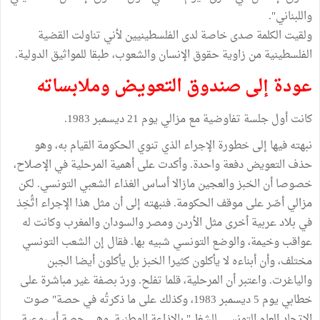
واللبناني".
ولقيت الكلمة صدى خاصة لدى الفلسطينيين لأني تناولت القضية
الفلسطينية من زاوية حقوق الإنسان والشعوب، طبقا للمواثيق الدولية.
عودة إلى صندوق التعويض وملابساته
كانت أول جلسة تفاوضية مع مزالي يوم 21 ديسمبر 1983.
نبهته فيها إلى خطورة الإجراء الذي تنوي الحكومة القيام به، وهو
حذف التعويض دفعة واحدة. وأكدت على أهمية المرحلية في الإصلاح،
خصوصا أن الخبز والعجين مازالا أساس الغذاء الشعبي التونسي. لكن
مزالي أصّر على موقف الحكومة. فنبهته إلى أن مثل هذا الإجراء اتُّخِذ
في بلاد عربية أخرى مثل الأردن ومصر والسودان والمغرب وكانت له
عواقب وخيمة، والوضع التونسي شبيه بها. فقال إن الشعب التونسي
مختلف، وأن أبناءه لا يأكلون كثيرا الخبز بل يأكلون أيضا الجبن
والياغرت. واعتبر أن المرحلية، قلما تفلح. وردّ بصفة غير مباشرة على
خطابي يوم 5 ديسمبر 1983، وكذلك على ما ذكرتُه في حصة" صوت
الاتحاد العام التونسي للشغل" بالإذاعة الوطنية. وهي حصة أسبوعية