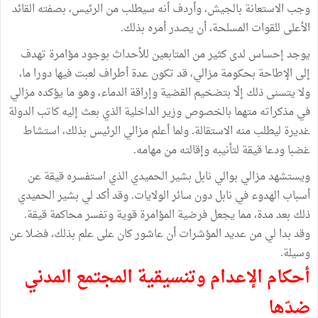
وجب الاستعانة بالجيش، وأردف أنه سيطلب من الرئيس، بصفته القائد
الأعلى للقوات المسلحة، أن يصدر أمره بذلك.
يوجد إحساس لدى كثير من المتابعين للأحداث بوجود مؤامرة تهدف
إلى الإطاحة بحكومة مزالي، قد تكون عدة أطراف لعبت فيها دورا ما،
ولا يتسنى ذلك إلّا بتضخيم القضية وإراقة الدماء، وهو ما يؤكده مزالي
في مذكراته متهما بالخصوص وزير الداخلية الذي بعث إليه كاتب الدولة
غديرة ليطلب منه الاستقالة. ولما أعلم مزالي الرئيس بذلك، استشاط
غضبا ودعا قيقة لتأنيبه وإقالته من مهامه.
ويستشهد مزالي بوالي نابل بشير الحميدي الذي استفسره قيقة عن
أسباب الهدوء في نابل دون سائر الولايات. وقد أكد لي بشير الحميدي
ذلك بعد مدة، مما يجعل فرضية المؤامرة قوية وتفسر محاكمة قيقة.
وقد بدا لي من عديد المؤشرات أن عاشور كان على علم بذلك، فضلا عن
وسيلة.
أحكام الإعدام وتنسيقية المجتمع المدني
ضدّها