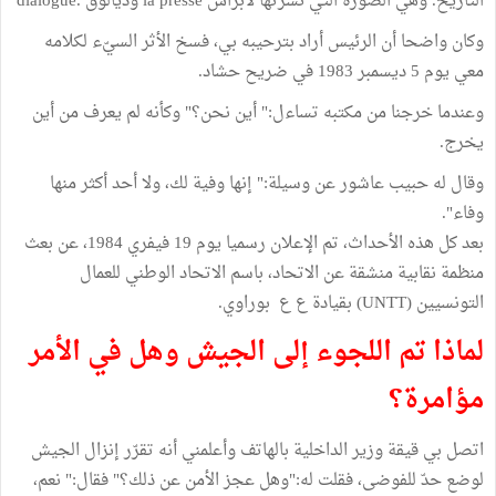
التاريخ. وهي الصورة التي نشرتها لابراس la presse وديالوق .dialogue
وكان واضحا أن الرئيس أراد بترحيبه بي، فسخ الأثر السيّء لكلامه
معي يوم 5 ديسمبر 1983 في ضريح حشاد.
وعندما خرجنا من مكتبه تساءل:" أين نحن؟" وكأنه لم يعرف من أين
يخرج.
وقال له حبيب عاشور عن وسيلة:" إنها وفية لك، ولا أحد أكثر منها
وفاء".
بعد كل هذه الأحداث، تم الإعلان رسميا يوم 19 فيفري 1984، عن بعث
منظمة نقابية منشقة عن الاتحاد، باسم الاتحاد الوطني للعمال
التونسيين (UNTT) بقيادة ع ع بوراوي.
لماذا تم اللجوء إلى الجيش وهل في الأمر
مؤامرة؟
اتصل بي قيقة وزير الداخلية بالهاتف وأعلمني أنه تقرّر إنزال الجيش
لوضع حدّ للفوضى، فقلت له:"وهل عجز الأمن عن ذلك؟" فقال:" نعم،