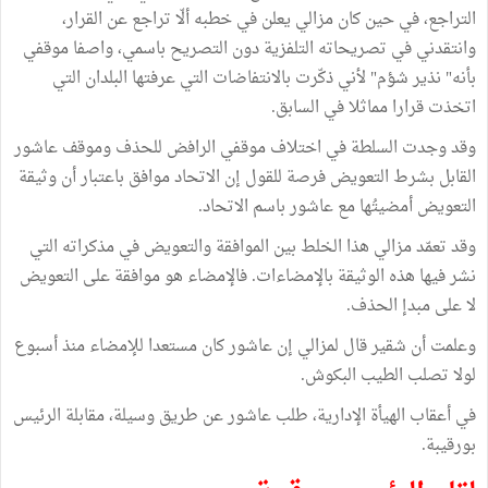
التراجع، في حين كان مزالي يعلن في خطبه ألّا تراجع عن القرار،
وانتقدني في تصريحاته التلفزية دون التصريح باسمي، واصفا موقفي
بأنه" نذير شؤم" لأني ذكّرت بالانتفاضات التي عرفتها البلدان التي
اتخذت قرارا مماثلا في السابق.
وقد وجدت السلطة في اختلاف موقفي الرافض للحذف وموقف عاشور
القابل بشرط التعويض فرصة للقول إن الاتحاد موافق باعتبار أن وثيقة
التعويض أمضيتُها مع عاشور باسم الاتحاد.
وقد تعمّد مزالي هذا الخلط بين الموافقة والتعويض في مذكراته التي
نشر فيها هذه الوثيقة بالإمضاءات. فالإمضاء هو موافقة على التعويض
لا على مبدإ الحذف.
وعلمت أن شقير قال لمزالي إن عاشور كان مستعدا للإمضاء منذ أسبوع
لولا تصلب الطيب البكوش.
في أعقاب الهيأة الإدارية، طلب عاشور عن طريق وسيلة، مقابلة الرئيس
بورقيبة.