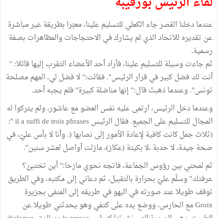
لقاء الرئيس بورقيبة
عندما دخلنا القصر جاء الكعلي للتسليم علينا، معبّرا بطريقة غير مباشرة
عن تقديره للاتحاد الذي لم يشارك في الاحتجاجات والمظاهرات بصفة
رسمية.
ثم جاءت وسيلة للتسليم علينا، فأراد أحد الأعضاء التقرب إليها قائلا: "
أنت لك فضل كبير في قرار الرئيس". فقالت:" لا فضل لي، المهم مصلحة
تونس". وعندما ذهبتْ قال:" إنها مناضلة كبيرة" فلم يجبه أحد.
وعندما دخل الرئيس، ارتمى عليه نفس العضو مع عاشور، ولم يتركوا له
المجال للتسليم على الجميع. فقال الرئيس il a suffi de trois phrases ":
(ثلاث جمل كانت كافية لإعادة الأمور إلى نصابها (. وأنا لا بأس عليّ، في
صحة جيدة، لا حدبة ،لا بكيتة (عكاز)، مازلت أواصل لعشر سنين".
ثم لمحني بين رؤوس الجماعة، فاتجه نحوي مازحا:" أين تختبئ؟
عرفتك" وسلّم عليّ بحرارة بالتقبيل، ثم دعاني إلى مكتبه، وفي الطريق
توقف طويلا عند صورته في البهو في طريقه إلى المنفى بجزيرة
Groix مع الحارس، ووضع يده على كتفي وهو يحدثني طويلا عن