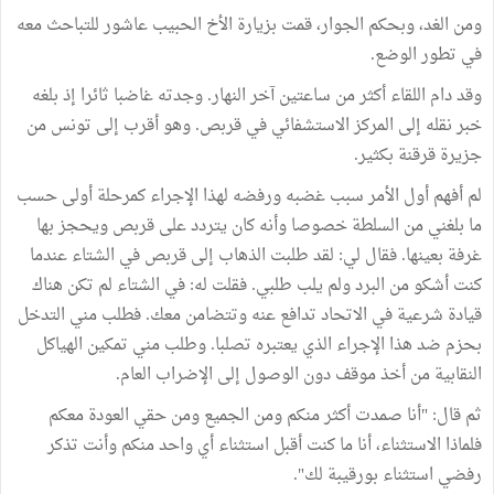
ومن الغد، وبحكم الجوار، قمت بزيارة الأخ الحبيب عاشور للتباحث معه
في تطور الوضع.
وقد دام اللقاء أكثر من ساعتين آخر النهار. وجدته غاضبا ثائرا إذ بلغه
خبر نقله إلى المركز الاستشفائي في قربص. وهو أقرب إلى تونس من
جزيرة قرقنة بكثير.
لم أفهم أول الأمر سبب غضبه ورفضه لهذا الإجراء كمرحلة أولى حسب
ما بلغني من السلطة خصوصا وأنه كان يتردد على قربص ويحجز بها
غرفة بعينها. فقال لي: لقد طلبت الذهاب إلى قربص في الشتاء عندما
كنت أشكو من البرد ولم يلب طلبي. فقلت له: في الشتاء لم تكن هناك
قيادة شرعية في الاتحاد تدافع عنه وتتضامن معك. فطلب مني التدخل
بحزم ضد هذا الإجراء الذي يعتبره تصلبا. وطلب مني تمكين الهياكل
النقابية من أخذ موقف دون الوصول إلى الإضراب العام.
ثم قال: "أنا صمدت أكثر منكم ومن الجميع ومن حقي العودة معكم
فلماذا الاستثناء، أنا ما كنت أقبل استثناء أي واحد منكم وأنت تذكر
رفضي استثناء بورقيبة لك".