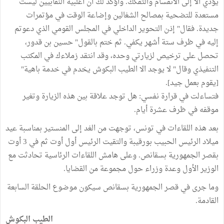
يؤدي الا إلى الانقسام والتفكك. وأؤكد لك أن أغلبية النقابيين ليست
مستعدة للتضحية بمصالح الشغالين وإضاعة الوقت في مؤتمرات
جديدة. فقال" إذن التحوير الداخلي في المجلس القومي الذي دعوتم
إليه في ظرف ستة أشهر يكفي. ثم ختم بالقول" حسين بن قدور،
تحصل على ترخيص لزيارتي وحده، وقد انتقد زملاءك في المكتب
التنفيذي وقال" لا يوجد الا الطيب البكوش يخدم في خدمة باهية"
[يقوم بعمل جيد].
فتساءلت في قرارة نفسي: هل توجد علاقة بين هذه الزيارة وتغير
موقفه في ظرف عشرة أيام.
بعد هذه اللقاءات في تونس، توجهت من الغد إلى المنستير بمناسبة عيد
ميلاد الرئيس الحبيب بورقيبة والتقيت الرئيس أول أوت ثم في 3 أوت
بقصر الجمهورية بسقانص. وعلى هامش اللقاءات الرئاسية تحادثت مع
الوزير الأول وعدة وزراء حول مجموعة من القضايا.
وما جرى في قصر الجمهورية بسقانص سيكون موضوع الحلقة السابعة
القادمة.
الطيب البكوش