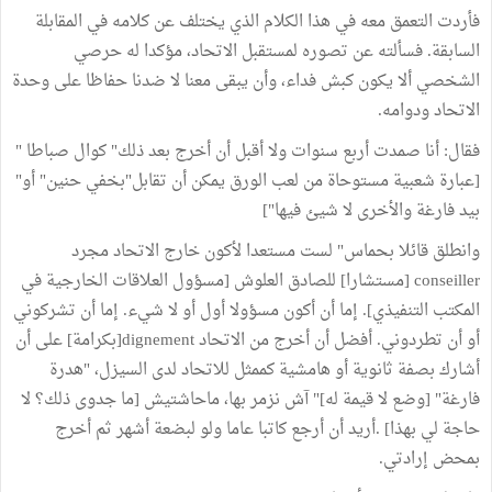
فأردت التعمق معه في هذا الكلام الذي يختلف عن كلامه في المقابلة
السابقة. فسألته عن تصوره لمستقبل الاتحاد، مؤكدا له حرصي
الشخصي ألا يكون كبش فداء، وأن يبقى معنا لا ضدنا حفاظا على وحدة
الاتحاد ودوامه.
فقال: أنا صمدت أربع سنوات ولا أقبل أن أخرج بعد ذلك" كوال صباطا "
[عبارة شعبية مستوحاة من لعب الورق يمكن أن تقابل"بخفي حنين" أو"
بيد فارغة والأخرى لا شيئ فيها"]
وانطلق قائلا بحماس" لست مستعدا لأكون خارج الاتحاد مجرد
conseiller [مستشارا] للصادق العلوش [مسؤول العلاقات الخارجية في
المكتب التنفيذي]. إما أن أكون مسؤولا أول أو لا شيء. إما أن تشركوني
أو أن تطردوني. أفضل أن أخرج من الاتحاد dignement[بكرامة] على أن
أشارك بصفة ثانوية أو هامشية كممثل للاتحاد لدى السيزل، "هدرة
فارغة" [وضع لا قيمة له]" آش نزمر بها، ماحاشتيش [ما جدوى ذلك؟ لا
حاجة لي بهذا] .أريد أن أرجع كاتبا عاما ولو لبضعة أشهر ثم أخرج
بمحض إرادتي.