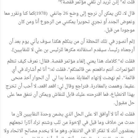
قلت له" إذن تريد أن نلغي مؤتمر قفصة؟"
قال لا، لكن يمكن أن نرجع إلى وضع 26 جانفي (1978)كما كنا ونقرر معا
ونعوض الجدد أو نجري تحويرا يمكنني من الرجوع أنا ومن كان
موجودا من قبل.
[لم أتصور في تلك اللحظة أن من يتكلم هكذا سوف يأتي يوم بعد أن
أرجعناه رئيسا، سيقدم استقالته مكرها للرئيس بن علي لا للنقابيين].
فقلت له" كلامك هذا يعني إلغاء مؤتمر قفصة. فقال: نعرف كيف تنظم
المؤتمرات. أنتم دافعتم عن قائمتكم". فقلت له:" أنا لم أشارك في أي
قائمة". ثم نهضت لإنهاء المقابلة عندما بدا لي أن الحوار أخذ منحى
عقيما. وهممت بالمغادرة. فتراجع وقال لي: اقعد اقعد، لا أحب أن تخرج
بهذا الانطباع، فما اقترحته عليك قابل للنقاش ويمكن أن نتفق معا على
حل مقبول.
فقلت له أنا لا أوافق الا على الحل الذي يضمن وحدة النقابيين لأن ما
حدث من خلاف وما قيل في الإخوة من ثلب وشتم ترك آثارا تجعلهم
يعتقدون أنك لا تفكر الا في الانتقام، وهو ما لا يخدم مصالح الاتحاد ولا