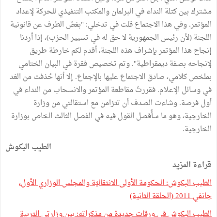
مشترك بين كتلة النداء في البرلمان والمكتب التنفيذي للحركة لإعداد
المؤتمر. وفي هذا الاجتماع قلت في تدخلي: "بغضّ الطرف عن قانونية
اللجنة (لأن رئيس الجمهورية لا حق له في تسيير الحزب)، إذا أردنا
إنجاح هذا المؤتمر بإشراف هذه اللجنة، أقدم لكم خارطة طريق
لإنجاحه بصفة ديمقراطية". وتم تخصيص فقرة في البيان الختامي
بملخص كلامي، صادق الاجتماع عليها بالإجماع. إلا أنها حُذفت من الغد
في وسائل الإعلام. فقررتُ مقاطعة المؤتمر والانسحاب من النداء في
أول فرصة. وشاءت الصدف أن تتزامن مع استقالتي من وزارة
الخارجية، وهو ما سأُفصل القول فيه في الفصل الثالث الخاص بوزارة
الخارجية.
الطيب البكوش
قراءة المزيد
الطيب البكوش: الحكومة الأولى الانتقاليّة والمجلس الوزاري الأول،
جانفي 2011 (الحلقة الثانية)
الطيب البكوش في ورقات جديدة من مذكراته: بين وزارتي التربية