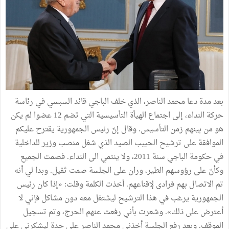
بعد مدة دعا محمد الناصر، الذي خلف الباجي قائد السبسي في رئاسة
حركة النداء، إلى اجتماع الهيأة التأسيسية التي تضم 12 عضوا لم يكن
هو من بينهم زمن التأسيس. وقال إنّ رئيس الجمهورية يقترح عليكم
الموافقة على ترشيح الحبيب الصيد الذي شغل منصب وزير للداخلية
في حكومة الباجي سنة 2011، ولا ينتمي الى النداء. فصمت الجميع
وكأنّ على رؤوسهم الطير، وران على الجلسة صمت ثقيل. وبدا لي أنه
تم الاتصال بهم فرادى لإقناعهم. أخذت الكلمة وقلت: «إذا كان رئيس
الجمهورية يرغب في هذا الترشيح ليشتغل معه دون مشاكل فإني لا
أعترض على ذلك». وشعرت بأني رفعت عنهم الحرج، وتم تسجيل
الموقف. وبعد رفع الجلسة أخذني محمد الناصر على حدة ليشكرني على