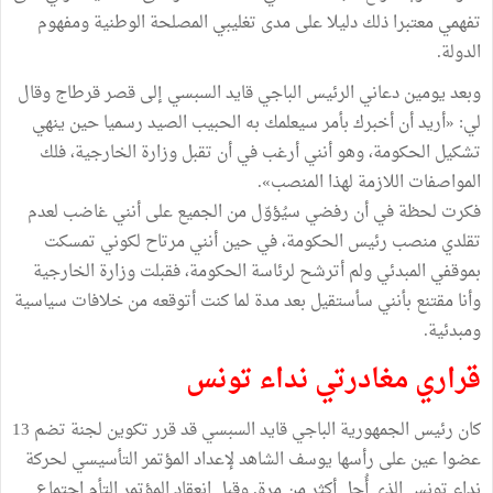
تفهمي معتبرا ذلك دليلا على مدى تغليبي المصلحة الوطنية ومفهوم
الدولة.
وبعد يومين دعاني الرئيس الباجي قايد السبسي إلى قصر قرطاج وقال
لي: «أريد أن أخبرك بأمر سيعلمك به الحبيب الصيد رسميا حين ينهي
تشكيل الحكومة، وهو أنني أرغب في أن تقبل وزارة الخارجية، فلك
المواصفات اللازمة لهذا المنصب».
فكرت لحظة في أن رفضي سيُؤوّل من الجميع على أنني غاضب لعدم
تقلدي منصب رئيس الحكومة، في حين أنني مرتاح لكوني تمسكت
بموقفي المبدئي ولم أترشح لرئاسة الحكومة، فقبلت وزارة الخارجية
وأنا مقتنع بأنني سأستقيل بعد مدة لما كنت أتوقعه من خلافات سياسية
ومبدئية.
قراري مغادرتي نداء تونس
كان رئيس الجمهورية الباجي قايد السبسي قد قرر تكوين لجنة تضم 13
عضوا عين على رأسها يوسف الشاهد لإعداد المؤتمر التأسيسي لحركة
نداء تونس الذي أُجل أكثر من مرة. وقبل انعقاد المؤتمر التأم اجتماع