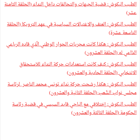
الطيب البكوش: قضية الجبهات والتحالفات داخل النداء (الحلقة الثامنة
عشر)
الطيب البكوش: العنف والاغتيالات السياسية في عهد الترويكا (الحلقة
التاسعة عشرة)
الطيب البكوش: هكذا كانت مجريات الحوار الوطني الّذي قاده الرباعي
الدّاعي له (الحلقة العشرون)
الطيب البكوش: كيف كانت استعدادات حركة النداء للاستحقاق
الانتخابي (الحلقة الحادية والعشرون)
الطيب البكوش: هكذا رشحت حركة نداء تونس محمد الناصر لرئاسة
مجلس نواب الشّعب (الحلقة الثانية والعشرون)
الطيب البكوش: إختلافي مع الباجي قايد السبسي في قضية رئاسة
الحكومة (الحلقة الثالثة والعشرون)