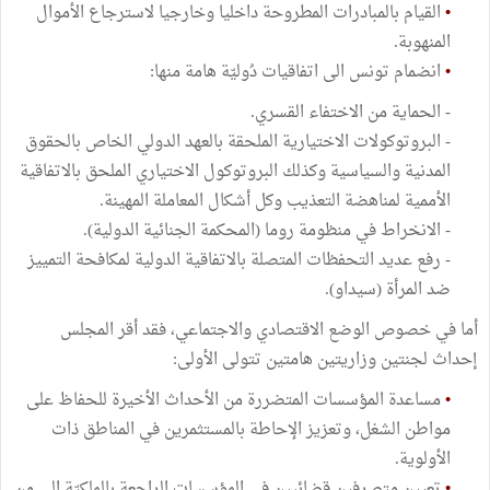
•
القيام بالمبادرات المطروحة داخليا وخارجيا لاسترجاع الأموال
المنهوبة.
•
انضمام تونس الى اتفاقيات دُوليّة هامة منها:
- الحماية من الاختفاء القسري.
- البروتوكولات الاختيارية الملحقة بالعهد الدولي الخاص بالحقوق
المدنية والسياسية وكذلك البروتوكول الاختياري الملحق بالاتفاقية
الأممية لمناهضة التعذيب وكل أشكال المعاملة المهينة.
- الانخراط في منظومة روما (المحكمة الجنائية الدولية).
- رفع عديد التحفظات المتصلة بالاتفاقية الدولية لمكافحة التمييز
ضد المرأة (سيداو).
أما في خصوص الوضع الاقتصادي والاجتماعي، فقد أقر المجلس
إحداث لجنتين وزاريتين هامتين تتولى الأولى:
•
مساعدة المؤسسات المتضررة من الأحداث الأخيرة للحفاظ على
مواطن الشغل، وتعزيز الإحاطة بالمستثمرين في المناطق ذات
الأولوية.
•
تعيين متصرفين قضائيين في المؤسسات الراجعة بالملكيّة الى من