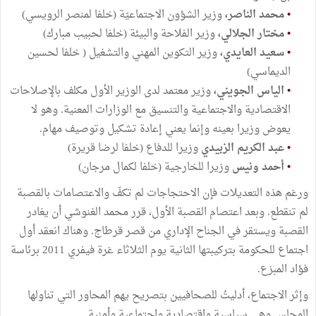
•
محمد الناصر،
وزير الشؤون الاجتماعيّة (خلفا لمنصر الرويسي)
•
مختار الجلالي،
وزير الفلاحة والبيئة (خلفا لحبيب مبارك)
•
سعيد العايدي،
وزير التكوين المهني والتشغيل ( خلفا لحسين
الديماسي)
•
الياس الجويني،
وزير معتمد لدى الوزير الأول مكلف بالإصلاحات
الاقتصادية والاجتماعية والتنسيق مع الوزارات المعنية. وهو لا
يعوض وزيرا بعينه وإنما يعني إعادة تشكيل وتوصيف مهام.
•
عبد الكريم الزبيدي
وزيرا للدفاع (خلفا لرضا قريرة)
•
أحمد ونيس
وزيرا للخارجية (خلفا لكمال مرجان)
ورغم هذه التعديلات فإن الاحتجاجات لم تكفّ والاعتصامات بالقصبة
لم تنقطع. وبعد اعتصام القصبة الأول، قرر محمد الغنوشي أن يغادر
القصبة ويستقر في الجناح الإداري من قصر قرطاج. وهناك انعقد أول
اجتماع للحكومة بتركيبتها الثانية يوم الثلاثاء غرة فيفري 2011 برئاسة
فؤاد المبزع.
وإثر الاجتماع، أدليتُ للصحافيين بتصريح يهم المحاور التي تناولها
المجلس وهي سياسية واقتصادية واجتماعية وأمنية.