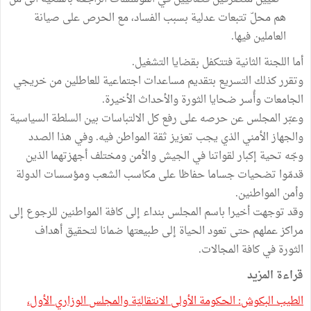
هم محلّ تتبعات عدلية بسبب الفساد، مع الحرص على صيانة
العاملين فيها.
أما اللجنة الثانية فتتكفل بقضايا التشغيل.
وتقرر كذلك التسريع بتقديم مساعدات اجتماعية للعاطلين من خريجي
الجامعات وأُسر ضحايا الثورة والأحداث الأخيرة.
وعبّر المجلس عن حرصه على رفع كل الالتباسات بين السلطة السياسية
والجهاز الأمني الذي يجب تعزيز ثقة المواطن فيه. وفي هذا الصدد
وجّه تحية إكبار لقواتنا في الجيش والأمن ومختلف أجهزتهما الذين
قدمّوا تضحيات جساما حفاظا على مكاسب الشعب ومؤسسات الدولة
وأمن المواطنين.
وقد توجهت أخيرا باسم المجلس بنداء إلى كافة المواطنين للرجوع إلى
مراكز عملهم حتى تعود الحياة إلى طبيعتها ضمانا لتحقيق أهداف
الثورة في كافة المجالات.
قراءة المزيد
الطيب البكوش: الحكومة الأولى الانتقاليّة والمجلس الوزاري الأول،