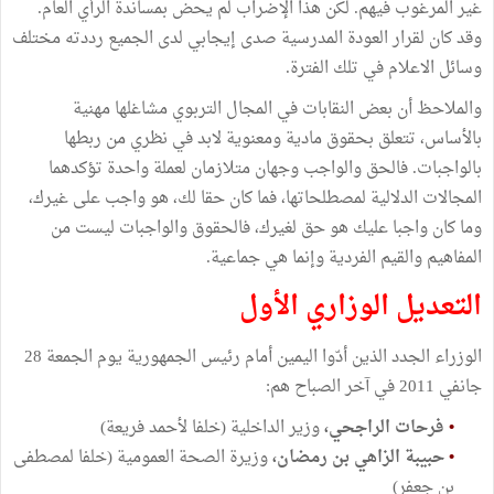
غير المرغوب فيهم. لكن هذا الإضراب لم يحض بمساندة الرأي العام.
وقد كان لقرار العودة المدرسية صدى إيجابي لدى الجميع رددته مختلف
وسائل الاعلام في تلك الفترة.
والملاحظ أن بعض النقابات في المجال التربوي مشاغلها مهنية
بالأساس، تتعلق بحقوق مادية ومعنوية لابد في نظري من ربطها
بالواجبات. فالحق والواجب وجهان متلازمان لعملة واحدة تؤكدهما
المجالات الدلالية لمصطلحاتها، فما كان حقا لك، هو واجب على غيرك،
وما كان واجبا عليك هو حق لغيرك، فالحقوق والواجبات ليست من
المفاهيم والقيم الفردية وإنما هي جماعية.
التعديل الوزاري الأول
الوزراء الجدد الذين أدّوا اليمين أمام رئيس الجمهورية يوم الجمعة 28
جانفي 2011 في آخر الصباح هم:
•
فرحات الراجحي،
وزير الداخلية (خلفا لأحمد فريعة)
•
حبيبة الزاهي بن رمضان،
وزيرة الصحة العمومية (خلفا لمصطفى
بن جعفر)