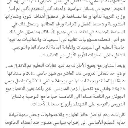
مواقفها بغطَاء نقابي، مما دفعني في بعض الأحيان أثناء لقائي بهم الى
الخوض معهم في مسائل سياسية. وأعتقد أنني أقنعتهم بأنني لم أقبل
وزارة التربية لذاتها وإنما للمساهمة في تحقيق أهداف الثورة وشعاراتها
المشروعة ولا سيما الشغل والكرامة ورفع المظالم. ويتمثل ذلك في
السياسة الجديدة في الانتداب في جميع الأسلاك. وما سهّل علي ذلك
هو أنني تحملت مسؤوليات نقابية في السبعينات والثمانينات بما فيها
جامعة التعليم في السبعينات والأمانة العامة للاتحاد العام التونسي
للشغل خلال السنوات الأربع الأولى من الثمانينات.
وبعد التشاور مع جميع الأطراف بما فيها نقابات التعليم تم الاتفاق على
وضع حد لتعطل الدروس منذ العاشر من شهر جانفي 2011 واستئنافها
طبقا لرزنامة تدريجية ابتداءا من يوم 24 جانفي 2011 وتتواصل يومي
25 و26 جانفي مع تفصيل الزمن المدرسي الذي يأخذ بعين الاعتبار منع
الجولان من الثامنة مساءا الى الخامسة صباحا مع التوصية بافتتاح
الدروس بالترحم على الشهداء وأرواح ضحايا الأحداث.
كان ذلك رغم تواصل حالة الطوارئ والاحتجاجات وحتى دعوة قيادة
نقابة التعليم الأساسي الى إضراب سياسي مفتوح ضد أعضاء الحكومة