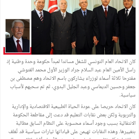
كان الاتحاد العام التونسي للشغل مساندا لمبدأ حكومة وحدة وطنية إذ
راسل الأمين العام عبد السلام جراد الوزير الأول محمد الغنوشي
مقترحا ثلاثة أسماء لوزراء يشاركون باسم الاتحاد وهم مصطفى بن
جعفر وحسين الديماسي وعبد الجليل البدوي، ثم تم سحبهم لأسباب
سياسية.
كان الاتحاد حريصا على عودة الحياة الطبيعية الاقتصادية والإدارية
والتربوية ولكن بعض نقابات التعليم قد دعت إلى مقاطعة الحكومة
الانتقالية بسبب وجود أسماء محسوبة على النظام السابق مطالبة
بتغييرها. وهذه النقابات تهيمن على قياداتها تيارات سياسية قد تُغلف