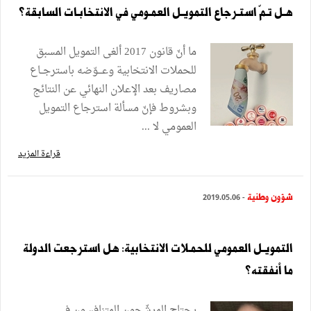
هـل تـمّ استـرجاع التمويـل العمـومي في الانتخابـات السابقة؟
ما أنّ قانون 2017 ألغى التمويل المسبق
للحملات الانتخابية وعـــوّضه باسترجــاع
مصاريف بعد الإعلان النهائي عن النتائج
وبشروط فإنّ مسألة استرجاع التمويل
العمومي لا ...
قراءة المزيد
شؤون وطنية
- 2019.05.06
التمويـل العمومي للحمـلات الانتخابية: هل استرجعت الدولة
ما أنفقته؟
يحتاج المرشّحون المتنافسون في