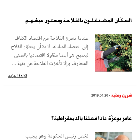
السـكّـان المـشــتـغـلــون بالفـلاحـة ومستـوى عيشـهــم
عندما تخرج الفلاحة من اقتصاد الكفاف
إلى اقتصاد المبادلة، لا بدّ أن يتطوّر الفلاح
ليصبح هو أيضا مقاولا اقتصاديا بالمعنى
المتعارف وإلّا تأخرّت الفلاحة عن بقيّة ...
قراءة المزيد
شؤون وطنية
- 2019.04.20
عامر بوعزّة: ماذا فـعـلـنا بالديمقراطية؟
لخّص رئيس الحكومة وهو يجيب