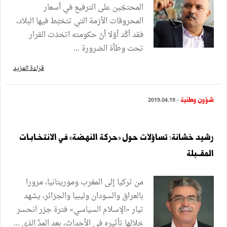
المحتجّين على الترفيع في أسعار
المحروقات الأزمة التي تتخبّط فيها البلاد،
فقد أكّد أوّلا أنّ حكومته اتخذت القرار
تحت وطأة الضرورة ...
قراءة المزيد
شؤون وطنية
- 2019.04.19
رشيد خشانة: تساؤلات حول »حركة النهضة« في الانتخـابـات
المقــبلة
من تركيا إلى المغرب وموريتانيا، مرورا
بالعراق والسودان وليبيا والجزائر، يشهد
تيار «الإسلام السياسي» فترة جزر انحسر
خلالها تأثيره في الأحداث، بعد المدِّ الذي ...