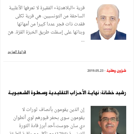
قرية »البلاهديّة« الفقيرة لا تعرفها الأغلبية
الساحقة من التونسيين. هي قرية ثكلى
فقدت ذات فجر عددا كبيرا من أمهاتها
وبناتها على إسفلت طريق الخبزة المُرّة. هنّ
...
قراءة المزيد
شؤون وطنية
- 2019.05.23
رشيد خشانة: نهايـة الأحـزاب التقليـدية وسـطـوة الشـعبـويـة
إن الذين يقومون بأنصاف ثورات لا
يقومون سوى بحفر قبورهم لوي أنطوان
دي سان جوست،أحد أبرز قادة الثورة