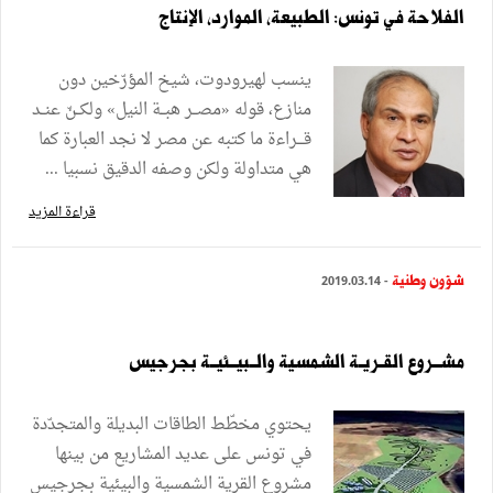
الفلاحة في تونس: الطبيعة، الموارد، الإنتاج
ينسب لهيرودوت، شيخ المؤرّخين دون
منازع، قوله «مصــر هبــة النيل» ولكــنّ عنــد
قـــراءة ما كتبه عن مصر لا نجد العبارة كما
هي متداولة ولكن وصفه الدقيق نسبيا ...
قراءة المزيد
شؤون وطنية
- 2019.03.14
مشــروع القـريـة الشمسية والــبيــئيــة بجرجيس
يحتوي مخطّط الطاقات البديلة والمتجدّدة
في تونس على عديد المشاريع من بينها
مشروع القرية الشمسية والبيئية بجرجيس