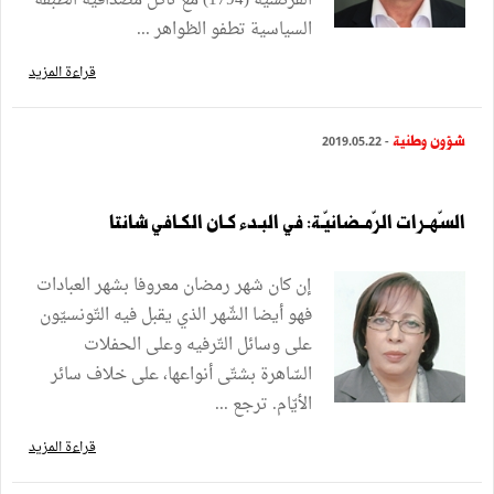
الفرنسية (1794) مع تآكل مصداقية الطبقة
السياسية تطفو الظواهر ...
قراءة المزيد
شؤون وطنية
- 2019.05.22
السّهـرات الرّمـضانيّـة: في البـدء كـان الكـافي شانتا
إن كان شهر رمضان معروفا بشهر العبادات
فهو أيضا الشّهر الذي يقبل فيه التّونسيّون
على وسائل التّرفيه وعلى الحفلات
السّاهرة بشتّى أنواعها، على خلاف سائر
الأيّام. ترجع ...
قراءة المزيد