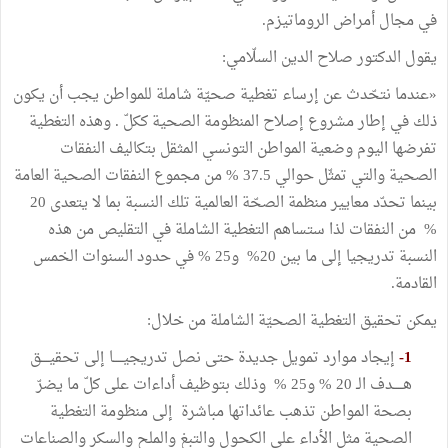
في مجال أمراض الروماتيزم.
يقول الدكتور صلاح الدين السلّامي:
«عندما نتحّدث عن إرساء تغطية صحيّة شاملة للمواطن يجب أن يكون
ذلك في إطار مشروع إصلاح المنظومة الصحية ككلّ . وهذه التغطية
تفرضها اليوم وضعية المواطن التونسي المثقل بتكاليف النفقات
الصحية والتي تمثّل حوالي 37.5 % من مجموع النفقات الصحية العامة
بينما تحدّد معايير منظمة الصحّة العالمية تلك النسبة بما لا يتعدى 20
% من النفقات لذا ستساهم التغطية الشاملة في التقليص من هذه
النسبة تدريجيا إلى ما بين 20% و25 % في حدود السنوات الخمس
القادمة.
يمكن تحقيق التغطية الصحيّة الشاملة من خلال:
1-
إيجاد موارد تمويل جديدة حتى نصل تدريجيـــــا إلى تحقيــــق
هـــــدف الـ 20 % و25 % وذلك بتوظيف أداءات على كلّ ما يضرّ
بصحة المواطن تذهب عائداتها مباشرة إلى منظومة التغطية
الصحية مثل الأداء على الكحول والتبغ والملح والسكر والصناعات