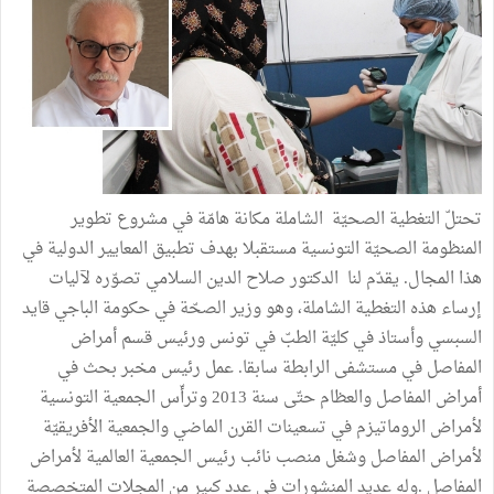
تحتلّ التغطية الصحيّة الشاملة مكانة هامّة في مشروع تطوير
المنظومة الصحيّة التونسية مستقبلا بهدف تطبيق المعايير الدولية في
هذا المجال. يقدّم لنا الدكتور صلاح الدين السلامي تصوّره لآليات
إرساء هذه التغطية الشاملة، وهو وزير الصحّة في حكومة الباجي قايد
السبسي وأستاذ في كليّة الطبّ في تونس ورئيس قسم أمراض
المفاصل في مستشفى الرابطة سابقا. عمل رئيس مخبر بحث في
أمراض المفاصل والعظام حتّى سنة 2013 وترأّس الجمعية التونسية
لأمراض الروماتيزم في تسعينات القرن الماضي والجمعية الأفريقيّة
لأمراض المفاصل وشغل منصب نائب رئيس الجمعية العالمية لأمراض
المفاصل .وله عديد المنشورات في عدد كبير من المجلات المتخصصة