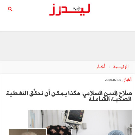
الرئيسية
أخبار
أخبار
- 2020.07.05
صلاح الدين السلامي: هكذا يـمـكـن أن نحقِّق التغـطـيـة
الصحيّــة الشـامـلـة