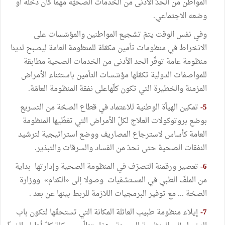
المواطن من الحدّ الأدنى من الخدمات الصحيّة مهما كان دخله أو
وضعه الاجتماعي.
وفي نفس الوقت يتمّ تشجيع المواطنين والمؤسّسات على
الانخراط في منظومات تأمين مكمّلة للمنظومة العامة ليصبح لدينا
منظومة عامة توفّر الحد الأدنى من الخدمات الصحية مطابقة
للمواصفات الدولية تكمّلها مؤسّسات التأمين باستثناء الأمراض
المزمنة والخطيرة التي تكون كلّهاعلى نفقة المنظومة العامّة.
5-
تمكين الهيأة الوطنية للاعتماد في قطاع الصحّة من التسريع
بوضع بروتوكولات العلاج لكلّ الأمراض التي تغطّيها المنظومة
العامة كأساس لاسترجاع المصاريف ووضع استراتيجية لترشيد
النفقات الصحية حتى نحدّ من الفساد والسرقات والتبذير.
6-
تعصير ورقمنة التصرّف في المنظومة الصحية وإدارتها بداية
من الملفّ الطبي في المستشفيات وصولا إلى «الكنام» ووزارة
الصحّة ... مع توفير البرمجيات اللازمة للربط بينها عن بعد .
7-
إيلاء منظومة طبيب العائلة المكانة التي تستحقّها لتكون باب