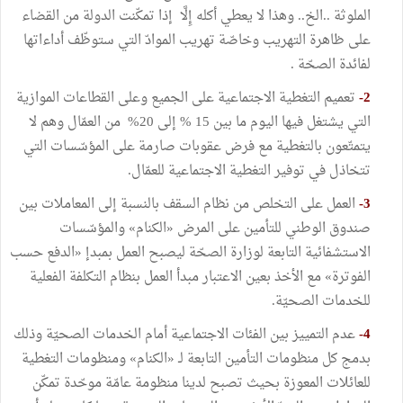
الملوثة ..الخ.. وهذا لا يعطي أكله إِلَّا إذا تمكّنت الدولة من القضاء
على ظاهرة التهريب وخاصّة تهريب الموادّ التي ستوظّف أداءاتها
لفائدة الصحّة .
2-
تعميم التغطية الاجتماعية على الجميع وعلى القطاعات الموازية
التي يشتغل فيها اليوم ما بين 15 % إلى 20% من العمّال وهم لا
يتمتّعون بالتغطية مع فرض عقوبات صارمة على المؤسّسات التي
تتخاذل في توفير التغطية الاجتماعية للعمّال.
3-
العمل على التخلص من نظام السقف بالنسبة إلى المعاملات بين
صندوق الوطني للتأمين على المرض «الكنام» والمؤسّسات
الاستشفائية التابعة لوزارة الصحّة ليصبح العمل بمبدإ «الدفع حسب
الفوترة» مع الأخذ بعين الاعتبار مبدأ العمل بنظام التكلفة الفعلية
للخدمات الصحيّة.
4-
عدم التمييز بين الفئات الاجتماعية أمام الخدمات الصحيّة وذلك
بدمج كل منظومات التأمين التابعة لـ «الكنام» ومنظومات التغطية
للعائلات المعوزة بحيث تصبح لدينا منظومة عامّة موحّدة تمكّن