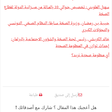
سهيّل العلويني: تخصيص حـوالي 10 بالمــائة من ميـــزانية الدولة لقطاع
الصحّة
حبيبـة بــن رمضــان, وزيرة الصحّة ســابقا: النــظام الصـحّي التـونســي
والتحوّلات الكبـرى
خالد الكريشي, رئيـس لجنة الصحّة والشؤون الاجتماعية بالبرلمان:
إحداث توازن في المنظومة الصحيّة
أيّ منظومة صحيّـة نريد؟
أرسل إلى صديق
طباعة
هل أعجبك هذا المقال ؟ شارك مع أصدقائك !