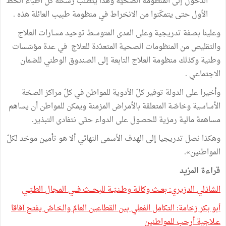
الدخول إلى المنظومة الصحيّة وهذا يتطلّب رسكلة كلّ أطباء الخطّ
الأول حتى يتمكّنوا من الانخراط في منظومة طبيب العائلة هذه .
وعلينا بصفة تدريجية وعلى المدى المتوسط توحيد مسارات العلاج
والتقليص من المنظومات الصحية المتعدّدة للعلاج في عدة مؤسّسات
وطنية وكذلك منظومة العلاج التابعة إلى الصندوق الوطني للضمان
الاجتماعي .
وأخيرا على الدولة توفير كلّ الأدوية للمواطن في كلّ مراكز الصحّة
الأساسية وخاصّة المتعلقة بالأمراض المزمنة ويمكن للمواطن أن يساهم
مساهمة مالية رمزية للحصول على الدواء حتّى نتفادى التبذير.
وهكذا نصل تدريجيا إلى الهدف الأسمى النهائي ألا هو تأمين موحّد لكلّ
المواطنين».
قراءة المزيد
الشاذلي الدزيري: بعــث وكالـة وطـنـيّــة للبحـــث فـــي المجال الطـبّــي
أبو بكر زخامة: التكامل الفعلي بين القطاعين العامّ والخـاصّ يفتح آفاقا
عـلاجية أرحب للمواطنين