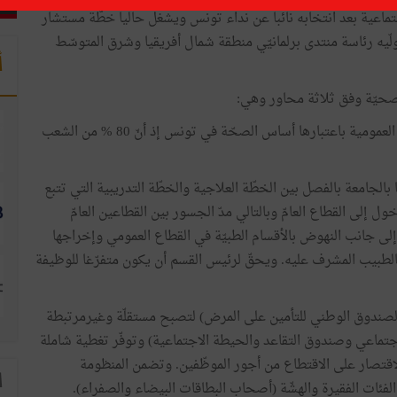
اجتماعية بعد انتخابه نائبا عن نداء تونس ويشغل حاليا خطّة مستشار
لّيه رئاسة منتدى برلمانيّي منطقة شمال أفريقيا وشرق المتوسّط
أ
لصحيّة وفق ثلاثة محاور وهي:
تطوير المستشفيات ونظام العلاج ومنظومة الصحّة العمومية باعتبارها أساس الصحّة في تونس إذ أنّ 80 % من الشعب
الجامعة بالفصل بين الخطّة العلاجية والخطّة التدريبية التي تتبع
ل إلى القطاع العامّ وبالتالي مدّ الجسور بين القطاعين العامّ
إلى جانب النهوض بالأقسام الطبيّة في القطاع العمومي وإخراجها
الطبيب المشرف عليه. ويحقّ لرئيس القسم أن يكون متفرّغا للوظيفة
 الصندوق الوطني للتأمين على المرض) لتصبح مستقلّة وغيرمرتبطة
جتماعي وصندوق التقاعد والحيطة الاجتماعية) وتوفّر تغطية شاملة
لاقتصار على الاقتطاع من أجور الموظّفين. وتضمن المنظومة
ا
الفئات الفقيرة والهشّة (أصحاب البطاقات البيضاء والصفراء).