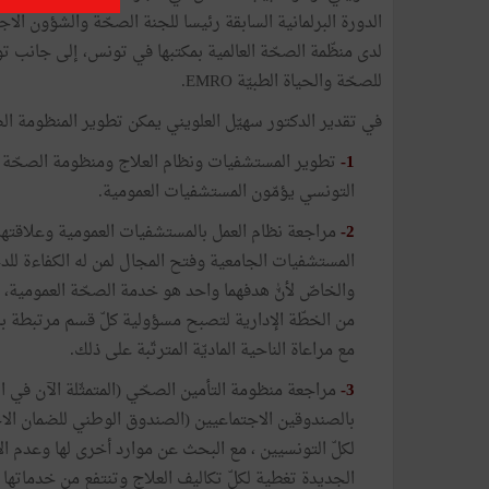
الدورة البرلمانية السابقة رئيسا للجنة الصحّة والشؤون ال
لدى منظّمة الصحّة العالمية بمكتبها في تونس، إلى جانب تو
للصحّة والحياة الطبيّة EMRO.
في تقدير الدكتور سهيّل العلويني يمكن تطوير المنظومة ا
1-
التونسي يؤمّون المستشفيات العمومية.
2-
مراجعة نظام العمل بالمستشفيات العمومية وعلاقتها ب
المستشفيات الجامعية وفتح المجال لمن له الكفاءة للدخو
والخاصّ لأنّٰ هدفهما واحد هو خدمة الصحّة العمومية، 
من الخطّة الإدارية لتصبح مسؤولية كلّ قسم مرتبطة ب
مع مراعاة الناحية الماديّة المترتّبة على ذلك.
3-
مراجعة منظومة التأمين الصحّي (المتمثّلة الآن في
بالصندوقين الاجتماعيين (الصندوق الوطني للضمان الا
لكلّ التونسيين ، مع البحث عن موارد أخرى لها وعدم ا
الجديدة تغطية لكلّ تكاليف العلاج وتنتفع من خدماتها 