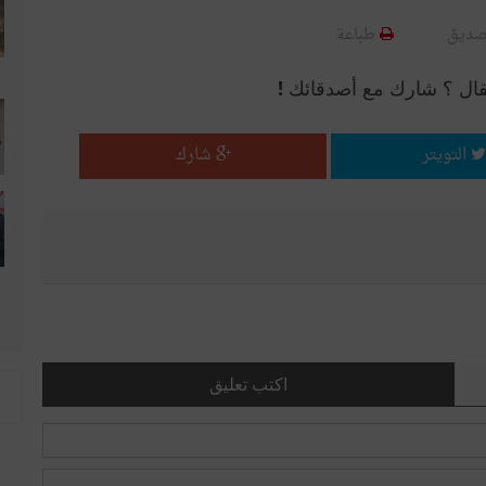
صديق
طباعة
قال ؟ شارك مع أصدقائك !
التويتر
شارك
اكتب تعليق