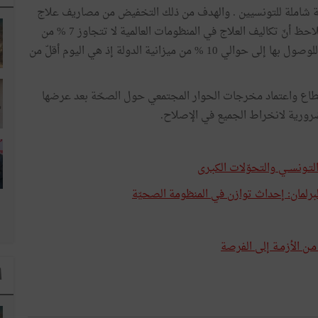
طية شاملة للتونسيين . والهدف من ذلك التخفيض من مصاريف علاج
التونسي الذي يدفع لذلك حوالي 35 % من أجره بينما نلاحظ أنّ تكاليف العلاج في المنظومات العالمية لا تتجاوز 7 % من
دخل الأجير. وينبغي العمل على تطوير ميزانية الصحّة للوصول بها إلى حوالي 10 % من ميزانية الدولة إذ هي اليوم أقلّ من
القطاع واعتماد مخرجات الحوار المجتمعي حول الصحّة بعد عرضها
لضرورية لانخراط الجميع في الإصلاح.
التـونســي والتحوّلات الكبـرى
برلمان: إحداث توازن في المنظومة الصحيّة
ـن الأزمـة إلى الفرصة
ا