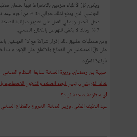
ويكون كلّ الأطبّاء ملزمين بالانخراط فيها لضمان تغ
7 % وذلك لا يكفي للنهوض بالقطاع الصحّي.
ومن متطلّبات تطبيق ذلك إقرار شراكة مع كلّ المهتمّين ب
على كلّ المتدخّلين في القطاع والاتّفاق على االإجراءات ا
قراءة المزيد
حبيبـة بــن رمضــان, وزيرة الصحّة ســابقا: النــظام الصـحّي 
خالد الكريشي, رئيـس لجنة الصحّة والشؤون الاجتماعية بال
أيّ منظومة صحيّـة نريد؟
عبد اللطيف المكّـي, وزيـر الصحّة: الخروج بالقطاع الصحّي م