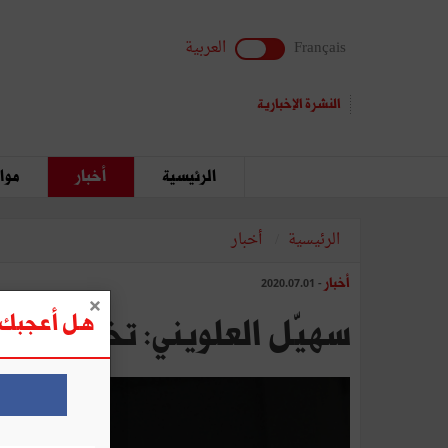
Français
العربية
النشرة الإخبارية
الرئيسية
أخبار
مواق
الرئيسية
أخبار
أخبار
- 2020.07.01
هل أعجبك ه
سهيّل العلويني: تخصيص حـوالي 10 بالمــائة من ميـــزانية الدول