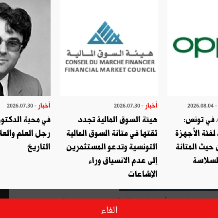
أخبار
أخبار
- 2026.07.30
- 2026.07.30
- 2026.08.
أوبو تطلق A6c في تونس:
هيئة السوق المالية تجدد
في محبة الدكتور 
لفئة الأجهزة
ثقتها في متانة السوق المالية
رجل العلم والعلا
حيث المتانة
التونسية وتدعو المستثمرين
التاريخ
السلاسة
إلى عدم الانسياق وراء
الإشاعات
ء تصوّراتهم بشأن إصلاح نظام الصحّة في تونس الدكتور سهيٌل
الغاء
أطفال، عمل في بلجيكا والإمارات العربية المتحدة وتونس. كان في