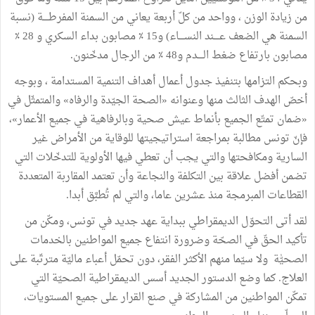
من زيادة الوزن ، وواحد من كلّ أربعة يعاني من السمنة المفرطــــة (نسبة
السمنة هي الضعف عــــند النســــاء) و15 ٪ مصابون بداء السكري و 28 ٪
مصابون بارتفاع ضغط الــــدم و48 ٪ من الرجال مدخّنون.
وبحكم التزامها بتنفيذ جدول أعمال أهداف التنمية المستدامة ، وبوجه
أخصّ الهدف الثالث منها وعنوانه «الصحة الجيّدة والرفاه» والمتمثّل في
«ضمان تمتّع الجميع بأنماط عيش صحية وبالرفاهية في جميع الأعمار»،
فإنّ تونس مطالبة بمراجعة استراتيجيتها للوقاية من الأمراض غير
السارية ومكافحتها والتي يجب أن تعطي فيها الأولوية للتدخّلات التي
تضمن أفضل علاقة بين التكلفة والنجاعة وأن تعتمد المقاربة المتعددة
القطاعات المبرمجة منذ عشرين عاما، والتي لم تُطبَّق أبدا.
لقد أتى التحوّل الديمقراطي ببداية عهد جديد في تونس، ومكّن من
تأكيد الحقّ في الصحّة وضرورة انتفاع جميع المواطنين بالخدمات
الصحيّٰة ولا سيّما منهم الأكثر الفقر، دون تحمّل أعباء ماليّة مترتّبة على
العلاج. كما وضع الدستور الجديد أسس الديمقراطية الصحيّة التي
تمكّن المواطنين من المشاركة في صنع القرار على جميع المستويات،