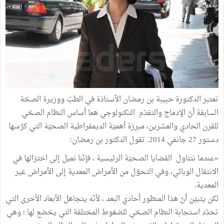
تعتبر الدكتورة حبيبة بن رمضان الأستاذة في الطبّ ووزيرة الصحّة
السابقة أنّ الإدماج والتقدّم التكنولوجي هما أساس النظام الصحّي
للقرن الحادي والعشرين، مبرزة أهميّة الديمقراطية الصحيّة التي كرّسها
دستور 27 جانفي 2014. تقول الدكتور بن رمضان:
«عندما نتناول القضايا الصحيّة الرئيسية ، فإنّنا نميل إلى اختزالها في
الانتقال الوبائي، وفي التحوّل من الأمراض المعدية إلى الأمراض غير
المعدية.
لكن يتبيّن أنّ هذا المنظور أحادي البعد ، لأنّه يتجاهل الأبعاد الأخرى التي
تحدّد استجابة النظام الصحّي للضغوط المختلفة التي يخضع لها ؛ وهي