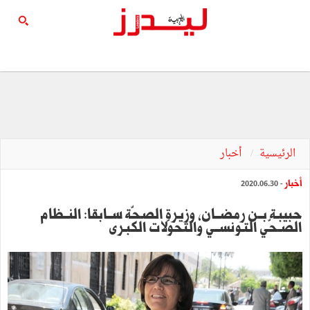
الرئيسية
أخبار
أخبار
- 2020.06.30
حبيبـة بــن رمضــان, وزيرة الصحّة ســابقا: النــظام
الصـحّي التـونســي والتحوّلات الكبـرى