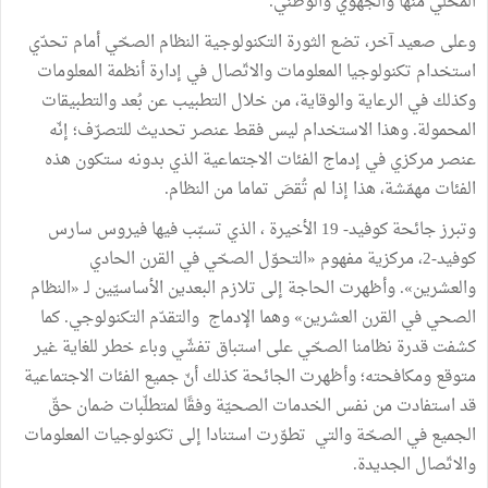
المحلّي منها والجهوي والوطني.
وعلى صعيد آخر، تضع الثورة التكنولوجية النظام الصحّي أمام تحدّي
استخدام تكنولوجيا المعلومات والاتّصال في إدارة أنظمة المعلومات
وكذلك في الرعاية والوقاية، من خلال التطبيب عن بُعد والتطبيقات
المحمولة. وهذا الاستخدام ليس فقط عنصر تحديث للتصرّف؛ إنّه
عنصر مركزي في إدماج الفئات الاجتماعية الذي بدونه ستكون هذه
الفئات مهمّشة، هذا إذا لم تُقصَ تماما من النظام.
وتبرز جائحة كوفيد- 19 الأخيرة ، الذي تسبّب فيها فيروس سارس
كوفيد-2، مركزية مفهوم «التحوّل الصحّي في القرن الحادي
والعشرين». وأظهرت الحاجة إلى تلازم البعدين الأساسيّين لـ «النظام
الصحي في القرن العشرين» وهما الإدماج والتقدّم التكنولوجي. كما
كشفت قدرة نظامنا الصحّي على استباق تفشّي وباء خطر للغاية غير
متوقع ومكافحته؛ وأظهرت الجائحة كذلك أنّ جميع الفئات الاجتماعية
قد استفادت من نفس الخدمات الصحيّة وفقًا لمتطلّبات ضمان حقّ
الجميع في الصحّة والتي تطوّرت استنادا إلى تكنولوجيات المعلومات
والاتّصال الجديدة.