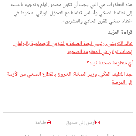
هذه التطوّرات هي التي يجب أن تكون مصدر إلهام وتوجيه بالنسبة
إلى نظامنا الصحّي وأساس تعاملنا مع التحوّل الوبائي لننخرط في
«نظام صحّي للقرن الحادي والعشرين».
قراءة المزيد
خالد الكريشي, رئيـس لجنة الصحّة والشؤون الاجتماعية بالبرلمان:
إحداث توازن في المنظومة الصحيّة
أيّ منظومة صحيّـة نريد؟
عبد اللطيف المكّـي, وزيـر الصحّة: الخروج بالقطاع الصحّي مـن الأزمـة
إلى الفرصة
أرسل إلى صديق
طباعة