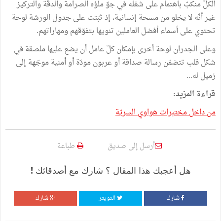
الكلّ منكبّ باهتمام على شغله في جوّ ملؤه الصرامة والدقّة والتركيز
غير أنّه لا يخلو من مسحة إنسانية، إذ ثبّتت على جدول الورشة لوحة
تحتوي على أسماء أفضل العاملين تنويها بتفوّقهم ومهاراتهم.
وعلى الجدران لوحة أخرى بإمكان كلّ عامل أن يضع عليها ملصقة في
شكل قلب تتضمّن رسالة صداقة أو عربون مودّة أو أمنية موجّهة إلى
زميل له...
قراءة المزيد:
من داخل مختبرات هواوي السريّة
أرسل إلى صديق
طباعة
هل أعجبك هذا المقال ؟ شارك مع أصدقائك !
شارك
التويتر
شارك