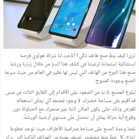
ترى! كيف يتمُّ صنع هاتف ذكّي؟ أتاحت لنا شركة هواوي فرصة
استثنائيّة استجابة لرغبتنا في كشف هذا السرّ من خلال زيارة ورشة
صنع هذا النوع من الهاتف التي ليس لها نظير في العالم من حيث سرعة
الصنع وجودة المنتوج.
لبلوغ المصنع، لا بد من الصعود على الأقدام إلى الطابق الثالث من مبنى
قد أقيم على مساحة خضراء. لا وجود لمصعد آلي يمكن استعماله
للغرض وذلك حتّى يكون المكان ثابتا غير متحرك، مع الحيلولة دون
وقوع أية حركة يمكن أن تحصل على مستوى أرضية الورشة.
تمتدّ وحدة الصنع على مساحة مترامية الأطراف حيث توجد خطوط
إنتاج، كل خطّ منها مخصّص لصنف بعينه من الهواتف الذكية التي يراد