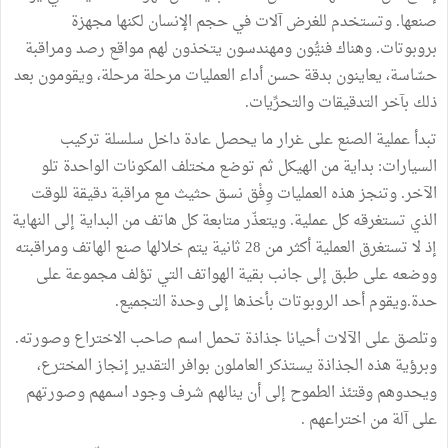
صنعها. وتستخدم للغرض آلات في حجم الإنسان لكنها مجهزة
بروبوتات. وهناك فنيُّون ومهندسون يتخذون لهم مواقع رصد ومراقبة
حسّاسة، يعاينون بدقة حسن أداء العمليات مرحلة مرحلة، ويقومون بعد
ذلك بآخر التدقيقات والتحرِّيات.
تبدأ عملية الصنع على غرار ما يحصل عادة داخل سلسلة تركيب
السيارات: بداية من الهيكل ثم توضع مختلف المكونات الواحدة تلو
الآخر. وتنجز هذه العمليات وِفْق نسق حثيث مع مراقبة دقيقة للوقت
الذي تستغرقه كل عملية. ويتعذّر متابعة كل هاتف من البداية إلى النهاية
إذ لا تستغرق العملية أكثر من 28 ثانية يتم خلالها صنع الهاتف ومراقبته
ووضعه على طبق إلى جانب بقية الهواتف التي تؤلف مجموعة على
حدة.ويقوم أحد الروبوتات بأخذها إلى وحدة التجميع.
وتلصق على الآلات أحيانا جذاذة تحمل اسم صاحب الاختراع وصورته.
وبرؤية هذه الجذاذة يستذكر العاملون بوافر التقدير إنجاز المخترع،
ويحدوهم وقتئذ الطموح إلى أن ينالهم شرف وجود اسمهم وصورتهم
على آلة من اختراعهم .