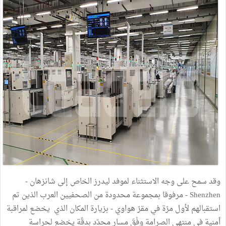
وقد سمح على وجه الاستثناء لموفد ليدرز الخاص إلى شانزهان -
Shenzhen - مرفوقا بمجموعة محدودة من الصحفيين العرب الذين تم
استقبالهم لأول مرّة في مقرّ هواوي - بزيارة المكان الذي يخضع لمراقبة
أمنية في منتهى الصرامة وِفْقَ مسار محدّد بدقّة يخضع لحراسة