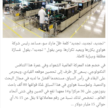
"تجديد، تجديد، تجديد" كلمة ظلّ مارك سو، مساعد رئيس شركة
هواوي يكرّرها ويعيد تكرارها. ومن يقول " تجديد"، يقول مُسارَّة
مطلقة وسِرِّية كاملة.
في خضم هذه المعركة العالمية الشعواء وفي غمرة هذا التنافس
التكنولوجي، يسعى كل طرف إلى تحصين موقعه القيادي، ويحرص
على البقاء في رأس السباق، مستخدما أفضل ما لديه في مجال البحث
والتنمية. ولمؤسسة هواوي في هذا السباق عُدَّة قوامُها 80 ألف باحث
يتوزعون على 36 مركزا و14 معهدا تقع في الصين وفِي شتى أنحاء
العالم... تخصّص لذلك نسبة من رقم معاملاتها لا يقل عن 15 %، أي
حوالي 15 مليار دولار ...