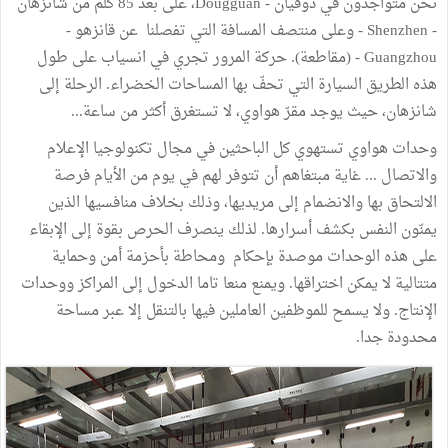
نحن متواجدون في دوقيان - Dougguan، على بعد 85 كلم من شانزهان
- Shenzhen - وعلى منتصف المسافة التي تفصلنا عن قانزهو -
Guangzhou - (مقاطعة). حركة المرور تجري في انسياب على طول
هذه الطريق السيارة التي تحفّ بها المساحات الخضراء. الرحلة إلى
شانزهان، حيث يوجد مقرّ هواوي، لا تستغرق أكثر من ساعة...
وحدات هواوي تستهوي كل الباحثين في مجال تكنولوجيا الإعلام
والاتصال ... غاية مبتغاهم أن تتوفر لهم في يوم من الأيام فرصة
الالتحاق بها والانضمام إلى مريديها، وذلك بخلاف منافسيها الذين
يمنّون النفس بكشف أسرارها. لذلك ينصرف الحرص بقوة إلى الإبقاء
على هذه الوحدات موصدة بإحكام ومحاطة بأحزمة أمن وحماية
متتالية لا يمكن اختراقها. ويمنع منعا تاما الدخول إلى المراكز ووحدات
الإنتاج. ولا يسمح للموظفين العاملين فيها بالتنقل إلا عبر مساحة
محدودة جدا.