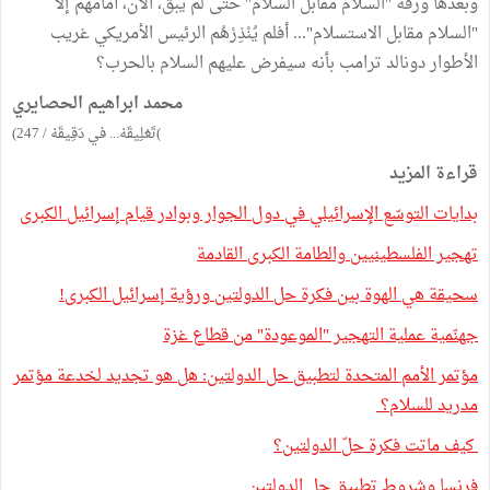
وبعدها ورقة "السلام مقابل السلام" حتى لم يبق، الآن، أمامهم إلا
"السلام مقابل الاستسلام"... أفلم يُنْذِرْهُم الرئيس الأمريكي غريب
الأطوار دونالد ترامب بأنه سيفرض عليهم السلام بالحرب؟
محمد ابراهيم الحصايري
)تَعْلِيقَهْ... في دَقِيقَهْ / 247)
قراءة المزيد
بدايات التوسّع الإسرائيلي في دول الجوار وبوادر قيام إسرائيل الكبرى
تهجير الفلسطينيين والطامة الكبرى القادمة
سحيقة هي الهوة بين فكرة حل الدولتين ورؤية إسرائيل الكبرى!
جهنّمية عملية التهجير "الموعودة" من قطاع غزة
مؤتمر الأمم المتحدة لتطبيق حل الدولتين: هل هو تجديد لخدعة مؤتمر
مدريد للسلام؟
كيف ماتت فكرة حلّ الدولتين؟
فرنسا وشروط تطبيق حل الدولتين