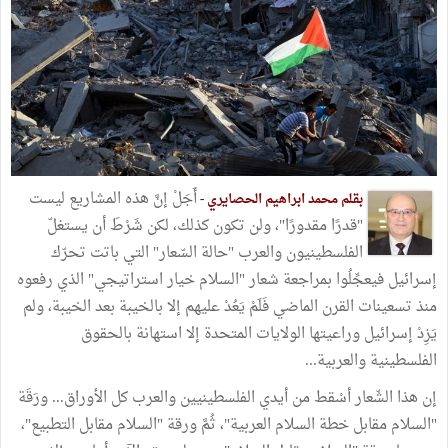
أَجَلْ إنَّ هذه المشاريع ليست
بقلم محمد ابراهيم الحصايري -
"قدرًا مقدورًا"، ولن تكون كذلك، لكن شَرْطَ أن يستغلّ
الفلسطينيون والعرب "حالة السّعار" التي باتت تحرّك
إسرائيل فيعجِّلُوا بمراجعة شعار "السلام خيار استراتيجي" الذي رفعوه
منذ تسعينات القرن الماضي فَلَمْ يَعُدْ عليهم إلا بالخيبة بعد الخيبة، ولم
يَزِدْ إسرائيل وراعيتها الولايات المتحدة إلا استهانة بالحقوق
الفلسطينية والعربية...
إن هذا الشّعار أسْقط من أيدي الفلسطينيين والعرب كل الأوراق... ورَقَة
"السلام مقابل خطة السلام العربية"، ثُمَّ ورقة "السلام مقابل التطبيع"،