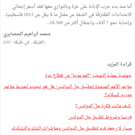
أما منذ بدء حرب الإبادة على غزة وبالتوازي معها فقد أسفر إجمالي
الاعتداءات المُقْتَرَفَة في الضفة عن مقتل ما لا يقل عن 1013 فلسطينيا،
وإصابة نحو 7 آلاف، واعتقال أكثر من 18.500...
محمد ابراهيم الحصايري
(تَعْلِيقَهْ... في دَقِيقَهْ / 241)
قراءة المزيد
جهنّمية عملية التهجير "الموعودة" من قطاع غزة
مؤتمر الأمم المتحدة لتطبيق حل الدولتين: هل هو تجديد لخدعة مؤتمر
مدريد للسلام؟
كيف ماتت فكرة حلّ الدولتين؟
فرنسا وشروط تطبيق حل الدولتين
مسار لا رجعة فيه لتطبيق حل الدولتين ومؤشرات الشك والتشكيك