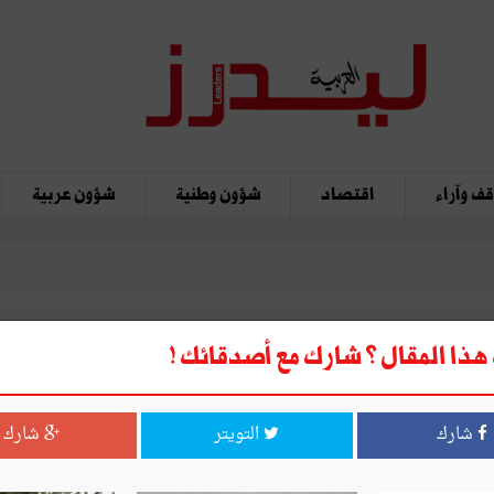
ف وآراء
اقتصاد
شؤون وطنية
شؤون عربية
ذا المقال ؟ شارك مع أصدقائك !
دولتين
شارك
التويتر
شارك