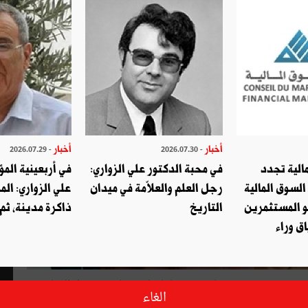
أخبار
أخبار
- 2026.07.29
- 2026.07.30
الية تجدد
في محبة الدكتور علي الزواري:
في أربعينية المؤ
السوق المالية
رجل العلم والعلاّمة في ميدان
علي الزواري: الم
و المستثمرين
التاريخ
ذاكرة مدينة، ثم
ق وراء
ر عن مدى صدق فرنسا في "مسعاها" إلى إحياء فكرة حل الدولتين،
الغاء
قيقه حتى وإن عاضدتها عليه المملكة العربية السعودية، وذلك