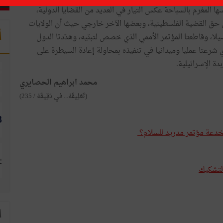
 المغرم بالسباحة عكس التيار في العديد من القضايا الدولية،
حق القضية الفلسطينية، وبعضها الآخر خارجي حيث أن الولايات
أ
ا، وقاطعتا المؤتمر الأممي الذي خصص لتبنّيه، وهدّدتا الدول
 شرعتا عمليا وميدانيا في تنفيذه بمحاولة إعادة السيطرة على
دة الإسرائيلية.
محمد ابراهيم الحصايري
(تَعْلِيقَهْ... في دَقِيقَهْ / 235)
لخدعة مؤتمر مدريد للسلام؟
التشكيك
ا