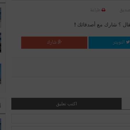
صديق
طباعة
قال ؟ شارك مع أصدقائك !
التويتر
شارك
اكتب تعليق
ا