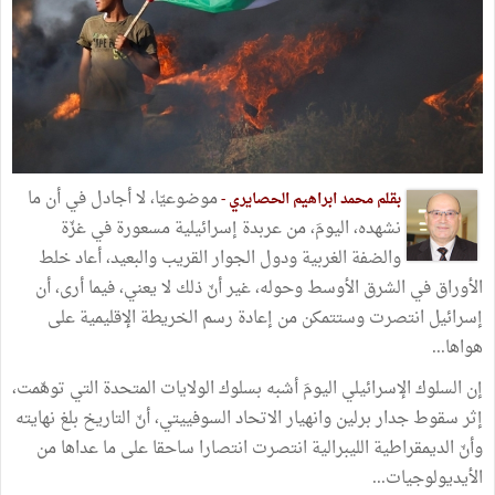
موضوعيّا، لا أجادل في أن ما
بقلم محمد ابراهيم الحصايري -
نشهده، اليومَ، من عربدة إسرائيلية مسعورة في غزّة
والضفة الغربية ودول الجوار القريب والبعيد، أعاد خلط
الأوراق في الشرق الأوسط وحوله، غير أنّ ذلك لا يعني، فيما أرى، أن
إسرائيل انتصرت وستتمكن من إعادة رسم الخريطة الإقليمية على
هواها...
إن السلوك الإسرائيلي اليومَ أشبه بسلوك الولايات المتحدة التي توهّمت،
إثر سقوط جدار برلين وانهيار الاتحاد السوفييتي، أنّ التاريخ بلغ نهايته
وأنّ الديمقراطية الليبرالية انتصرت انتصارا ساحقا على ما عداها من
الأيديولوجيات...