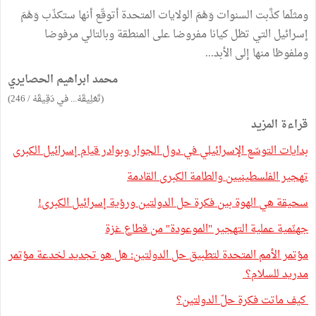
ومثلَما كذَّبت السنوات وَهْمَ الولايات المتحدة أتوقّع أنها ستكذّب وَهْمَ
إسرائيل التي تظل كيانا مفروضا على المنطقة وبالتالي مرفوضا
وملفوظا منها إلى الأبد...
محمد ابراهيم الحصايري
(تَعْلِيقَهْ... في دَقِيقَهْ / 246)
قراءة المزيد
بدايات التوسّع الإسرائيلي في دول الجوار وبوادر قيام إسرائيل الكبرى
تهجير الفلسطينيين والطامة الكبرى القادمة
سحيقة هي الهوة بين فكرة حل الدولتين ورؤية إسرائيل الكبرى!
جهنّمية عملية التهجير "الموعودة" من قطاع غزة
مؤتمر الأمم المتحدة لتطبيق حل الدولتين: هل هو تجديد لخدعة مؤتمر
مدريد للسلام؟
كيف ماتت فكرة حلّ الدولتين؟