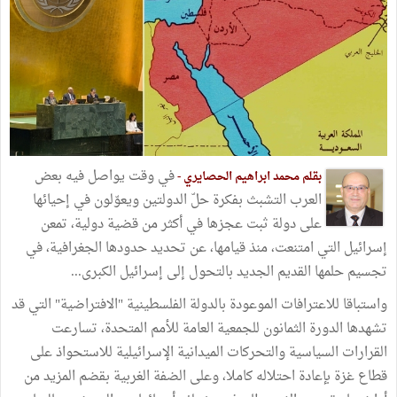
في وقت يواصل فيه بعض
بقلم محمد ابراهيم الحصايري -
العرب التشبث بفكرة حلّ الدولتين ويعوّلون في إحيائها
على دولة ثبت عجزها في أكثر من قضية دولية، تمعن
إسرائيل التي امتنعت، منذ قيامها، عن تحديد حدودها الجغرافية، في
تجسيم حلمها القديم الجديد بالتحول إلى إسرائيل الكبرى...
واستباقا للاعترافات الموعودة بالدولة الفلسطينية "الافتراضية" التي قد
تشهدها الدورة الثمانون للجمعية العامة للأمم المتحدة، تسارعت
القرارات السياسية والتحركات الميدانية الإسرائيلية للاستحواذ على
قطاع غزة بإعادة احتلاله كاملا، وعلى الضفة الغربية بقضم المزيد من