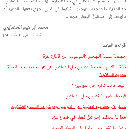
أراضيها وتوسيع الاستيطان في مختلف أرجائها، مع التحضير، بالتعاون
مع الولايات المتحدة، لتهجير سكانهما إلى بلدان يجري دفعها، بالوعيد أو
بالوعد، إلى استقبال البعض منهم...
محمد ابراهيم الحصايري
(تَعْلِيقَهْ... في دَقِيقَهْ / 243)
قراءة المزيد
جهنّمية عملية التهجير "الموعودة" من قطاع غزة
مؤتمر الأمم المتحدة لتطبيق حل الدولتين: هل هو تجديد لخدعة مؤتمر
مدريد للسلام؟
كيف ماتت فكرة حلّ الدولتين؟
فرنسا وشروط تطبيق حل الدولتين
مسار لا رجعة فيه لتطبيق حل الدولتين ومؤشرات الشك والتشكيك
هذا ما تخطط إسرائيل لفعله في قطاع غزة
وهذا ما تقوم به إسرائيل في الضفة الغربية