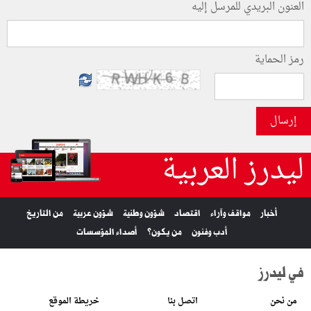
العنون البريدي للمرسل إليه
رمز الحماية
إرسال
ليدرز العربية
أخبار
مواقف وآراء
اقتصاد
شؤون وطنية
شؤون عربية
من التاريخ
أدب وفنون
من يكون؟
أصداء المؤسسات
في ليدرز
من نحن
اتصل بنا
خريطة الموقع