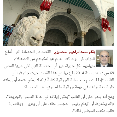
القصد من الحصانة التي تُمْنَح
بقلم محمد ابراهيم الحصايري -
للنواب في برلمانات العالم هو تمكينهم من الاضطلاع
بمهامهم بكل حرية، غير أن الحصانة التي نصّ عليها الفصل
69 من دستور سنة 2014 زاغ بها عن هذا القصد، حيث جاء فيه أن
النائب "إذا اعتصم بالحصانة الجزائية كتابةً فإنّه لا يمكن تتبعه أو إيقافه
طيلة مدّة نيابته في تهمة جزائية ما لم ترفع عنه الحصانة".
ومع أنّه ينص على أن النائب "يمكن إيقافه في حالة التلبس بالجريمة"،
فإنّه يشترط أن "يُعلم رئيس المجلس حالا، على أن ينتهي الإيقاف إذا
طلب مكتب المجلس ذلك".