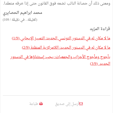
ومعنى ذلك أن حصانة النائب تضعه فوق القانون حتى إذا خرقه متعمِّدا.
محمد ابراهيم الحصايري
(تَعْلِيقَهْ... في دَقِيقَهْ / 109)
قراءة المزيد
ما لا مكان له في الدستور التونسي الجديد: التمييز الإيجابي (1/9)
ما لا مكان له في الدستور الجديد: اللامركزية المنفلتة (2/9)
يأجوج ومأجوج الأحزاب والجمعيات: يجب إستثناؤها في الدستور
الجديد (3/9)
أرسل إلى صديق
طباعة