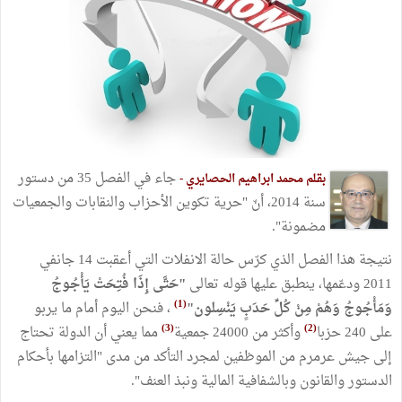
جاء في الفصل 35 من دستور
بقلم محمد ابراهيم الحصايري -
سنة 2014، أنّ "حرية تكوين الأحزاب والنقابات والجمعيات
مضمونة".
نتيجة هذا الفصل الذي كرّس حالة الانفلات التي أعقبت 14 جانفي
2011 ودعّمها، ينطبق عليها قوله تعالى
"حَتَّى إِذَا فُتِحَتْ يَأْجُوجُ
(1)
وَمَأْجُوجُ وَهُمْ مِنْ كُلِّ حَدَبٍ يَنْسِلون"
، فنحن اليوم أمام ما يربو
(3)
(2)
على 240 حزبا
وأكثر من 24000 جمعية
مما يعني أن الدولة تحتاج
إلى جيش عرمرم من الموظفين لمجرد التأكد من مدى "التزامها بأحكام
الدستور والقانون وبالشفافية المالية ونبذ العنف".