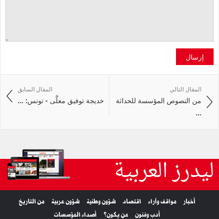
إرسال
المقال التالي
المقال السابق
من النصوص المؤسسة للحداثة
خديجة توفيق معلَّى - تونس: ...
...
ليدرز العربية
أخبار
مواقف وآراء
اقتصاد
شؤون وطنية
شؤون عربية
من التاريخ
أدب وفنون
من يكون؟
أصداء المؤسسات