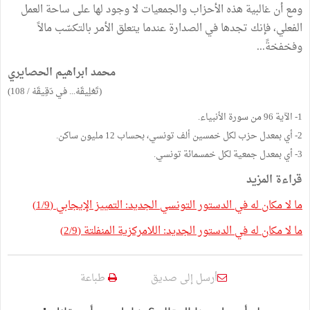
ومع أن غالبية هذه الأحزاب والجمعيات لا وجود لها على ساحة العمل
الفعلي، فإنك تجدها في الصدارة عندما يتعلق الأمر بالتكسّب مالاً
وفخفخةً...
محمد ابراهيم الحصايري
(تَعْلِيقَهْ... في دَقِيقَهْ / 108)
1- الآية 96 من سورة الأنبياء.
2- أي بمعدل حزب لكل خمسين ألف تونسي، بحساب 12 مليون ساكن.
3- أي بمعدل جمعية لكل خمسمائة تونسي.
قراءة المزيد
ما لا مكان له في الدستور التونسي الجديد: التمييز الإيجابي (1/9)
ما لا مكان له في الدستور الجديد: اللامركزية المنفلتة (2/9)
أرسل إلى صديق
طباعة