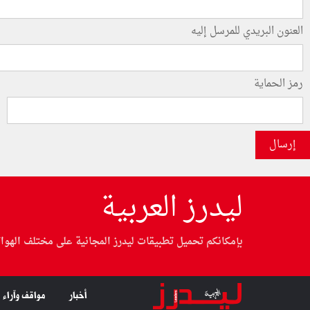
العنون البريدي للمرسل إليه
رمز الحماية
إرسال
ليدرز العربية
بإمكانكم تحميل تطبيقات ليدرز المجانية على مختلف الهوا
أخبار
مواقف وآراء