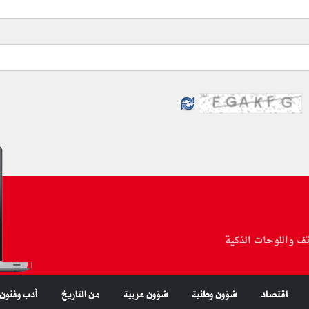
تف واللوحات الذكية
اقتصاد
شؤون وطنية
شؤون عربية
من التاريخ
أدب وفنون