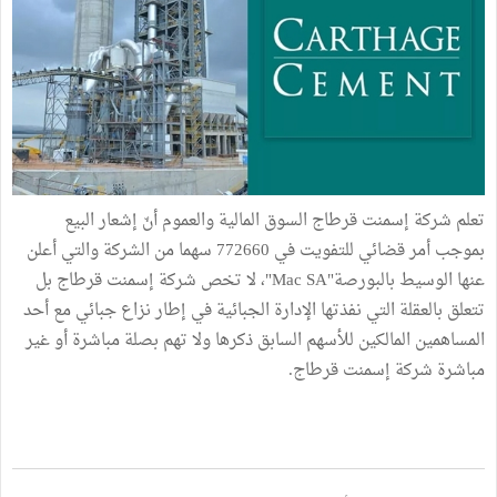
تعلم شركة إسمنت قرطاج السوق المالية والعموم أنّ إشعار البيع
بموجب أمر قضائي للتفويت في 772660 سهما من الشركة والتي أعلن
عنها الوسيط بالبورصة"Mac SA"، لا تخص شركة إسمنت قرطاج بل
تتعلق بالعقلة التي نفذتها الإدارة الجبائية في إطار نزاع جبائي مع أحد
المساهمين المالكين للأسهم السابق ذكرها ولا تهم بصلة مباشرة أو غير
مباشرة شركة إسمنت قرطاج.