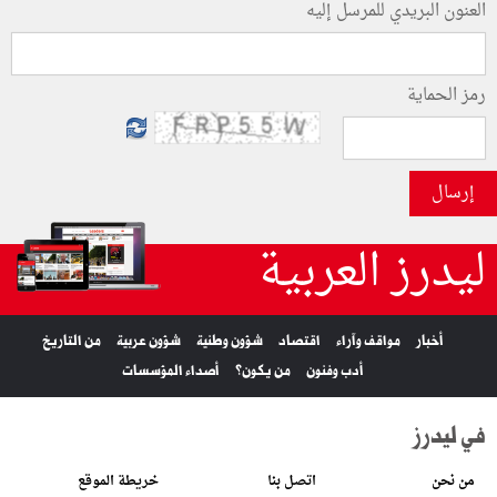
العنون البريدي للمرسل إليه
رمز الحماية
إرسال
ليدرز العربية
أخبار
مواقف وآراء
اقتصاد
شؤون وطنية
شؤون عربية
من التاريخ
أدب وفنون
من يكون؟
أصداء المؤسسات
في ليدرز
من نحن
اتصل بنا
خريطة الموقع