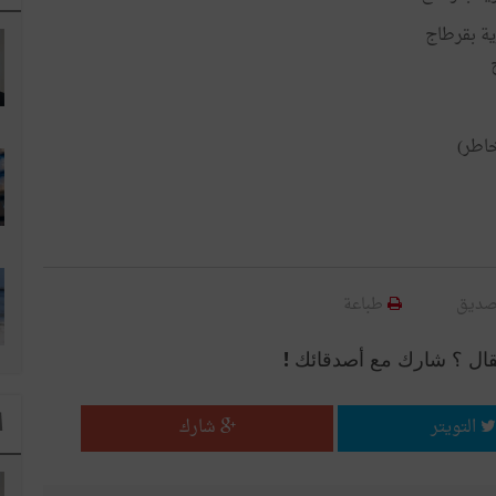
ية بقرطاج
خاطر)
صديق
طباعة
قال ؟ شارك مع أصدقائك !
ا
التويتر
شارك