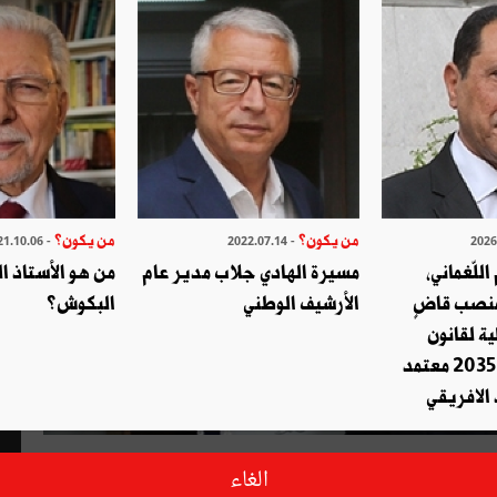
من يكون؟
من يكون؟
- 2021.10.06
- 2022.07.14
للّغماني،
مسيرة الهادي جلاب مدير عام
من هو الأستاذ ا
نصب قاضٍ
الأرشيف الوطني
البكوش؟
ية لقانون
البحار 2026- 2035 معتمد
 الافريقي
الغاء