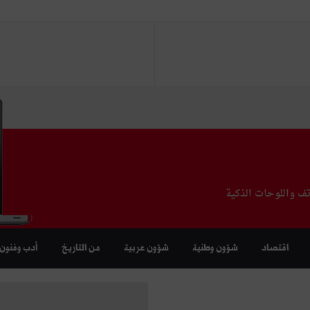
تف واللوحات الذكية
اقتصاد
شؤون وطنية
شؤون عربية
من التاريخ
أدب وفنون