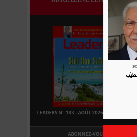
لطيّب
LEADERS N° 183 - AOÛT 2026 : EN KIOSQUE
ABONNEZ-VOUS