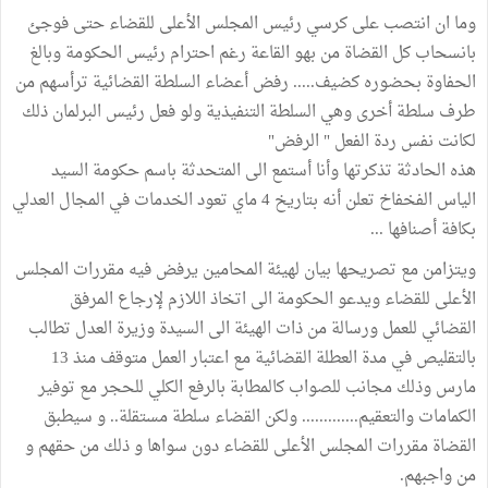
وما ان انتصب على كرسي رئيس المجلس الأعلى للقضاء حتى فوجئ
بانسحاب كل القضاة من بهو القاعة رغم احترام رئيس الحكومة وبالغ
الحفاوة بحضوره كضيف..... رفض أعضاء السلطة القضائية ترأسهم من
طرف سلطة أخرى وهي السلطة التنفيذية ولو فعل رئيس البرلمان ذلك
لكانت نفس ردة الفعل " الرفض"
هذه الحادثة تذكرتها وأنا أستمع الى المتحدثة باسم حكومة السيد
الياس الفخفاخ تعلن أنه بتاريخ 4 ماي تعود الخدمات في المجال العدلي
بكافة أصنافها ...
ويتزامن مع تصريحها بيان لهيئة المحامين يرفض فيه مقررات المجلس
الأعلى للقضاء ويدعو الحكومة الى اتخاذ اللازم لإرجاع المرفق
القضائي للعمل ورسالة من ذات الهيئة الى السيدة وزيرة العدل تطالب
بالتقليص في مدة العطلة القضائية مع اعتبار العمل متوقف منذ 13
مارس وذلك مجانب للصواب كالمطابة بالرفع الكلي للحجر مع توفير
الكمامات والتعقيم............. ولكن القضاء سلطة مستقلة.. و سيطبق
القضاة مقررات المجلس الأعلى للقضاء دون سواها و ذلك من حقهم و
من واجبهم.