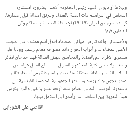
ولبلاط أو ديوان السيد رئيس الحكومة أهمس بضرورة استشارة
المجلس في المراسيم ذات الصلة بالقضاء ومرفق العدالة قبل إصدارها,
كإسناد جزء من أموال (18 /18) للإحاطة الصحية بالمحاكم وكل
العاملين فيها.
ولأصدقائي واخوتي في هياكل المحاماة أقول انتم ممثلون في المجلس
الأعلى للقضاء ... و أبواب الحوار دائما مفتوحة معكم رسميا ووديا على
مستوى الأفراد ...وبالقضاة والمحامين تنهض العدالة فهما جناحان لطائر
واحد.. ولا ننسى كتبة المحاكم و العدول.......... ان العدل هواساس
الملك والقضاء سلطة مستقلة منذ دستور اسبرطة زمن أرسطوطاليز
عبورا بجون جاك روسو ودستور الجمهورية الخامسة الفرنسية الى
دستورنا التونسي الحالي الصادر سنة أربعة عشر وألفين والذي يكرس
مبدأ التفريق بين السلط،....... وأدعو الى التكامل بينها.
القاضي علي الشورابي