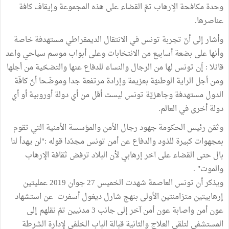
وحدة مكافحة الإرهاب تمّ القضاء على هذه المجموعة وإيقاف كافة
عناصرها.
وأشار إلى أنّ تجربة تونس في الانتقال الديمقراطي مستهدفة خاصة
وأنها على بضعة أسابيع من الانتخابات وعلى أبواب موسم سياحي واعد
قائلا : إّن تونس لها من الرجال والنساء للدفاع عنها والتضحّية من أجلها
ومن أجل الراية الوطنيّة بعزيمة وإرادة مرتفعة جدا وموضّحا أنّ كافّة
الدول مستهدفة وجاهزيّة تونس ليست أقل من أي دولة أوروبية أو أي
دولة أخرى في العالم.
وثمّن رئيس الحكومة جهود رجال الأمن والمؤسسة الأمنية التي تقوم
بمجهوات كبيرة للذود والدفاع عن أمن تونس مجدّدا قوله :"لن يهدأ لنا
بال حتى القضاء على آخر إرهابي لأن البلاد ترفض ثقافة الإرهاب
والموت" .
ويذكر أن تونس العاصمة شهدت الخميس 27 جوان 2019 عمليتين
إرهابيتين متزامنتين الأولى بنهج شارل ديغول أسفرت عن استشهاد
عون أمن واصابة عون أمن آخر إلى جانب 3 مدنيين تمّ نقلهم إلى
المستشفى لتلقي العلاج والثانية قبالة الباب الخلفي لإدارة الشرطة