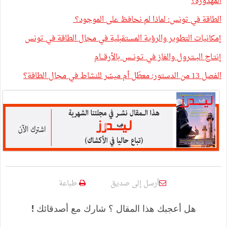
المهدورة؟
الطاقة في تونس: لماذا لم نحافظ على الموجود؟
إمكانيات التطوير والرؤية المستقبلية في مجال الطاقة في تونس
إنتـاج البــتـرول والغاز في تـونــس بالأرقـــام
الفصل 13 من الدستور: معطّل أم ميسّر للنشاط في مجال الطاقة؟
أرسل إلى صديق
طباعة
هل أعجبك هذا المقال ؟ شارك مع أصدقائك !