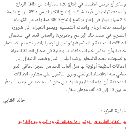
ويذكر أنّ تونس انطلقت في إنتاج 120 ميغاوات من طاقة الرياح
وأسندت تراخيص لأربع شركات لإنتاج الكهرباء من طاقة الرياح بقيمة
2.5 مليار دينار في إطار برنامج لإنتاج 3800 ميغاواط من الكهرباء
بواسطة طاقة الرياح والطاقة الشمسية. ويدعو الخبراء إلى ضرورة
التسريع في تنفيذ تلك البرامج وتطويرها والمضي قدما في استعمال
الطاقات المتجدّدة والتحكّم فيها وتسهيل الإجراءات وتشجيع الاستثمار
خاصّة وأنّ لتونس خبرات وكفاءات وطنية في مجال الطاقة البديلة
والمتجدّدة قصد الالتحاق بركب البلدان التي وضعت الانتقال إلى
الطاقات النظيفة أولويّة لها مثل ألمانيا للحدّ من العجز الطاقي الذي
يعاني منه الاقتصاد التونسي ويرى القائمون على مشاريع الطاقات
المتجدّدة أنّ لهذه المشاريع قدرة على خلق نسيج صناعي جديد سيوفّر
ما بين 20 إلى 30 ألف موطن شغل.
خالد الشابي
قراءة المزيد:
من خفايا الطاقة في تونس: ما حقيقة الثـروة البترولية والغازية