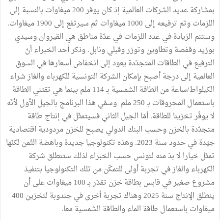
بمشاركة عديد الشركات العالمية إذ كان يوفر 200 ميغاوات بالنسبة إلى
اللزمات وتم ترفيعه إلى 1000 ميغاوات ثم سيرتفع إلى 1900 ميغاوات.
وستتم الزيادة في عدد اللزمات في عدّة مناطق هي القيروان وسيدي
بوزيد وقفصة وتطاوين وتوزر وقبلي ونابل. وذكر أحد الخبراء أنّ
الترفيع في الطاقات المتجدّدة يعود إلى انخفاض أسعارها في السوق
العالمية إلى درجة أصبح بإمكان الشركة التونسية للكهرباء والغاز شراء
الكيلواط/ساعة من الطاقة الشمسية بـ 114 ملم بينما هي تقتني الطاقة
باستعمال المحروقات بـ 250 ملم وسمّي هذا البرنامج بالجيل الأول لأنّه
لا يوفّر تخزينا للطاقة. أمّا الجيل الثاني فسيتمثّل في إنتاج طاقة
متجدّدة بالخزن وحسب البنك الدولي يصبح للخزن مردودية اقتصادية
جيّدة في حدود سنة 2023. وهذه تكنولوجيا جديدة وباهضة الثّمن لكنّها
تمثّل خيارا لا بدّ منه لتونس حسب الخبراء لذلك ستنطلق شركة
الكهرباء والغاز في تجربة أولى للتمكّن من تلك التكنولوجيا بتنفيذ
مشروع صغير في قابس بطاقة خزن تقدّر بـ 100 ميغاوات على أن
ينطلق الإنتاج سنة 2025 وهناك تجربة أخرى في جندوبة لتخزين 400
ميغاوات باستعمال طاقة الماء والطاقة الشمسية معا.