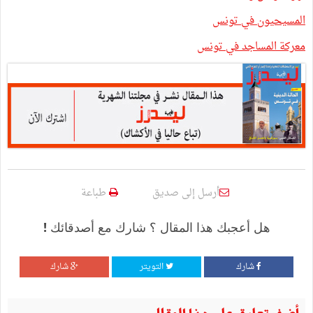
المسيحيون في تونس
معركة المساجد في تونس
أرسل إلى صديق
طباعة
هل أعجبك هذا المقال ؟ شارك مع أصدقائك !
شارك
التويتر
شارك