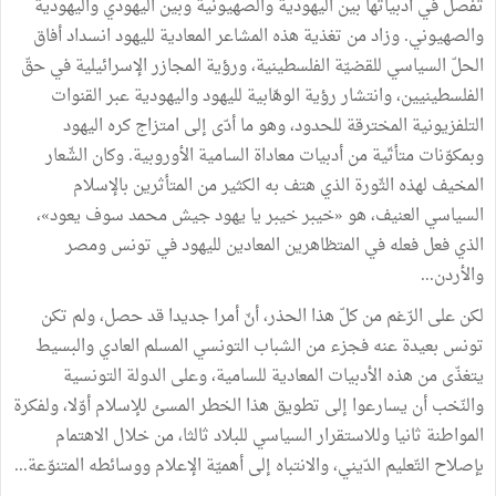
تفصل في أدبياتها بين اليهودية والصهيونية وبين اليهودي واليهودية
والصهيوني. وزاد من تغذية هذه المشاعر المعادية لليهود انسداد أفاق
الحلّ السياسي للقضيّة الفلسطينية، ورؤية المجازر الإسرائيلية في حقّ
الفلسطينيين، وانتشار رؤية الوهّابية لليهود واليهودية عبر القنوات
التلفزيونية المخترقة للحدود، وهو ما أدّى إلى امتزاج كره اليهود
وبمكوّنات متأتّية من أدبيات معاداة السامية الأوروبية. وكان الشّعار
المخيف لهذه الثّورة الذي هتف به الكثير من المتأثرين بالإسلام
السياسي العنيف، هو «خيبر خيبر يا يهود جيش محمد سوف يعود»،
الذي فعل فعله في المتظاهرين المعادين لليهود في تونس ومصر
والأردن...
لكن على الرّغم من كلّ هذا الحذر، أنّ أمرا جديدا قد حصل، ولم تكن
تونس بعيدة عنه فجزء من الشباب التونسي المسلم العادي والبسيط
يتغذّى من هذه الأدبيات المعادية للسامية، وعلى الدولة التونسية
والنّخب أن يسارعوا إلى تطويق هذا الخطر المسئ للإسلام أوّلا، ولفكرة
المواطنة ثانيا وللاستقرار السياسي للبلاد ثالثا، من خلال الاهتمام
بإصلاح التّعليم الدّيني، والانتباه إلى أهميّة الإعلام ووسائطه المتنوّعة...