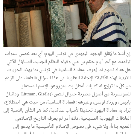
إنّ أشدّ ما يُقلق الوجود اليهودي في تونس اليوم؛ أي بعد خمس سنوات
تزامنت مع آخر أيام حكم بن علي وقيام النظام الجديد، التساؤل الآتي:
هل هناك نشوء لما يُعرف بمعاداة السامية في تونس بما يهدّد الحريات
الدّينية لهذه الأقلية؟ الإجابة النظرية عن هذا السؤال قاطعة، على الرّغم
من كلّ ما تروّج له كتابات أمثال بت يعوروهو، الإسم المستعار
للسويسرية من أصول مصرية جيزال ليتمن ((Littman, Gisèle ودانيال
بايبس، وبرناد لويس، وغيرهم؛ فمعاداة السامية، من حيث هي اصطلاح،
يُراد به معاداة اليهود تحديدًا لأسباب عقائدية، كما هو الشّأن بالنسبة إلى
العلاقات اليهودية المسيحية، ذلك أمر لم يعرفه التاريخ الإسلامي
القديم بتاتاً، ولا شيء في نصوص الإسلام التأسيسية ما يدعو إلى