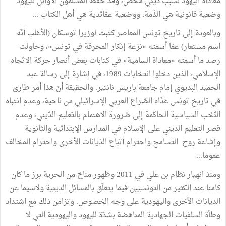
معاداة اليهود لسبب ديني محض، وقد حفظ المسلمون الأوائل لليهود
وضعية قانونية هي الذّمة، ووضعية عقائدية هي أهل الكتاب ...
وبالعودة إلى تاريخ تونس المعاصر كتبت لوزيرا توسكان (الأغلب أنّه
اسم مستعار) عمّا أسمته «نزعة إنكار المحرقة في تونس»، وحاولت
رصد ما أسمته «معاداة السامية» في كتابات بعض أنصار حركة الاتّجاه
الإسلامي، الذين دخلوا انتخابات 1989، في إشارة إلى رسالة عبد
الحميد البديوي إمام جامعة باريس نانتير. والحقيقة أنّ هذا أمر طارئ
في تاريخ تونس غذّاه الصّراع العربي الإسرائيلي من ناحية، وعدم انتباه
النّخب السياسية الحاكمة إلى ضرورة الاهتمام بالتّعليم الدّيني، وعدم
قصر التعليم الديني على الإسلام في المدارس الإبتدائية والثانوية
وإشاعة روح التسامح واحترام أتباع الدّيانات الأخرى واحترام المخالف
عموما...
ومنذ انهيار نظام بن علي في 2011 وظهور مناخ من الحرية برز ما كان
كامنا عند الكثير من التونسيين فيما يتعلّق بالمسائل الدينية ولاسيما عن
الديانات الأخرى واليهودية على وجه الخصوص. وتزامن ذلك مع اشتداد
وطأة السلفيات الجهادية المناهضة بشدّة لليهود واليهودية التي لا