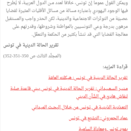
ويمكن القول عموما إنّ تونس، خلافا لعدد مــن الدول العربية، لا يُطرح
فيها الوجود اليهودي باعتباره مسالة من مسائل الأقليات المثيرة لقضايا
عصبيّة من التوتّرات الاجتماعية والدينية، لكن الحذر واجب والمستقبل
مرهون بدرجة وعي التونسيين بالمواطنة وشروطها، وقدرتهم على
معالجة القضايا التي قد تنشأ بكثير من الحكمة والتعقّل.
تقرير الحالة الدينية في تونس
(المجلّد الثالث ص 350-351-352)
قراءة المزيد:
تقرير الحالة الدينية في تونـس: هيكلته العامّة
مـنـيـر السـعــيـداني: تقرير الحالة الدينية في تونس يبني قاعدة صلبة
لنقاش هادئ في الشّأن الديني
التعـدّدية الدّينيـة في تـونس من خـلال البحــث الميـداني
عماد الحمروني: التشيّع في تونس
يهود تونس ومعاداة السامية