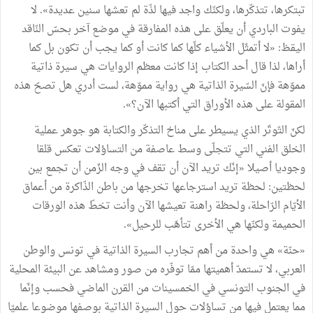
تبتكرها، تتذكّرها، ولكنّك واجد فيها لذّة لم تعشها سنين عديدة». لا
يفوت الباردي أن يعلّق على هذه المفارقة في موضع آخر بحسّ النّاقد
اليقظ: «لا أتمثّل الأشياء كلّها كما كانت أو كما يجب أن تكون بل كما
أراها، لذا قال أحد الكتاب إذا كانت معظم الروايات هي سيرة ذاتية
مموّهة فإنّ السّيرة الذاتية هي رواية مموّهة، لست أدري هل تصحّ هذه
المقولة على هذه الأوراق التي أكتبها الآن؟».
لكنّ التّوتّر الذي يسيطر على مناخ التذكّر والكتابة هو جوهر عملية
الخلق الفني التي تتجلّى وسط عاصفة من التساؤلات تعكس قلقا
وجوديا أصيلا «إنّك تريد الآن أن تقف في وجه الزّمن أن تجمع بين
لحظتين: لحظة تريد استرجاعها تخرجها من باطن الذّاكرة من أعماق
الأيّام الرّاحلة، ولحظة راهنة تعيشها الآن وأنت تخطّ هذه الورقات
الحميمة ولكنّها هي الأخرى تتأهّب للرحيل».
«حنّة» هي واحدة من أهم تجارب السيرة الذاتية في تونس والوطن
العربي، لا تستمدّ أهميتها ممّا توفّره من صور ومشاهد عن البيئة المحلية
في الجنوب التونسي في الخمسينات من القرن الماضي فحسب وإنّما
مما يعتمل فيها من تساؤلات حول السيرة الذاتية بوصفها موضوعا علميّا