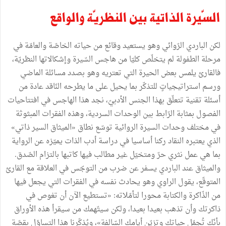
السّيرة الذاتية بين النظريّة والواقع
لكن الباردي الرّوائي وهو يستعيد وقائع من حياته الخاصّة والعامّة في
مرحلة الطفولة لم يتخلّص كليّا من هاجس السّيرة وإشكالاتها النظريّة،
فالقارئ يلمس بعض الحيرة التي تعتريه وهو بصدد مسائلة الماضي
ورسم استراتيجياتٍ للتذكّر بما يحيل على ما يطرحه النّاقد عادة من
أسئلة تقنية تتعلّق بهذا الجنس الأدبيّ، نجد هذا الهاجس في افتتاحيات
الفصول بمثابة الرّابط بين الوحدات السردية، وهذه الفقرات المبثوثة
في مختلف وحدات السيرة الروائية توسّع نطاق «الميثاق السير ذاتي»
الذي يعتبره النقاد ركنا أساسيا في دراسة أدب الذات يميّزه عن الرواية
بما هي عمل نثري حرّ ومتخيّل غير مطالب فيها كاتبها بالتزام الصّدق.
والميثاق عند الباردي يسفر عن ضرب من التوجّس في العلاقة مع القارئ
المتوقّع، يقول الراوي وهو يحادث نفسه في الفقرات التي يجعل فيها
من الذّاكرة والكتابة محورا لتأمّلاته: «تستطيع الآن أن تغوص في
ذاكرتك وأن تذهب بعيدا بعيدا، ولكن سيتّهمك من سيقرأ هذه الأوراق
بأنّك تُجمّل حياتك وتزيّن أيامك السّالفة»، ويُذكّرنا هذا التساؤل بقصّة