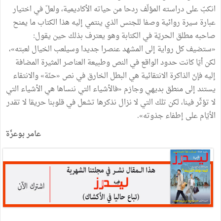
انكبّ على دراسته المؤلّف ردحا من حياته الأكاديمية، ولعلّ في اختيار
عبارة سيرة روائية وصفا للجنس الذي ينتمي إليه هذا الكتاب ما يمنح
صاحبه مطلق الحريّة في الكتابة وهو يعترف بذلك حين يقول:
«ستضيف كل رواية إلى المشهد عنصرا جديدا وسيلعب الخيال لعبته»،
لكن أيّا كانت حدود الواقع في النص وطبيعة العناصر المثيرة المضافة
إليه فإنّ الذاكرة الانتقائية هي البطل الخارق في نص «حنّة» والانتقاء
يستند إلى منطق بديهي وجازم «فالأشياء التي ننساها هي الأشياء التي
لا تؤثّر فينا، لكن تلك التي لا نزال نذكرها تشعل في قلوبنا حريقا لا تقدر
الأيّام على إطفاء جذوته».
عامر بوعزّة