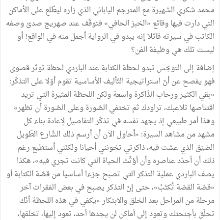
محمد شكري الشهيرة مع المترجم الياباني الذي زاره ليطّلع على الأماكن
التي دارت فيها وقائع «الخبز الحافي» فتوقّف عند صهريج صدئ وصفه
الكاتب في سيرته قائلا إنه يبدو في الرواية أجمل منه في الواقع! أو
ليست تلك هي وظيفة الفن؟
إضافة إلى التوجّس تبدو لحظة الكتابة عند الباردي لحظة توتّر قصوى
فهو يفصح عن أنّ استراتيجية التّأليف الأساسية تقوم أوّلا على التذكّر:
«بقي الكثير ورحاب الذّاكرة واسعة ولكن اللحظة المثيرة التي تريد
اقتناصها تلاعبك، تراودك ثم تختفي الصّورة وعلى الصّورة أن تظهر»
وهذا أمر طبيعي إذ يجهد نفسه في تذكّر التفاصيل لإعادة بناء كل
مشهد من مشاهد السيرة: «أحاول الآن أن أرسم ذلك الشّارع الطّويل
الضيّق الذي عشت فيه، ذاكرتي تخونني أحيانا ولكنّني أستطيع رغم
ذلك أن أحدّد عناصره وأن أؤثّث الحياة التي كانت تجري فيه»، هكذا
يصف الباردي عملية التذكر التي تصبح جزءا أساسيا من قصّة الكتابة أو
«قصّة القصّة تُكتَبُ»، حتى إنّ التذكر يصبح في بعض الفقرات آخر
مرحلة من المراحل بعد الخلق والابتكار «يكفي في هذه اللحظة أنّك
تحلّق بأجنحتك وتعود إلى أماكن لن يجدها أحد، تعود إليها، تخلقها،