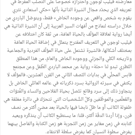
معارضته فيليب لوجون واحترازه خصوصا على التصلّب المفرط في
تعريفه الذي يحدّد مجال السّيرة الذاتية بأنّها «حكي استعادي نثري
يقوم به شخص واقعي عن وجوده الخاصّ» فقط، ويتوصّل الباردي من
خلال دراسته لنماذج من أمّهات السير العربية إلى أنّ السّيرة الذاتية هي
أيضا رواية لعلاقة المؤلّف بالحياة العامّة، من ثمّة كان اختلافه عن
فيليب لوجون في التّعريف المقترح يتمثّل في إضافة الحياة العامّة
بمختلف أشكالها، فالسّيرة تشتمل على حياة المؤلّف الفردية والجماعية
وتاريخه الكلي والجزئي ووجوده الخاصّ والعامّ، من هذا المنطلق
النّظري تبدو لنا «حنّة» رواية عن محمد الباردي الطّفل وعن مجتمع
قابس المحلّي في بدايات النّصف الثّاني من القرن العشرين، فالمؤلّف لا
يكتفي في سيرته الروائية بسرد ذكرياته في عالمه العائلي الخاصّ بل
يتجاوز ذلك إلى سرد وقائع تتّصل بحياة الفلاحين والنساء والفُتوّات
والمُعلّمين والموظّفين وكلّ الشّخصيات التي تتحرّك في دائرة مغلقة هي
طفولة الكاتب أو ما ظلّ نابضا فيها بالحياة بعد مضيّ أكثر من نصف
قرن، وإذا أردنا الدقّة أكثر، قلنا: ما يستطيع الكاتب أن يتذكّره ويعيد
كتابته في زمن مغاير عن زمن التّجربة هو زمن الكتابة والفاصل بينهما
يفرض سطوة النسيان كما يفرض سلطة الانتقاء.