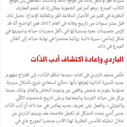
سيرته هو، وانتقل بذلك من موقع النّاقد والأستاذ الجامعي إلى موقع
الكاتب المبدع ، وهو أمر لمن الصّعوبة بمكان إذ قد تلجم المعارف
النظرية في كثير من الأحيان اندفاعة الفّن وتلقائيّة الإبداع. حصل ذلك
قبل عشر سنوات من تاريخ وفاته في العام 2017، فمن الواضح أنّه قد
كرّس خمسينات عمره وستيناتها في تأمّل مجريات حياته وتدوينها في
شكل إبداعي: سيرة ذاتية روائية منتصرا في نهاية حياته إلى الفنّان
المبدع في ذاته.
الباردي وإعادة اكتشاف أدب الذّات
خَلُص محمد الباردي في كتابه «عندما تتكلّم الذّات» إلى اقتراح مفهوم
جديد للسّيرة الذاتية يُعرّفها بأنها «حكْيٌ استعادي نثريّ بأشكال سرديّة
متنوّعة يقوم به شخص واقعي عن وجوده الخاصّ والعامّ، وذلك عندما
يركّز على حياته الفردية والجماعيّة وعلى تاريخ شخصيّته الكُلّي
والجزئي»، والعمل على تعريف جديد يعكس في حدّ ذاته أنّ أدب الذّات
جنس أدبيّ بصدد التشكّل لم تكتمل ملامحه بعد، ويبدو الباردي من
خلال تحليله للأسس النظرية لهذا الأدب منتصرا لجورج ماي في