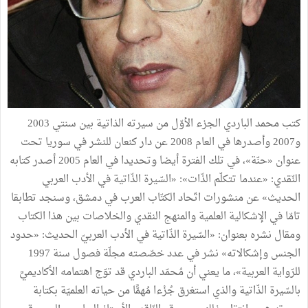
كتب محمد الباردي الجزء الأوّل من سيرته الذاتية بين سنتي 2003
و2007 وأصدرها في العام 2008 عن دار كنعان للنشر في سوريا تحت
عنوان «حنّة»، في تلك الفترة أيضا وتحديدا في العام 2005 أصدر كتابه
النّقدي: «عندما تتكلّم الذّات»: «السّيرة الذّاتية في الأدب العربي
الحديث» عن منشورات اتّحاد الكتّاب العرب في دمشق، وسنجد تطابقا
تامّا في الإشكالية العلمية والمنهج النقدي والخلاصات بين هذا الكتاب
ومقال نشره بعنوان: «السّيرة الذّاتية في الأدب العربيّ الحديث: «حدود
الجنس وإشكالاته» نشر في عدد خصّصته مجلّة فصول سنة 1997
للرّواية العربية»، ما يعني أن مُحمّد الباردي قد توّج اهتمامه الأكاديميَّ
بالسّيرة الذّاتية والذي استغرق جُزْءا مُهمًّا من حياته العلميّة بكتابة