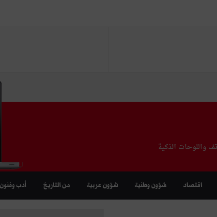
تف واللوحات الذكية
اقتصاد
شؤون وطنية
شؤون عربية
من التاريخ
أدب وفنون