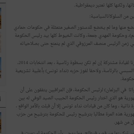
ها، ولكنها كلها تعتبر ديمقراطية.
ن من السلوكاتالسياسية:
خضع منها وما لم يخضع للدستور الصغير متمثلة في حكومات حمادي
م)، وحكومة المهدي جمعة، وكانت الخيوط كلها بيد رئيس الحكومة
 في زمن الرئيس منصف المرزوقي الذي لم يتمتع حتى بصلاحياته
وثانيهما الحكومات الثلاث التي خضعت من وجهة نظرنا لقيادة مشتركة إن لم تكن بسطوة رئاسية ، بعد انتخابات 2014،
السبسي بالرئاسة، ولاحقا لفوز حزبه (نداء تونس) بأغلبية تشريعية
حكومة.
تا في البرلمان) لرئيس الحكومة، فإن المراقبين يتفقون على أن
هورية هو الذي اختار رئيس الحكومة الحبيب الصيد الوفي له بين
ا
تية ، وما كان من قيادات نداء تونس إلا أن قبلت بالأمر الواقع ،
هورية هذه المرة مطالبا بترشيح رئيس للحكومة بترشيح من حزب
قل من شهر.
عن تركيبتها من قصر قرطاج، مما يوحي بأن الحكومة استمرت في