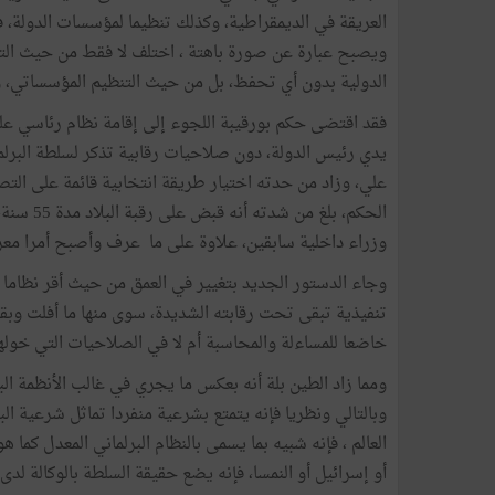
ويصبح عبارة عن صورة باهتة ، اختلف لا فقط من حيث التش
الدولية بدون أي تحفظ، بل من حيث التنظيم المؤسساتي، 
فقد اقتضى حكم بورقيبة اللجوء إلى إقامة نظام رئاسي على 
يدي رئيس الدولة، دون صلاحيات رقابية تذكر لسلطة البرل
علي، وزاد من حدته اختيار طريقة انتخابية قائمة على الت
الحكم، بل
وزراء داخلية سابقين، علاوة على ما عرف وأصبح أمرا معر
وجاء الدستور الجديد بتغيير في العمق من حيث أقر نظاما 
تنفيذية تبقى تحت رقابته الشديدة، سوى منها ما أفلت وبقي
خاضعا للمساءلة والمحاسبة أم لا في الصلاحيات التي خولها
ومما زاد الطين بلة أنه بعكس ما يجري في غالب الأنظمة الب
وبالتالي ونظريا فإنه يتمتع بشرعية منفردا تماثل شرعية الب
العالم ، فإنه شبيه بما يسمى بالنظام البرلماني المعدل كما هو 
أو إسرائيل أو النمسا، فإنه يضع حقيقة السلطة بالوكالة لد