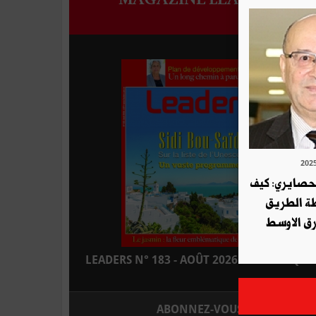
لحصايري: كيف
طة الطريق
ق الاوسط
LEADERS N° 183 - AOÛT 2026 : EN KIOSQUE
ABONNEZ-VOUS