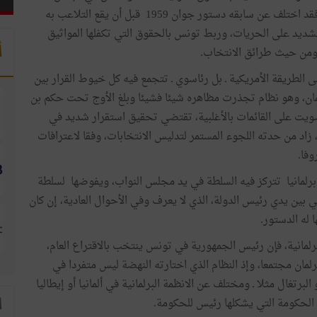
العريقة في الديمقراطية، وكذلك تنظيما لمؤسسات الدولة، فقد اختلف عن سابقه دستور جوان 1959 قبل أن يقع التلاعب به
ديد على الحريات، وربط تونس بالحقوق التي تكفلها المواثيق
أ
ومن حيث طرائق الانتخاب.
الطريقة الأمريكية ـ بل رئاسوي ـ تتجمع فيه كل خيوط القرار بين
مان، وهو نظام تجذرت مظاهره شيئا فشيئا وبلغ الأوج تحت حكم بن
صويت على القائمات بالأغلبية، تقتضي تحقيق استقرار شديد في
غ من شدته أنه قبض على رقبة البلاد مدة 55 سنة، زاد من حدته اللجوء المستمر لتدليس الانتخابات، وفقا لاعترافات
وفا.
برلمانيا تتركز فيه السلطة في يد مجلس النواب، ويفوضها لسلطة
 بين يدي رئيس الدولة، الذي لا يعرف وفي الأحوال العادية، إن كان
 له الدستور.
رلمانية، فإن رئيس الجمهورية في تونس ينتخب بالاقتراع العام،
رلمان مجتمعا، وإذ النظام الذي اختارته النهضة ليس متفردا في
البرتغال مثلا ـ ومختلف عن الانظمة البرلمانية في ألمانيا أو إيطاليا
ى الحكومة التي يشكلها رئيس للحكومة.
ا