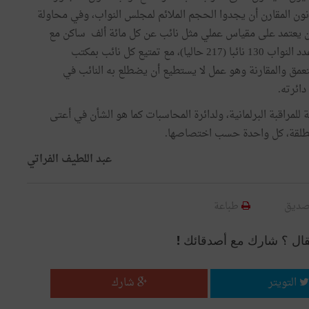
نون المقارن أن يجدوا الحجم الملائم لمجلس النواب، وفي محاولة
 أن يعتمد على مقياس عملي مثل نائب عن كل مائة ألف ساكن مع
إضافة نائب عن كل عدد يزيد عن 50 ألفا بحيث لا يتجاوز عدد النواب 130 نائبا (217 حاليا)، مع تمتيع كل نائب بمكتب
عمق والمقارنة وهو عمل لا يستطيع أن يضطلع به النائب في
ائرته.
للمراقبة البرلمانية، ولدائرة المحاسبات كما هو الشأن في أعتى
المطلقة، كل واحدة حسب اختصاصها.
عبد اللطيف الفراتي
صديق
طباعة
قال ؟ شارك مع أصدقائك !
التويتر
شارك