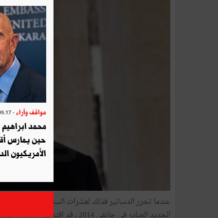
مواقف وآراء
- 2025.09.17
محمد ابراهيم 
حين يمارس أق
الأمريكيون الد
عندما تحرر الدساتير فذلك لعشرات السنين، فليس من المنطق
الجديد الصادر في جانفي 2014 ، قد ا