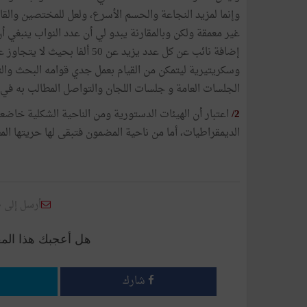
وإنما لمزيد النجاعة والحسم الأسرع، ولعل للمختصين والقا
غير معمقة ولكن وبالمقارنة يبدو لي أن عدد النواب ينبغي
وسكريتيرية ليتمكن من القيام بعمل جدي قوامه البحث والت
الجلسات العامة و جلسات اللجان والتواصل المطالب به في د
2/
اعتبار أن الهيئات الدستورية ومن الناحية الشكلية خاضعة 
الديمقراطيات، أما من ناحية المضمون فتبقى لها حريتها 
أرسل إلى 
هل أعجبك هذا الم
شارك