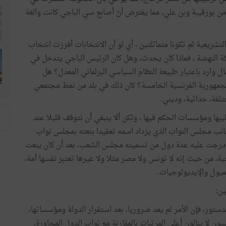
من بورقيبة وبن علي، مما يفترض أنّ أصابع سي الباجي كانت والغة
التشريعية لم تكونا متماثلتين ، أي لو أن الانتخابات أفرزت انتخاب
ة النهضة ، فماذا كان يحدث، وهل كان الرئيس الباجي يتدخل في
ل وارد باعتبار طبيعة النظام السياسي البرلماني المعدل؟ هل
هورية الفرنسية الخامسة؟ كان ذلك في بلد من نمط مجتمعي
لفة، حداثية، وديني.
ها ومؤسسات الحكم فيها ، ولكن ألا ينبغي أن نتوقف قليلا عند
انب مجلس النواب الذي يزداد اسمه تعقيدا بنعته بمجلس نواب
ا درجت عليه عدة دول من تسميته مجلس الشعب، بعد أن كان ينعت
، من حيث إنه لا تونس ولا مصر مثلا ولا غيرها تعتبر نفسها أمة،
يول والإيديولوجيات.
ين:
ستور، فإن الأمر لم يعد ضروريا، بعد استقرار الدولة ومؤسساتها،
ن لا ينالون أعلى المرتبات بالمقارنة مع نواب الدول المجاورة،