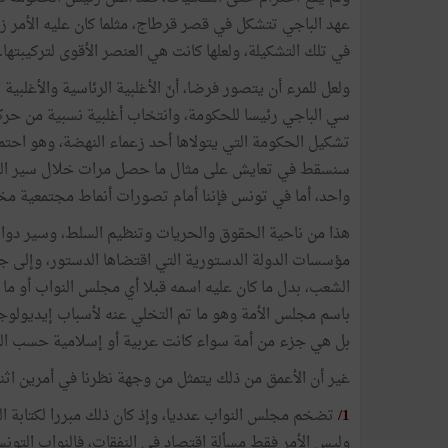
عهد الباجي تتشكل في قصر قرطاج، مثلما كان عليه الأمر ز
في تلك التشكيلة، ولعلها كانت هي العنصر الأقوى لتركيبتها.
ولعل للمرء أن يتصور فرضا، أنّ الأغلبية الرئاسية والأغلبية 
سي الباجي رئيسا للحكومة، وانتخاب أغلبية نسبية من حرك
تشكيل الحكومة التي يتولاها أحد زعماء النهضة، وهو احتما
سنسقط في تعايش على مثال ما حصل مرات خلال سير الجم
واحد، أما في تونس فإننا أمام تصورات أنماط مجتمعية مخت
هذا من ناحية الحقوق والحريات وتنظيم السلط، وسير دواليب
مؤسسات الدولة الدستورية التي اقتضاها الدستور، وإلى ج
الشعب، بدل ما كان عليه اسمه قبلا أي مجلس النواب أو م
باسم مجلس الأمة وهو ما تم التخلي عنه لأسباب إيديولوجية
بل هي جزء من أمة سواء كانت عربية أو إسلامية حسب الم
غير أن الأعمق من ذلك يتمثل من وجهة نظرنا في أمرين اثن
1/
تضخم مجلس النواب عدديا، وإذ كان ذلك مبررا لكتابة الد
وليس الأمر فقط مسألة اقتصاد في النفقات، فالنواب التونسيو