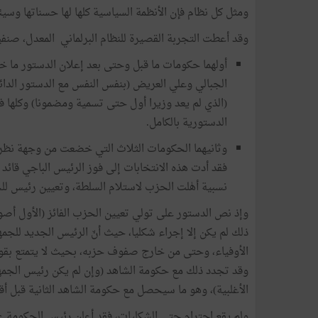
ومثل كل نظام فإن الأنظمة السياسية كلها لها حسناتها وسيئات
وقد أعطت التجربة القصيرة للنظام البرلماني المعدل، صنفي
أولهما حكومات ما قبل وحتى بعد إعلان الدستور ما 
الجبالي وعلي العريض (بنفس النفس مع الدستور الدائ
(الذي لم يعد وزيرا أول حتى تسمية ومضمونا) وكلها
الدستورية بالكامل.
فقد أدت هذه الانتخابات إلى فوز الرئيس الباجي قائد 
نسبية أهٰلت الحزب لاستلام السلطة، وتعيين رئيس لل
وإذ نص الدستور على تولي تعيين الحزب الفائز (الأول أصوا
ذلك لم يكن إلا إجراء شكليا، حيث أنّ الرئيس الجديد للجم
الأوفياء، وحتى من خارج صفوف حزبه، بحيث لا يتمتع بقوة ذا
وقد تجدد ذلك مع حكومة الشاهد (وإن لم يكن رئيس الجم
الأغلبية)، وهو ما سيحصل مع حكومة الشاهد الثانية قبل أ
ولم يقع احترام حتى الشكليات، فقد أعلن رئيس الحكومة 