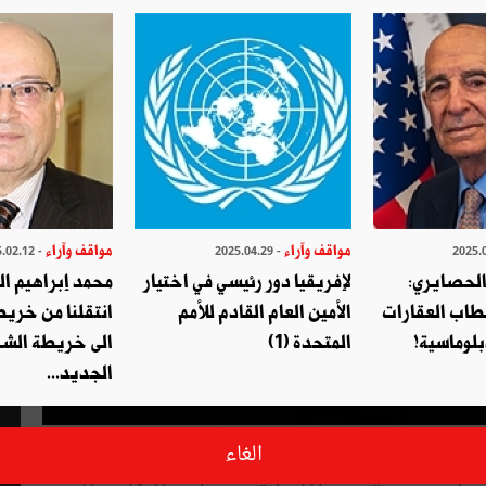
مواقف وآراء
مواقف وآراء
- 2025.02.12
- 2025.04.29
الحصايري:
لإفريقيا دور رئيسي في اختيار
محمد إبراهيم ا
طاب العقارات
الأمين العام القادم للأمم
انتقلنا من خري
بلوماسية!
المتحدة (1)
الى خريطة الشر
الجديد...
 أن يتم تعديلها كل سنوات قليلة ، وإذ كان الدستور التونسي
الغاء
قتضى تنظيما للحريات ، والتصاقا شديدا بالحقوق الكونية ، كما هو الشأن في البلدان