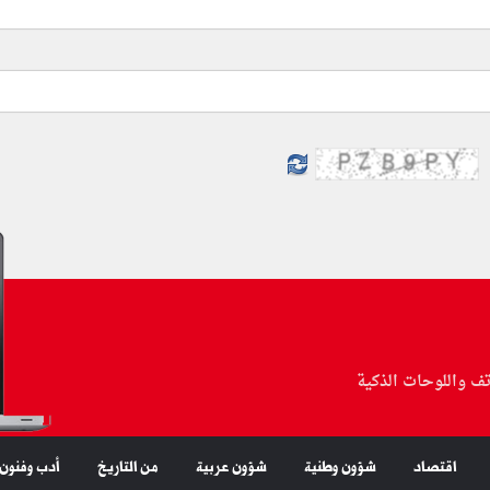
تف واللوحات الذكية
اقتصاد
شؤون وطنية
شؤون عربية
من التاريخ
أدب وفنون