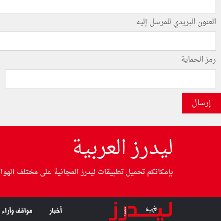
العنون البريدي للمرسل إليه
رمز الحماية
إرسال
ليدرز العربية
بإمكانكم تحميل تطبيقات ليدرز المجانية على مختلف الهوا
أخبار
مواقف وآراء