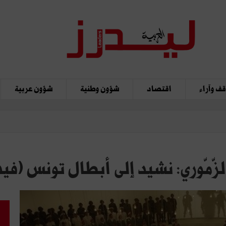
ف وآراء
اقتصاد
شؤون وطنية
شؤون عربية
الزّمّوري: نشيد إلى أبطال تونس (في