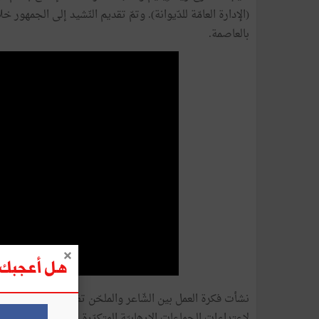
(
الإدارة
العامّة
للدّيوانة
).
وتمّ
تقديم
النّشيد
إلى
الجمهور
خل
بالعاصمة
.
هل أعجبك ه
نشأت
فكرة
العمل
بين
الشّاعر
والملحّن
تفاعلا
مع
الأحداث
ا
لاعتداءات
الجماعات
الإرهابيّة
المتكرّرة
التي
لا
يزال
خطرها