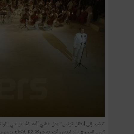
"
نشيد
إلى
أبطال
تونس
"
عمل
غنائيّ
ألّفه
الشّاعر
علي
اللوا
كليب
المخرج
زياد
لِيتيّم
وأنتجته
شركة
RZ
للإنتاج
بدعم
م