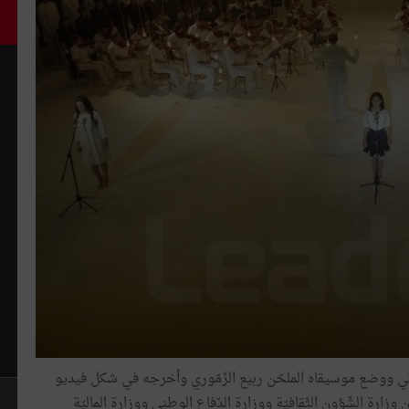
تي
ووضع
موسيقاه
الملحّن
ربيع
الزّمّوري
وأخرجه
في
شكل
فيديو
ن
وزارة
الشّؤون
الثّقافيّة
ووزارة
الدّفاع
الوطني
ووزارة
الماليّة