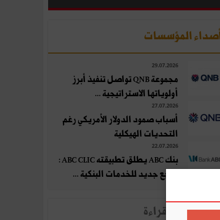
صداء المؤسسات
29.07.2026
مجموعة QNB تواصل تنفيذ أبرز
أولوياتها الاستراتيجية ...
27.07.2026
أسباب صمود الدولار الأمريكي رغم
التحديات الهيكلية
22.07.2026
بنك ABC يطلق تطبيقته ABC CLIC :
مرجع جديد للخدمات البنكية ...
لأخبار الأكثر قراءة