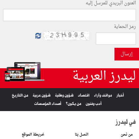
العنون البريدي للمرسل إليه
رمز الحماية
إرسال
ليدرز العربية
أخبار
مواقف وآراء
اقتصاد
شؤون وطنية
شؤون عربية
من التاريخ
أدب وفنون
من يكون؟
أصداء المؤسسات
في ليدرز
من نحن
اتصل بنا
خريطة الموقع