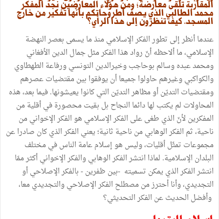
المقاربة تلقى معارضة؛ ومن هؤلاء المعارضين نجد المفكر
محمد الطالبي الذي يصف أطروحاتكم بأنّها تفكير من خارج
المسجد. كيف تنظرون إلى هذا الرأي؟
عندما أنظر إلى تطور الفكر الإسلامي منذ ما يسمى بعصر النهضة
الإسلامي، ما ألاحظه أنّ رواد هذا الفكر مثل جمال الدين الأفغاني
ومحمد عبده وسالم بوحاجب وخيرالدين التونسي ورفاعة الطهطاوي
والكواكبي وغيرهم حاولوا جميعا أن يوفقوا بين مقتضيات عصرهم
ومقتضيات التديّن أو مظاهر التديّن التي كانوا يعيشونها. فيما بعد، هذه
المحاولات لم يكتب لها دائما النجاح بل بقيت محصورة في أقلية من
المفكرين لأنّ الذي طغى على الفكر الإسلامي هو الفكر الإخواني من
ناحية، ثم الفكر الوهابي من ناحية ثانية؛ يعني الفكر الذي كان صادرا عن
مجموعات تمثّل أقليات، وليس هو إسلام عامة الناس في مختلف
البلدان الإسلامية. لماذا انتشر الفكر الوهابي والفكر الإخواني أكثر ممّا
انتشر الفكر الذي يمكن تسميته -بين ظفرين - بالفكر الإصلاحي أو
التجديدي، وأنا أحترز من مصطلح الفكر الإصلاحي والتجديدي معا،
وأفضل الحديث عن الفكر التحديثي؟