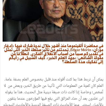
في محاضرة ألقيتموها منذ أشهر خلال ندوة شارك فيها «إدغار
موران» Edgar Morin، تحدثتم عن تأثير سلطة الخبر التي تمثّل
في تقديركم سببا من أسباب الانغلاق الفكري، انطلاقا من
مقولة الشافعي: «جهة العلم الخبر». كيف السبيل في رأيكم
إلى تفكيك هذه السلطة؟
يمكن أن نربط هذا بما كنت أقوله منذ قليل بخصوص العلم بصفة عامة.
العلم كان كميّة من المعلومات التي تأتينا عن طريق الخبر، وبعض من لا
تُمحّص؛ وخاصة إذا كانت ذات صبغة دينية مثل الحديث. هذا ما يقوله
ابن خلدون بعد أن حدّد المزالق التي يقع فيها المؤرخون عندما يثقون
بالأخبار. استثنى منها الأحاديث ذات الصبغة الدينية والأحاديث النبويةو