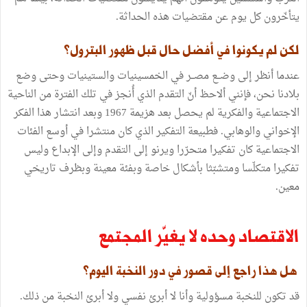
يتأخّرون كل يوم عن مقتضيات هذه الحداثة.
لكن لم يكونوا في أفضل حال قبل ظهور البترول؟
عندما أنظر إلى وضــع مصــر في الخمسينيات والستينيات وحتى وضع
بلادنا نحن، فإنني ألاحظ أنّ التقدم الذي أُنجز في تلك الفترة من الناحية
الاجتماعية والفكرية لم يحصل بعد هزيمة 1967 وبعد انتشار هذا الفكر
الإخواني والوهابي. فطبيعة التفكير الذي كان منتشرا في أوسع الفئات
الاجتماعية كان تفكيرا متحرّرا ويرنو إلى التقدم وإلى الإبداع وليس
تفكيرا متكلّسا ومتشبّثا بأشكال خاصة وبفئة معينة وبظرف تاريخي
معين.
الاقتصاد وحده لا يغيّر المجتمع
هل هذا راجع إلى قصور في دور النخبة اليوم؟
قد تكون للنخبة مسؤولية وأنا لا أبرئ نفسي ولا أبرئ النخبة من ذلك.