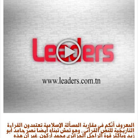
المعروف أنّكم في مقاربة المسألة الإسلامية تعتمدون القراءة
التاريخية للنص القرآني ، وهو تمشّ تبناه أيضا نصر حامد أبو
زيد وبأكثر قوة الراحل الجزائري محمد أركون. غير أنّ هذه