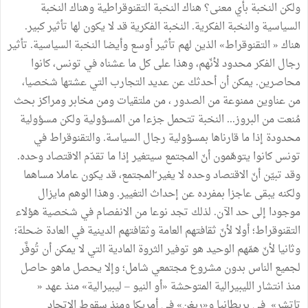
ولكن النخبة بأي معنى؟ هناك النخبة التقنوقراطية وهناك النخبة
السياسية والنخبة الفكرية. النخبة الفكرية قد لا يكون لها تأثير كبير.
هناك « التقنوقراط» الذين لهم تأثير أوسع وأيضا النخبة السياسية. تأثير
رجال الفكر محدود لأنّهم، وهذا على كل ما عشناه في تونس، كانوا
محاصرين. يمكن أن أحدثك عن عديد التجارب التي عشتها شخصيا،
من عناوين ممنوعة من الصدور ، من ملتقيات ومن مخابر ومراكز بحث
مُنعت من البروز... النخبة تتحمل جزءا من المسؤولية ولكن مسؤولية
محدودة إذا ما قارناها بمسؤولية رجال السياسة. والتقنوقراط في
تونس كانوا يتوهّمون أنّ المجتمع سيتغير إذا ما تقدّم الاقتصاد وحده.
وقد تبيّن أنّ الاقتصاد وحده لا يغير ّالمجتمع، قد يكون عاملا مساهما
ولكنه يبقى عاجزا بمفرده عن إحداث التغيير. وهذا الوهم مايزال
موجودا إلى حد الآن. لذلك تجد نوعا من الانفصام في شخصية هؤلاء
التقنوقراط؛ أولا لأنّ ثقافتهم العامة وثقافتهم الدينية في العادة ضحلة؛
وثانيا لأنّ همّهم الوحيد هو توفير الثروة المادية التي لا يمكن أن تُوفَّر
لجميع الناس بدون مشروع مجتمعي شامل؛ وإلا يحصل ماهو حاصل
منذ انتشار الليبيرالية المتوحشة «أو النيو – ليبيرالية» منذ عهد «
تاتشر» في بريطانيا و«ريغن» في أمريكا ومنذ سقوط الاتحاد