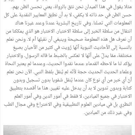
مثلا يقول في هذا الميدان نحن نثق بالرواة، يعني نحسن الظن بهم.
حسن الظن في حد ذاته لا يكفي، لا بد أن نطبّق المعايير النقدية على كل
المعلومات التي تصلنا. وفي تاريخ البشرية عندنا وعند غيرنا هناك
انتقال من سلطة الخبر إلى سلطة الاختبار. الاختبار هو الذي يمككنا من
أن نعرف هل هذه المعلومة صحيحة وينبغي أن نقبلها أم لا. ونحن نعلم
بالنسبة إلى الأحاديث النبوية أنّها رُويت في كثير من الأحيان بصيغ
مختلفة، ممّا يدلّ على أنّها لا تعكس بالضبط ما قاله الرسول. والاختبار
يؤكد لنا ما لاحظه القدماء عندما نقدوا الحديث، وعندما لم يعتبر النحاة
وعلماء الحديث الحديث حجة لأنّه لم يُنقل بلفظ النبي. الآن نحن نعلم
أنّ أي خبر من أي نوع كان عندما يُنقل شفويا بدون تسجيل وبدون
كتابة وبدون تدوين لا بد أن يدخل عليه تغيير. هذا ما أقصده بتطبيق
الاختبار في جميع الميادين، لا فقط في أمور الدين وفي أمور العلم
النظري بل في ميادين العلوم التطبيقية وفي الاختراع وفي مجال الطب
وفي غير ذلك من الميادين.