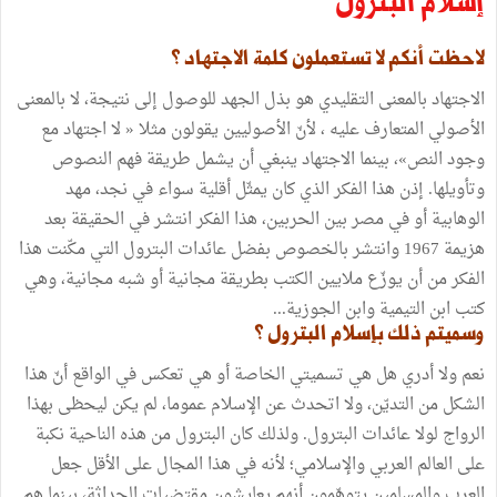
إسلام البترول
لاحظت أنكم لا تستعملون كلمة الاجتهاد ؟
الاجتهاد بالمعنى التقليدي هو بذل الجهد للوصول إلى نتيجة، لا بالمعنى
الأصولي المتعارف عليه ، لأنّ الأصوليين يقولون مثلا « لا اجتهاد مع
وجود النص»، بينما الاجتهاد ينبغي أن يشمل طريقة فهم النصوص
وتأويلها. إذن هذا الفكر الذي كان يمثّل أقلية سواء في نجد، مهد
الوهابية أو في مصر بين الحربين، هذا الفكر انتشر في الحقيقة بعد
هزيمة 1967 وانتشر بالخصوص بفضل عائدات البترول التي مكّنت هذا
الفكر من أن يوزّع ملايين الكتب بطريقة مجانية أو شبه مجانية، وهي
كتب ابن التيمية وابن الجوزية...
وسميتم ذلك بإسلام البترول ؟
نعم ولا أدري هل هي تسميتي الخاصة أو هي تعكس في الواقع أنّ هذا
الشكل من التديّن، ولا اتحدث عن الإسلام عموما، لم يكن ليحظى بهذا
الرواج لولا عائدات البترول. ولذلك كان البترول من هذه الناحية نكبة
على العالم العربي والإسلامي؛ لأنه في هذا المجال على الأقل جعل
العرب والمسلمين يتوهّمون أنهم يعايشون مقتضيات الحداثة، بينما هم