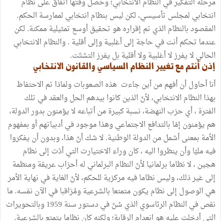
مرحلة التفكير في النظام الانتخابي؛ وحصل وقتها اتفاق على نظام
انتخابي لمجلس تأسيسي، لكن ليس بنظام انتخابي لممارسة الحكم.
المقصود بالنظام الذي تم إقراره هو تحقيق أوسع تمثيلية ممكنة. لكن
عندما تحكم أنت في حاجة إلى أغلبية وإلى أقلية . والنظام الانتخابي
الحالي لا يفرز لا أغلبية ولا أقلية بل يفرز التشتّت.
إذن أنتم مع تغيير النظام السياسي والقانون الانتخابي
أنا أحاول أن أفهم من أين جاءت هذه الصعوبات ولماذا تم الاحتفاظ
بهذا النظام الانتخابي، لأنّ الذين كانوا بيدهم الحل والعقد في تلك
الفترة ، أي حزب النهضة، نسبة كبيرة من أتباعه لا يؤمنون بدور الدولة،
هم يؤمنون إمّا بالتدافع الاجتماعي وهذا موجود في أدبياتهم أو بمفهوم
الأمة بمعنى أشمل من الدولة الوطنية. لا شك أنّ هذا، وبدون أن يفكروا
فيه مليّا وأن ينظروا اليه ، كان وراء الاختيارت التي أدّت إلى نظام
هجين ، لا نظاما برلمانيا لأنّ النظام البرلماني له أحزاب عريقة ومنظمة
إلى غير ذلك، وليس نظاما فيه مركزية للحكم، لأنّ الغاية في نهاية الأمر
هي الوصول إلى نظام يكون متمتعا بالشرعية ومُرٓاقبا في الآن نفسه. ما
نقص في النظام الرئاسوي الذي سُنّ في دستور سنة 1959 وبالتحويرات
التي أدخلت عليه هو انعدام الرقابة؛ ولكنه كان نظاما يتمتع بالشرعية.