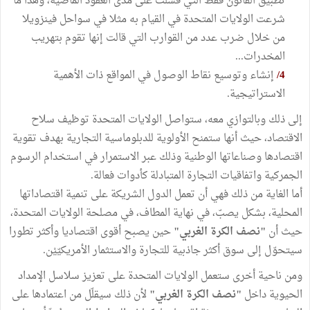
تطبيق القانون فقط التي فشلت على مدى العقود الماضية، وهذا ما
شرعت الولايات المتحدة في القيام به مثلا في سواحل فينزويلا
من خلال ضرب عدد من القوارب التي قالت إنها تقوم بتهريب
المخدرات...
4/
إنشاء وتوسيع نقاط الوصول في المواقع ذات الأهمية
الاستراتيجية.
إلى ذلك وبالتوازي معه، ستواصل الولايات المتحدة توظيف سلاح
الاقتصاد، حيث أنها ستمنح الأولوية للدبلوماسية التجارية بهدف تقوية
اقتصادها وصناعاتها الوطنية وذلك عبر الاستمرار في استخدام الرسوم
الجمركية واتفاقيات التجارة المتبادلة كأدوات فعالة.
أما الغاية من ذلك فهي أن تعمل الدول الشريكة على تنمية اقتصاداتها
المحلية، بشكل يصبّ، في نهاية المطاف، في مصلحة الولايات المتحدة،
حيث أن
"نصف الكرة الغربي"
حين يصبح أقوى اقتصاديا وأكثر تطورا
سيتحوّل إلى سوق أكثر جاذبية للتجارة والاستثمار الأمريكيّيْن.
ومن ناحية أخرى ستعمل الولايات المتحدة على تعزيز سلاسل الإمداد
الحيوية داخل
"نصف الكرة الغربي"
لأن ذلك سيقلّل من اعتمادها على