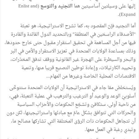
إليها على وسيلتين أساسيتين هما
التجنيد والتوسع
(Enlist and
Expand).
أما التجنيد فإنّ المقصود به، كما تشرح الاستراتيجية، هو تعبئة
"الأصدقاء الراسخين في المنطقة" وبالتحديد الدول القائدة والقادرة
فيها من أجل المساهمة في تحقيق استقرار مقبول حتى خارج حدودها،
وذلك بمساعدة الولايات المتحدة في تعزيز الاستقرار والأمن في البر
والبحر والسيطرة على الهجرة غير القانونية ووقف تدفق المخدّرات،
وتحييد الكارتيلات، وإعادة توطين التصنيع قريبا منها، وتنمية
الاقتصادات المحلية الخاصة وغيرها من المهام...
ويُستخلصُ ممّا جاء في الاستراتيجية أن الولايات المتحدة ستتوخَّى
أسلوبيْ الوعد والوعيد أو الترغيب والترهيب في عملية التعبئة، فهي،
من ناحية أولى، ستكافئ وتشجّع الحكومات والأحزاب السياسية
والحركات التي تتوافق بشكل عامّ مع مبادئها واستراتيجيتها، لكن دون
أن تتجاهل الحكومات ذات الرؤى المختلفة التي تشاركها مصالح ما،
وتبدي رغبة في العمل معها.