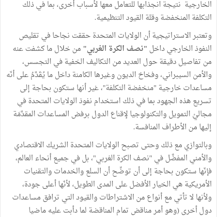
الخارجية نتيجة انجذابها للتعامل معها لأسباب أخرى، بما في ذلك
التكلفة المنخفضة وقلة القيود التنظيمية.
وتعتبر الاستراتيجية أن الولايات المتحدة حققت نجاحا في تقليص
النفوذ الخارجي داخل
"نصف الكرة الغربي"
من خلال ما كشفت عنه
من تفاصيل دقيقة حول العديد من التكاليف الخفية في التجسس،
والأمن السيبراني، وفخاخ الديون وغيرها الكامنة داخل ما يُقَدَّمُ على أنّه
مساعدات خارجية "منخفضة التكلفة"، غير أنها ستكون بحاجة إلى
تسريع هذه الجهود بما في ذلك استخدام نفوذ الولايات المتحدة في
مجاليْ التمويل والتكنولوجيا لإقناع الدول برفض المساعدات المقدَّمَة
إليها من الأطراف المنافسة.
وبالتوازي مع ذلك وحتى تصبح الولايات المتحدة الشريك الاقتصادي
والأمني المفضَّل في "نصف الكرة الغربي"، بل في جميع أنحاء العالم،
فإنّها ستكون بحاجة إلى أن توضِّح أن السلع والخدمات والتقنيات
الأمريكية هي الخيار الأفضل على المدى الطويل، لأنّها أعلى جودة،
ولأنها لا تأتي مع أنواع من الاشتراطات والقيود التي ترافق مساعدات
دول أخرى (وهو أمر مناقض تمام المناقضة لما دأبت عليه ماضيا