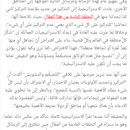
وفي تمهيدٍ عامٍّ لهذه الرّسالة وللرسائل التّالية الموجَّهَة إلى المناطق
الأخرى، عادت الاستراتيجية إلى التذكير من جديد بقاعدة التركيز التي
كنا تحدثنا عنها في
الحلقة الثانية من هذا المقال
، حيث تلاحظ أنّها،
تحاشيا "للتركيز على كل شيء الذي يعني عدم التركيز على أي شيء"،
وخلافا لما جرت عليه العادة في إعداد الاستراتيجيات المماثلة لن "تذكُرَ
كلَّ منطقة في العالم وكلَّ قضية، بناء على افتراض أنَّ تجاهل أيّ منها
يُعَدُّ ثغرة أو تجاهلا متعمَّدًا"، فهذا الافتراض، كما ترى وكما تقول، يؤدّى
إلى أن "تصبح مثل هذه الوثائق متضخِّمَةً ومشوَّشَةً وهو النقيض تماما
لما يجب أن تكون عليه الاستراتيجية".
غير أنّها عند تبرير حرصها على تلافي "التّضخُّم والتشويش" أكدت أن
"التركيز وتحديد الأولويات يعنيان الاختيار، أي الاعتراف بأن ليس كلُّ
شيء يملك الأهمية نفسها بالنسبة للجميع"، وبالنظر إلى ما تنطوي عليه
هذه المقولة من إيحاءات، فإنَّها تداركت قائلة: "وليس المقصودُ بذلك
الادعاء بأنّ هناك شعوبا أو مناطق أو دولا عديمة الأهمية بطبيعتها".
والحقيقة أنّنا عندما نقرأ الاستراتيجية كاملة، نتأكّد من عكس ذلك تماما،
وهو ما سنراه في الحلقات القادمة من المقال حين نتطرق إلى الرسائل