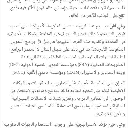
عموما بوضوح بين العيش إما في عالم تقوده هي وهو عالم من الدول
ذات السيادة والاقتصادات الحرة، وإما في عالم مُوَازٍ تتأثر فيه بقوى
تقع على الجانب الآخر من العالم.
وفي أفق تجسيم هذا التوجّه ستعمل الحكومة الأمريكية على تحديد
فرص الاستحواذ والاستثمار الاستراتيجية المتاحة للشركات الأمريكية
في المنطقة وتقديم هذه الفرص لتقييمها من قبل كل برامج التمويل
الحكومية الأمريكية بما في ذلك على سبيل المثال لا الحصر البرامج
التابعة لوزارات الخارجية، والحرب، والطاقة، إضافة الى هيئة
المشروعات الصغيرة (SBA) ومؤسسة التمويل للتنمية الدولية (DFC)
وبنك التصدير والاستيراد (EXIM) ومؤسسة تحدي الألفية (MCC).
ثم إنّ على الحكومة الأمريكية أن تتعاون مع الحكومات والشركات
الإقليمية لبناء بنى تحتية للطاقة قابلة للتوسع ومرنة، والاستثمار في
الوصول إلى المعادن الحرجة، وتعزيز شبكات الاتصالات السيبرانية
الحالية والمستقبلية بما يضمن الاستفادة الكاملة من تقنيات التشفير
والأمن الامريكية.
وفي حين تؤكد الاستراتيجية على وجوب "استخدام الجهات الحكومية