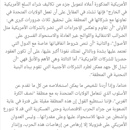
الأمريكية المذكورة أعلاه لتمويل جزء من تكاليف شراء السلع الأمريكية
في الخارج" فإنها تشدّد في المقابل على أن تعمل الولايات المتحدة في
تعاونها مع شركائها في المنطقة على تحقيق ثلاث ضرورات كبرى هي:
الأولى "أن تقاوم وتعكس الإجراءات التي تضر بالشركات الأمريكية مثل
الضرائب الانتقائية واللوائح غير العادلة والاستحواذ القسري على
الأصول"، والثانية "أن تنص شروط اتفاقياتها خاصة مع الدول التي
تعتمد عليها بشدة وبالتالي تمتلك نفوذا أكبر عليها، على أن تكون العقود
حصريا للشركات الأمريكية"، أما الثالثة وهي الأهم والأدقّ فهي "أن
تبذل كل جهد ممكن لطرد الشركات الأجنبية التي تقوم ببناء البنية
التحتية في المنطقة".
ختاما، وإذا أردنا تلخيص ما يمكن استخلاصه من كل ما تقدم عن
الأسلوب الذي تتعامل الولايات المتحدة به مع منطقة "نصف الكرة
الغربي"، فإننا نستطيع القول إن هذه المنطقة مقبلة على فترة في غاية
الصعوبة من جراء الحرب الاقتصادية وحتى العسكرية التي قد لا تتورع
واشنطن عن شنها للاستحواذ عليها وعلى مقدراتها... وليس العدوان
الأمريكي على فنزويلا إلا إرهاص من إرهاصات هذه الحرب، وإنذار