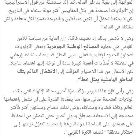
الموجَّهة إلى بقية مناطق العالم، كما إنّنا نستشفُّهُ من قول الاستراتيجية
إن "الولايات المتحدة هي بكل المقاييس أكثر دولة سخاء في التاريخ،
لكن لا يمكننا تحمّلُ أن نكون متيقّظين وبالدرجة نفسها لكل منطقة ولكل
مشكلة في العالم".
وهي لا تكتفي بذلك إذ تضيف قائلة: "إن الغاية من سياسة للأمن
القومي هي حماية
المصالح الوطنية الجوهرية
وبعض الأولويات
تتجاوز الحدود الإقليمية فعلى سبيل المثال قد يتطلب نشاط إرهابي
في منطقة لا تُعَدُّ ذات أهمية كبيرة عادة أن نوجِّهَ إليها اهتماما عاجلا.
لكن الانتقال من هذا الاحتياج المؤقَّت إلى
الانشغال الدائم بتلك
المناطق الهامشية يمثل خطأ"
.
وفي رأيي فإنّ هذا التبرير يؤكّد، مرَّة أخرى، حالة الإنهاك التي باتت
الولايات المتحدة تعاني منها، مما يفقدها القدرة على أن تشمل باهتمامها
العالم وكافة قضاياه ومشاكله، وهي لذلك تحتاج وستكون أكثر فأكثر
محتاجة إلى الاستعانة بمناطقَ ودولٍ أخرى حتى تتمكن من الحفاظ
على هيمنتها على الساحة الدولية، وهنا بالتحديد تتنزّل نزعتها إلى
احتكار منطقة "نصف الكرة الغربي"
.