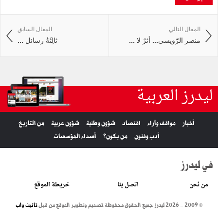
المقال التالي
المقال السابق
منصر الرّويسي… أثرٌ لا ...
ثالِثَةُ رسائل ...
ليدرز العربية
أخبار
مواقف وآراء
اقتصاد
شؤون وطنية
شؤون عربية
من التاريخ
أدب وفنون
من يكون؟
أصداء المؤسسات
في ليدرز
من نحن
اتصل بنا
خريطة الموقع
© 2009 - 2026 ليدرز جميع الحقوق محفوظة.
تصميم وتطوير الموقع من قبل
تانيت واب