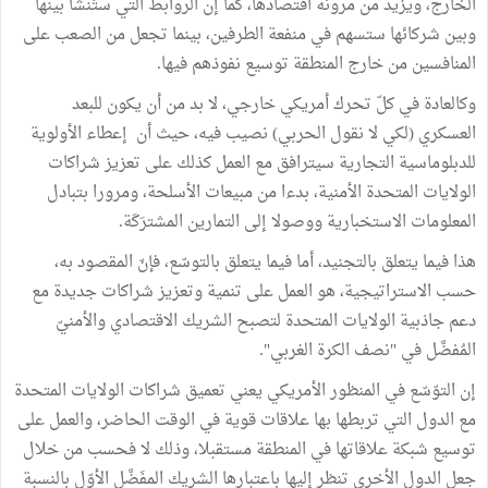
الخارج، ويزيد من مرونة اقتصادها، كما إن الروابط التي ستُنشَأ بينها
وبين شركائها ستسهم في منفعة الطرفين، بينما تجعل من الصعب على
المنافسين من خارج المنطقة توسيع نفوذهم فيها.
وكالعادة في كلّ تحرك أمريكي خارجي، لا بد من أن يكون للبعد
العسكري (لكي لا نقول الحربي) نصيب فيه، حيث أن إعطاء الأولوية
للدبلوماسية التجارية سيترافق مع العمل كذلك على تعزيز شراكات
الولايات المتحدة الأمنية، بدءا من مبيعات الأسلحة، ومرورا بتبادل
المعلومات الاستخبارية ووصولا إلى التمارين المشترَكَة.
هذا فيما يتعلق بالتجنيد، أما فيما يتعلق بالتوسّع، فإنّ المقصود به،
حسب الاستراتيجية، هو العمل على تنمية وتعزيز شراكات جديدة مع
دعم جاذبية الولايات المتحدة لتصبح الشريك الاقتصادي والأمنيّ
المُفضَّل في "نصف الكرة الغربي".
إن التوّسّع في المنظور الأمريكي يعني تعميق شراكات الولايات المتحدة
مع الدول التي تربطها بها علاقات قوية في الوقت الحاضر، والعمل على
توسيع شبكة علاقاتها في المنطقة مستقبلا، وذلك لا فحسب من خلال
جعل الدول الأخرى تنظر إليها باعتبارها الشريك المفَضَّل الأوّل بالنسبة