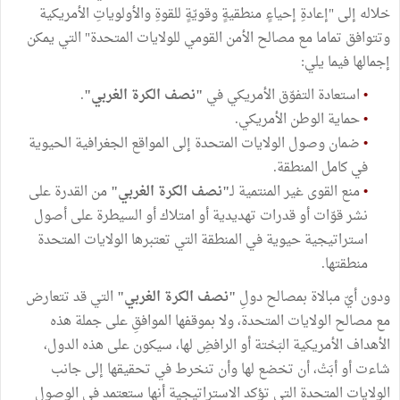
خلاله إلى "إعادةِ إحياءٍ منطقيةٍ وقويّةٍ للقوةِ والأولوياتِ الأمريكية
وتتوافق تماما مع مصالح الأمن القومي للولايات المتحدة" التي يمكن
إجمالها فيما يلي:
•
استعادة التفوّق الأمريكي في
"نصف الكرة الغربي"
.
•
حماية الوطن الأمريكي.
•
ضمان وصول الولايات المتحدة إلى المواقع الجغرافية الحيوية
في كامل المنطقة.
•
منع القوى غير المنتمية لـ
"نصف الكرة الغربي"
من القدرة على
نشر قوّات أو قدرات تهديدية أو امتلاك أو السيطرة على أصول
استراتيجية حيوية في المنطقة التي تعتبرها الولايات المتحدة
منطقتها.
ودون أيّ مبالاة بمصالح دولِ
"نصف الكرة الغربي"
التي قد تتعارض
مع مصالح الولايات المتحدة، ولا بموقفها الموافقِ على جملة هذه
الأهداف الأمريكية البَحْتة أو الرافضِ لها، سيكون على هذه الدول،
شاءت أو أبَتْ، أن تخضع لها وأن تنخرط في تحقيقها إلى جانب
الولايات المتحدة التي تؤكد الاستراتيجية أنها ستعتمد في الوصول