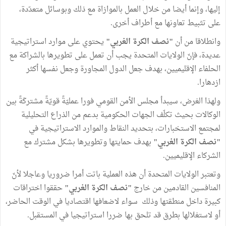
إليها، وإنما أيضا من خلال العمل بالموازاة مع ذلك وبوسائل متعدّدة،
على تثبيط تعاونها مع أطراف أخرى.
وانطلاقا من أن
"نصف الكرة الغربي"
يحتوي على موارد استراتيجية
عديدة، فإنّ الولايات المتحدة يجب أن تعمل على تطويرها بالشراكة مع
الحلفاء الإقليميين، بهدف جعل الدول المجاورة وجعل نفسها أكثر
ازدهارا.
ولهذا الغرض، سيبدأ مجلس الأمن القومي فورا عمليّةً قويّةً مشتركَةً بين
الوكالات بحيث تكلّف الجهات الحكومية بدعم من الذراع التحليلية
لمجتمع الاستخبارات، بتحديد النقاط والموارد الاستراتيجية في
"نصف الكرة الغربي"
بهدف حمايتها وتطويرها بشكل مشترك مع
الشركاء الإقليميين.
وتعتبر الولايات المتحدة أن هذه العملية باتت أمرا ضروريا وعاجلا لأنّ
المنافسين القادمين من خارج
"نصف الكرة الغربي"
حققوا اختراقات
كبيرة داخل منطقتها وذلك سواء لاضعافها اقتصاديا في الوقت الحاضر،
أو لاستغلالها بطرق قد تلحق بها ضررا استراتيجيا في المستقبل.