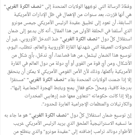
ومُفَادُ الرسالة التي توجّهها الولايات المتحدة إلى
"نصف الكرة الغربي"
هي أنها قرّرت، بعد سنوات من الإهمال في ظل الإدارات الأمريكية
السابقة، أن تعود إلى تطبيق عقيدة الرئيس الأمريكي جيمس مونرو
الذي أسلفنا في الحلقة الأولى من هذا المقال، أنه كان يدعو إلى ضمان
استقلال كلِّ دول
"نصف الكرة الغربي"
ضدّ التدخل الأوروبي، غير أن
التحولات العميقة التي شهدتها القارّة الأوروبية والعالم، تتطلب، اليوم،
توسيع هذا الضمان ليشمل، من هنا فصاعدا، أيّ تدخّل، بأيّ شكل من
الأشكال، ومن أيّ قوة من القوى أو أيّ دولة من دول العالم في القارة
الأمريكية بأكملها، وذلك لأنّ الأمن القومي الأمريكي لا يمكن أن يتحقق
إلا إذا ضمنت الولايات المتحدة بقاء
"نصف الكرة الغربي"
"مستقرّا
بدرجة كافية، ومحلَّ حكمٍ فعّالٍ يمنع ويثبّط الهجرة الجماعية إليها"،
وإلا إذا كانت حكوماته "تتعاون معها ضد إرهابيي المخدرات
والكارتيلات والمنظمات الإجرامية العابرة للحدود".
إنّ توسيع ضمان استقلال كلِّ دول
"نصف الكرة الغربي"
هو ما جاء به
ما تسمّيه الاستراتيجيةُ الملحق الذي يريد الرئيس الأمريكي غريب
الأطوار دونالد ترامب إضافته إلى "عقيدة مونرو" والذي يتطلع من