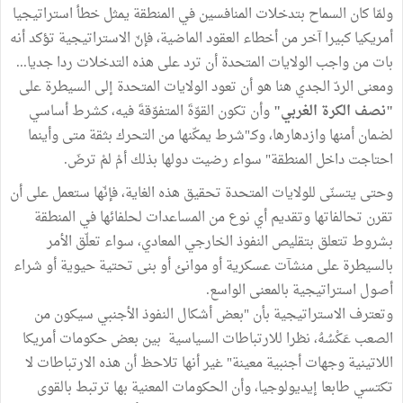
ولمّا كان السماح بتدخلات المنافسين في المنطقة يمثل خطأ استراتيجيا
أمريكيا كبيرا آخر من أخطاء العقود الماضية، فإنّ الاستراتيجية تؤكد أنه
بات من واجب الولايات المتحدة أن ترد على هذه التدخلات ردا جديا...
ومعنى الردّ الجدي هنا هو أن تعود الولايات المتحدة إلى السيطرة على
"نصف الكرة الغربي"
وأن تكون القوّةَ المتفوّقةَ فيه، كشرط أساسي
لضمان أمنها وازدهارها، وكـ"شرط يمكّنها من التحرك بثقة متى وأينما
احتاجت داخل المنطقة" سواء رضيت دولها بذلك أمْ لمْ ترضَ.
وحتى يتسنّى للولايات المتحدة تحقيق هذه الغاية، فإنّها ستعمل على أن
تقرن تحالفاتها وتقديم أي نوع من المساعدات لحلفائها في المنطقة
بشروط تتعلق بتقليص النفوذ الخارجي المعادي، سواء تعلّق الأمر
بالسيطرة على منشآت عسكرية أو موانئ أو بنى تحتية حيوية أو شراء
أصول استراتيجية بالمعنى الواسع.
وتعترف الاستراتيجية بأن "بعض أشكال النفوذ الأجنبي سيكون من
الصعب عَكْسُهُ، نظرا للارتباطات السياسية بين بعض حكومات أمريكا
اللاتينية وجهات أجنبية معينة" غير أنها تلاحظ أن هذه الارتباطات لا
تكتسي طابعا إيديولوجيا، وأن الحكومات المعنية بها ترتبط بالقوى