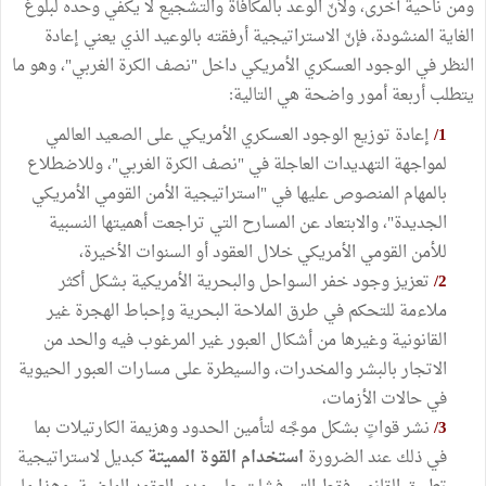
ومن ناحية أخرى، ولأنّ الوعد بالمكافأة والتشجيع لا يكفي وحده لبلوغ
الغاية المنشودة، فإنّ الاستراتيجية أرفقته بالوعيد الذي يعني إعادة
النظر في الوجود العسكري الأمريكي داخل "نصف الكرة الغربي"، وهو ما
يتطلب أربعة أمور واضحة هي التالية:
1/
إعادة توزيع الوجود العسكري الأمريكي على الصعيد العالمي
لمواجهة التهديدات العاجلة في "نصف الكرة الغربي"، وللاضطلاع
بالمهام المنصوص عليها في "استراتيجية الأمن القومي الأمريكي
الجديدة"، والابتعاد عن المسارح التي تراجعت أهميتها النسبية
للأمن القومي الأمريكي خلال العقود أو السنوات الأخيرة،
2/
تعزيز وجود خفر السواحل والبحرية الأمريكية بشكل أكثر
ملاءمة للتحكم في طرق الملاحة البحرية وإحباط الهجرة غير
القانونية وغيرها من أشكال العبور غير المرغوب فيه والحد من
الاتجار بالبشر والمخدرات، والسيطرة على مسارات العبور الحيوية
في حالات الأزمات،
3/
نشر قواتٍ بشكل موجَّه لتأمين الحدود وهزيمة الكارتيلات بما
في ذلك عند الضرورة
استخدام القوة المميتة
كبديل لاستراتيجية