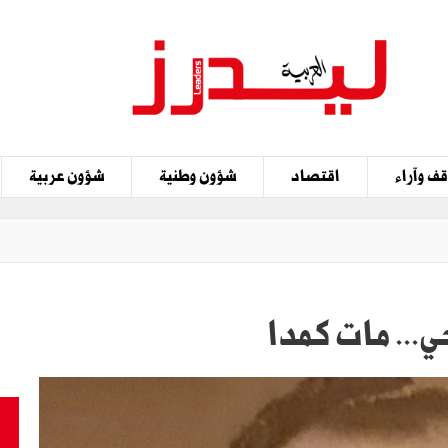
ف وآراء
اقتصاد
شؤون وطنية
شؤون عربية
ي... مات كمدا