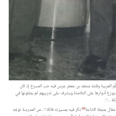
علّم العربية وقتئذ محمّد بن جعفر غرس فيه حب المسرح إذ كان
وزع أدوارها على التلامذة ويشرف على تدريبهم ثم يمثلونها في
 ...".
(2)
قال بمجلة الاذاعة
ذكّر فيه بمسيرته قائلا:".. من المدرسة توجّه