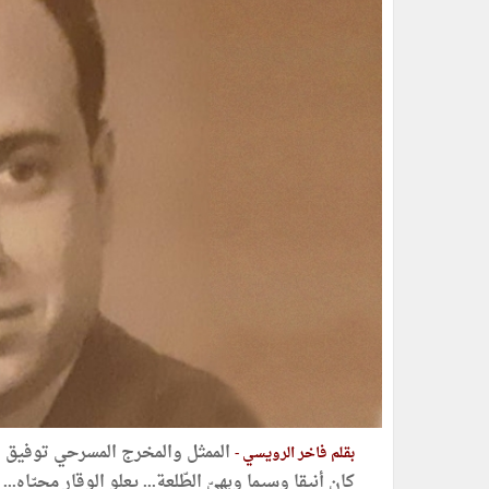
الممثل والمخرج المسرحي توفيق ال
بقلم فاخر الرويسي -
كان أنيقا وسيما وبهيّ الطّلعة... يعلو الوقار محيّاه..