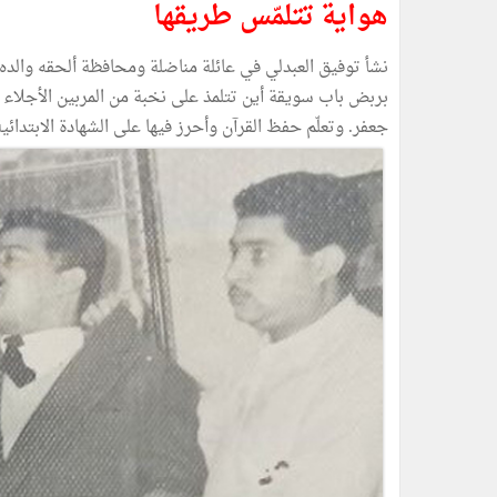
هواية تتلمّس طريقها
نشأ توفيق العبدلي في عائلة مناضلة ومحافظة ألحقه والده با
بربض باب سويقة أين تتلمذ على نخبة من المربين الأجلا
جعفر. وتعلّم حفظ القرآن وأحرز فيها على الشهادة الابتدائية