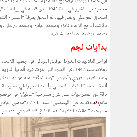
الى جامع الزيتونة ليتخرّج منه مدرّسا حسب رغبة والده وا
محمود بن عاشور في سنة 1945 الذي ق
اسحاق الموصلي وغنى فيها. ثم التحق بفرقة "المسرح الشعب
بالاشتراك مع الزهرة فائزة ومحمد الهادي ومحمد بن علي. و
بصفة عرضية بصناعة الشاشية.
بدايات نجم
زملائه سنة 1942 ـ في الفترة التي غزت فيها ألم
ألحقه جمعية الشباب التمثيلي وأسند له دورا في مسرحية "لي
هانم
. وكذلك في "اليتيمتين"
(3)
مسرحية " عائشة القادرة" لعبد الرزاق كرباكة وفي عدد من المسر