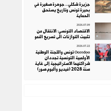
جزيرة شكلي... جوهرة صغيرة في
بحيرة تونس وتاريخ يستحق
الحماية
2026.07.09
الاقتصاد التونسي: الانتقال من
تثبيت التوازنات الى تسريع النمو
2026.07.22
Ooredoo تونس واللجنة الوطنية
الأولمبية التونسية تجددان
شراكتهما الاستراتيجية إلى غاية
سنة 2028 (فيديو وألبوم صور)