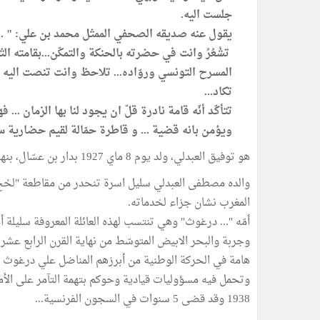
جلست اليه.
يقول عنه صديقه الصحفي الممثل محمد بن علي: " ... 
تشْعُرُ وانت في حضرته بالحنكة والتمكّن...بقامته الث
المسرح التونسي وروّاده... تلاحظ وانت تنصت اليه 
تكاد...
تتأكّد أنّه قامة نادرة قلّ ان يجود لنا بها الزمان ..
ويؤمن بانه قضية ... و قاطرة حمّالة لقيم حضارية س
هو توفيق العبدلي، ولد يوم 8 ماي 1927 بدار بن عسّال، بنهج سيدي خميس باب العسل.
والده مصطفى العبدلي سليل اسرة تنحدر من مقاطعة "لحْج" ا
المغرب نشان جزاء لخدماته.
أمّه "... درغوث" وهي تنتسب لهذه العائلة المعروفة سليلة أ
وجربة والبحر الابيض المتوسّط من نهاية القرن الرابع عش
1938 وقد قضى 5 سنوات في السجون الفرنسية...