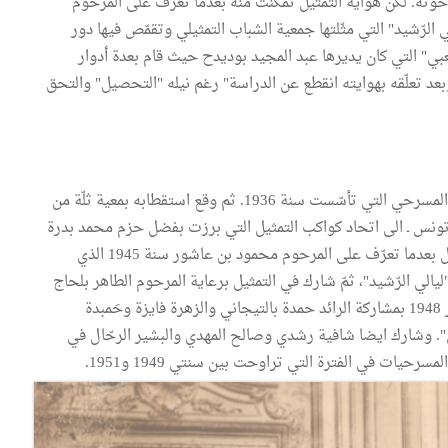
خوته. لكن هواية التمثيل تمكّنت منه بعدما تعرّف على المرحوم
دمه في رواية "ليالي الرّشيد" التي مثّلتها جمعية الشباب التمثيلي وتقمّص فيها دور
ي" التي كان يديرها عبد المجيد بوديدح حيث قام بعدة أدوار
بعد تعلّقه بهوايته انقطع عن الدراسة" رغم نيله "التحصيل" والتحق
أواخر الثلاثينات انخرط توفيق العبدلي في جمعية الاتحاد المسرحي التي تأسّست سنة 1936. ثم وقع استقطابه بمعية ثلّة من
انيا النازية تونس ـ الى اتحاد كواكب التمثيل التي برزت بفضل حزم محمد بدرة
وعبد العزيز العروي وآخرون. "وقد تمكّنت منه هواية التمثيل بعدما تعرّف على المرحوم محمود بن عاشور سنة 1945 الذي
الي الرّشيد"، ثمّ شارك في التمثيل برعاية المرحوم الطاهر بلحاج
باقة من المسرحيات على غرار مسرحية "عطيل" في نوفمبر 1948 بمشاركة الرائد حمدة بالتيجاني والزهرة فايزة وحَمبدة
 سنة 1948، و"موسى الهادي". وشارك ايضا شافية رشدي وصالح المهدي والبشير الرحّال في
حيات في الفترة التي تراوحت بين سنتي 1949 و1951.