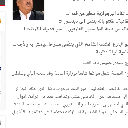
تكاد البرجوازية تنطق من فمه"...
أ
قافية...تقتنع بانه ينتمي الى دينصورات
بانه من طينة المؤسسين العارفين... ومن فصيلة انقرضت او
. فهو البارع المثقف الشامخ الذي يتنفّس مسرحا...يعيش به ولأجله...
امية نبيلة عظيمة.
ليمنيّة، شغل موظفا سّاميا بوزارة المالية وقد منحه الباي وسلطان
حد الفاتحين العثمانيين أمير البحر درغوث باشا، الذي حكم الجزائر
ر الى منتصف القرن الخامس عشر. وقد لعب عدد من افرادها ادوارا
هامة في الحركة الوطنية من أبرزهم المناضل علي درغوث الذي انضم إلى الحزب الحر الدستوري الجديد منذ انبعاثه سنة 1934
وتحمل فيه مسؤوليات قيادية وحوكم بتهمة التآمر على الأمن الداخلي للدولة الفرنسية لمشاركته بحماسة في مظاهرات 8 أفريل
ا