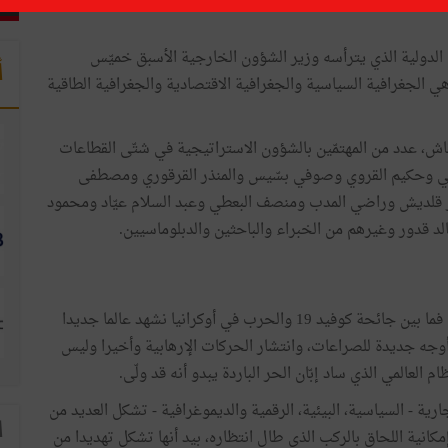
 الدولية الذي يترأسه وزير الشؤون الخارجية الأسبق خميّس
أ
ي الجغرافية السياسية والجغرافية الاقتصادية والجغرافية الطاقية
، عدد من المهتمّين بالشؤون الاستراتيجية في شتّى القطاعات
بي وحكيم القروي وصوفي بسّيس والمنذر القرقوري ومصطفى
ر قلديش وراضي المدب ومنصف البعطي وعبد السلام عيّاد ومحمود
 قدور وغيرهم من الخبراء والباحثين والدبلوماسيين.
تتطور تونس في سياق إقليمي ودولي يتسم بسرعة التغير. فما بين جائحة كوفيد 19 والحرب في أوكرانيا نشهد عالما جديدا
أوجه جديدة للصراعات، وانتشار الحركات الإرهابية وأخيرا وليس
م العالمي الذي ساد إبّان الحر الباردة يبدو أنه قد ولّى.
رية - السياسية، البيئية، الرقمية والديموغرافية - تشكل العديد من
ا
انية اللحاق بالركب الذي طال انتظاره، بيد أنها تشكل تهديدا من