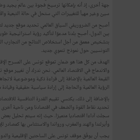
جهة أخرى، إذ أنه بإمكانها ترسيخ فجوة بين عالم يجيد و
سيئ وغير مهيأ للتغييرات التي ستحل في حالة التبعية والأ
أصبح من الضروريفي السياق العالمي تحديد موقع جديد لتو
بين الدول، أصبح بلدنا مدعوّا لتأكيد رؤية استراتيجية طوي
بتشخيص معمق من أجل استخلاص النتائج من التجارب الماض
التونسيين حول نموذج تنموي جديد.
الهدف من كل هذا هو ضمان تموقع تونس على المسرح الإقليمي
والاندماج في الاقتصاد العالمي. نحن ندرك أن تغيير موق
القيمة العالمية بالإضافة إلى قراءة ذكية وموضوعية لاتجاه
الرؤية العالمية والحاجة إلى إرادة سياسية حقيقية وقياد
بالإضافة إلى ذلك، يكتسي تقييم القدرة التنافسية للاقتصاد 
تحديد نقاط القوة والضعف في اقتصادنا ومن ناحية أخرى ي
سجلت آداءا اقتصاديا متميزا. حيث إنه سيتم تحليل بعض ا
وأيرلندا والهند والمغرب ورواندا والاستئناس بها كمصادر لل
يجب أن يوفّق موقف تونس على الساحتين الإقليمية والدولي