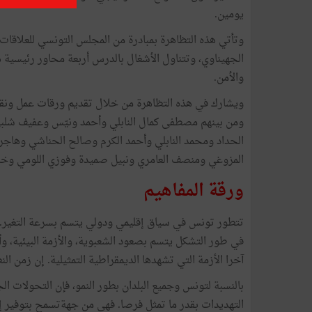
يومين.
وتأتي هذه التظاهرة بمبادرة من المجلس التونسي للعلاقات
الجهيناوي، وتتناول الأشغال بالدرس أربعة محاور رئيسية ه
والأمن.
ويشارك في هذه التظاهرة من خلال تقديم ورقات عمل ونقاش
ومن بينهم مصطفى كمال النابلي وأحمد ونيّس وعفيف شل
الحداد ومحمد النابلي وأحمد الكرم وصالح الحناشي وهاج
المزوغي ومنصف العامري ونبيل صميدة وفوزي اللومي وخالد
ورقة المفاهيم
في طور التشكل يتسم بصعود الشعبوية، والأزمة البيئية، و
آخرا الأزمة التي تشهدها الديمقراطية التمثيلية. إن زمن النظا
بالنسبة لتونس وجميع البلدان بطور النمو، فإن التحولات الجا
التهديدات بقدر ما تمثل فرصا. فهي من جهةتسمح بتوفير إمك