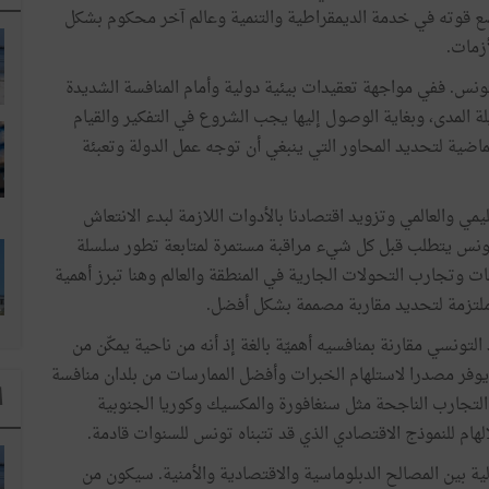
ضع قوته في خدمة الديمقراطية والتنمية وعالم آخر محكوم بشكل
زمات.
نس. ففي مواجهة تعقيدات بيئية دولية وأمام المنافسة الشديدة
لة المدى، وبغاية الوصول إليها يجب الشروع في التفكير والقيام
ية لتحديد المحاور التي ينبغي أن توجه عمل الدولة وتعبئة
 والعالمي وتزويد اقتصادنا بالأدوات اللازمة لبدء الانتعاش
ع تونس يتطلب قبل كل شيء مراقبة مستمرة لمتابعة تطور سلسلة
ات وتجارب التحولات الجارية في المنطقة والعالم وهنا تبرز أهمية
ة ملتزمة لتحديد مقاربة مصممة بشكل أفضل.
التونسي مقارنة بمنافسيه أهميّة بالغة إذ أنه من ناحية يمكّن من
وفر مصدرا لاستلهام الخبرات وأفضل الممارسات من بلدان منافسة
ا
لتجارب الناجحة مثل سنغافورة والمكسيك وكوريا الجنوبية
إلهام للنموذج الاقتصادي الذي قد تتبناه تونس للسنوات قادمة.
ة بين المصالح الدبلوماسية والاقتصادية والأمنية. سيكون من