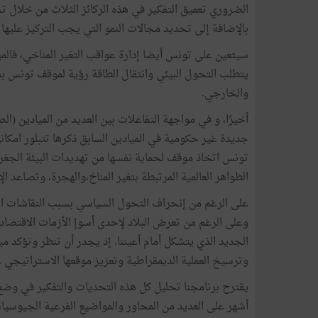
الضروري تعميق التفكير في هذه الركائز الثلاث من خلال تح
بالإضافة إلى تحديد مجالات النمو التي يجب التركيز عليها خ
سيتعين على تونس أيضا إدارة عواقب التغير المناخي، فالمي
يتطلب التحول البيئي وانتقال الطاقة رؤية لموقف تونس ب
والخارجي.
أخيرًا، و في مواجهة التفاعلات بين العديد من الميادين (ال
جديدة غير حكومية في الميادين السابق ذكرها تتبلور امكان
تونس اتخاذ موقف لحماية نفسها من تهديدات البيئة الجغرا
الظواهر العالمية المرتبطة بتغير المناخ،والهجرة، وتصاعد ال
على الرغم من إنحراف التحول السياسي بسبب النقاشات الأي
وعلى الرغم من تعرض البلاد لإحدى أسوإ الأزمات الاقتصادي
الجديد الذي يتشكل أمام أعيننا. إذ يجدر أن تنظر وتؤكد م
وترسيخ العملية الديمقراطية وتعزيز موقعها الاستراتيجي ع
يقترح برنامجنا تحليل كل هذه التحديات والتفكير في و