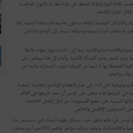
ديد نقاط القوة ونقاط الضعف في بلدنا مقارنة بالدول المنافسة
لال الفترة القادمة.
اه والأشكال الجديدة للطاقة ستكون حاسمة لاستدامة التنمية. كما
قدر ما تتطلب استراتيجية وحوكمة تستند إلى الوضع الداخلي
صحية،والاقتصادية،والأمنية، وما إلى ذلك) و بروز جهات فاعلة
ية بروز تصور جديد للمسألة الأمنية. وأمام كل هذا سيتعين على
فية المحيطة بها لا سيما من افريقيا جنوب الصحراء وايضا من
إرهاب والعنف.
ديولوجية التي أدت إلى عدم الاهتمام الواضح بالقاعدة الشعبية
ة في تاريخها فإنه يتعيّن على تونس أن تجد طريقها في العالم
يزاتها النسبية على جميع المستويات من أجل إنعاش الاقتصاد
لى المستويين الإقليمي والعالمي.
ضع تونس في عالم متغير حيث ستركز جهود البحث التي ستستمر عدة
أشهر على العديد من المحاور والمواضيع الفرعية الجيوسياسية والاقتصادية. وعليه، يتركب مؤتمر نوفمبر 2022 من أربع محاور