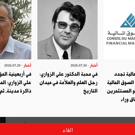
أخبار
أخبار
- 2026.07.29
- 2026.07.30
الية تجدد
في محبة الدكتور علي الزواري:
في أربعينية المؤ
السوق المالية
رجل العلم والعلاّمة في ميدان
علي الزواري: الم
و المستثمرين
التاريخ
ذاكرة مدينة، ثم
ق وراء
مد عليه تونس في عالم جديد سريع التغير: هذا هو محور أيام
الغاء
التفكير حول "التموقع الاستراتيجي لتونس" التي تنطلق أعمال دورتها الأولى يوم الأربعاء 16 نوفمبر 2022 لتتواصل طيلة