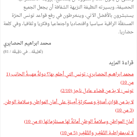
الحصيفة، وبسيرته النظيفة النزيهة الشفافة أن يجعل الجميع
يستبشرون بالأفضل الآتي، وينخرطون في رفع قواعد تونس الحرّة
المستقلّة الراقية سياسيا واقتصاديا واجتماعيا وفكريا وثقافيا، وفي كلمة
حضاريا.
محمد ابراهيم الحصايري
(تَعْلِيقَهْ... في دَقِيقَهْ / 81)
قراءة المزيد
محمد ابراهيم الحصايري: تونس التي أحلم بها؟ دولةٌ مهيبةُ الجانب (1
من 10)
تونس: لا بدّ من قضاء عادل ناجز (2/10)
لا بدّ من قوّاتٍ أمنيَّةٍ وعسكريَّةٍ أَمِينَةٍ على أمان المواطن وسلامة الوطن
(3 من 10)
أمانُ المواطن وسلامةُ الوطن أمانَةٌ لها مستلزماتها (4 من 10)
لا لديمقراطية التَّفْقِير والتَّقْفِير (5 من10)