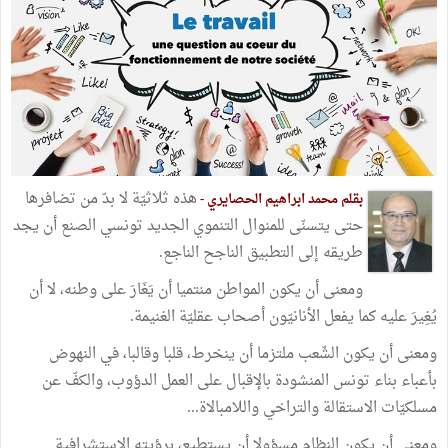
هذه ثلاثيّة لا بدّ من تضافرها
بقلم محمد ابراهيم الحصايري -
حتى يتسنّى للمنوال التنموي الجديد تونسي الصنع أن يجد
طريقه إلى التطبيق الناجح الناجع.
ومعنى أن يكون المواطن منتميا أن يَغَارَ على وطنه، لا أن
يُغِيرَ عليه كما يفعل الأنانيّون أصحاب عقليّة الغنيمة.
ومعنى أن يكون الشّعب ملتزما أن ينخرط، قلبا وقالبا، في النهوض
بأعباء بناء تونس المنشودة بالإقبال على العمل الدؤوب، والكفّ عن
مسلكيّات الاستقالة والتراخي واللامبالاة...
ومعنى أن يكون النظام مسؤولا أن يستطيع، برؤيته الاستشرافية