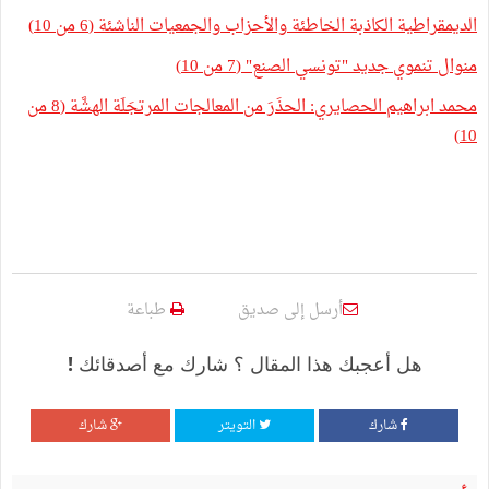
الديمقراطية الكاذبة الخاطئة والأحزاب والجمعيات الناشئة (6 من 10)
منوال تنموي جديد "تونسي الصنع" (7 من 10)
محمد ابراهيم الحصايري: الحذَرَ من المعالجات المرتجَلَة الهشَّة (8 من
10)
أرسل إلى صديق
طباعة
هل أعجبك هذا المقال ؟ شارك مع أصدقائك !
شارك
التويتر
شارك