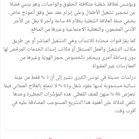
ويؤسّس لعلاقة شغلية متكافئة الحقوق والواجبات، وهو ينبني فضلا
عن تحجير تشغيل الأطفال وعلى إبرام عقد عمل وفق أنموذج خاصّ،
يضفي صفة العلاقة الشغلية بنظام 48 ساعة وأجر لا يقلّ عن الأجر
الأدنى المضمون، والتغطية الاجتماعية وغيرها من المنافع.
كما يقرّ قنوات محدّدة للانتداب وهي التشغيل المباشر أو عن طريق
مكاتب التشغيل والعمل المستقل أو مكاتب إسداء الخدمات المرخّص لها
دون وساطة أخرى ويحجّر بالخصوص حجز الهويّة وغيرها من
الممارسات غير المقبولة.
دراسات حديثة في تونس الكبرى تشير إلى أنّ 3 % فقط من عيّنة
نسائية مستجوبة لديها عقود شغل و61 % لا تتمتّع بالعلاج المجاني فيما
تتعرّض 86 % منهنّ للعنف اللفظي. هذه المؤشّرات الخطيرة وحدها
تكفي للدلالة على أهميّة هذا التشريع المستوجب المصادقة عليه في
أقرب وقت.