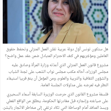
هل ستكون تونس أوّل دولة عربية تقنّن العمل المنزلي وتحفظ حقوق
العاملين ومؤجّريهم في كنف الاحترام المتبادل ضمن عقد عمل واضح؟
مشروع قانون العمل المنزلي الذي أعدّته وزارة المرأة وصادق عليه
مجلس الوزراء، أحاله مكتب مجلس نواب الشعب على لجنة الشباب
والشؤون الثقافية والتربية والعلوم، ومن المؤمل أن يتمّ قريبا استيفاء
النظر فيه لعرضه على مداولات الجلسة العامة.
فلسفة مشروع القانون الذي حرصت الوزيرة السابقة أسماء السحيري
على صياغته وإنجازه قبل مغادرتها الحكومة، ينطلق من الواقع الفعلي
ويسدّ المنافذ أمام الوساطة التي تكاد ترتقي إلى مخاطر الاتّجار بالبشر،