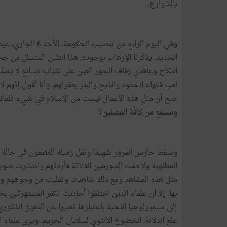
بالشوارع.
وفي اليوم الرابع 
الجديد، يذكّرنا الإرهاب بوجوده، هذا التنّين المتسلل م
النكاح وعاقدي زفاف الحور العين على شباب ضـــائع لا يصلــ
لعب فقهاء الحدود والذبح والبتر بعقولهم. وأنا أقول إنّهم ل
صح أن مثل هذه الأعمال ليست من الإسلام في شيء فلماذا م
ومسمع من كافّة المصلين؟
وسقط حارس المرور شهيدا ونقل زميله المطعون في حالة 
المطلوبة ولاحقت المجرمين الثلاثة فأردتهم وانتشرت صور
مثل هذه المشاهد ومع ذلك شاهدت وتمليت من وجوههم وشد
بها. إلا أن علماء الدين اختلقوا أحاديث تكفر المستهزئ
إلى سيميولوجيا اللحية باعتبارها تعبيرا عن التفوق الذ
علم الدلالة، الخضوع الأنثوي لسلطان الحريم. ويرى علماء 