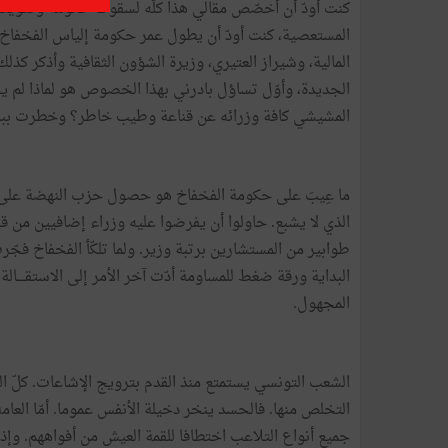
كنت أودّ أن أخصّص مقالي هذا كلّه لسقوط حكومة وتعويض
المستعصية، كنت أودّ أن يطول عمر حكومة إلياس الفخفاخ ف
المالية، وشيراز العتيري، وزيرة الشؤون الثقافية وأذكر كذ
الجديدة، وأوّل تساؤل بادرني بهذا الخصوص هو لماذا لم ي
المشيشي كافة وزرائه عن قناعة وطيب خاطر؟ وخطرت ببالي أ
ما عِيبَ على حكومة الفخفاخ هو حصول حزب النهضة على ن
الذي لا يشبع. حاولوا أن يفرضوا عليه وزراء إضافيين من 
طوابير من المستشارين برتبة وزير. ولما تلكّأ الفخفاخ فج
البداية ورقة ضغط للمساومة أدّت آخر الأمر إلى الاستقــــالة وخ
المجهول.
الشعب التونسي يستمتع منذ القدم بترويج الإشاعات. كلّ ا
التخلص منها. فالحسد ينخر دخيلة الأنفس عموما. أمّا العامة 
جميع أنواع التلاعب اختطافا للقمة العيش من أفواههم. وإذا 