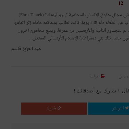
12
أودّ بالمناسبة أن أترحّم على روح الشهيدة المناضلة التركية في مجال حقوق الإنسان، المحامية "إبرو تيمتك" (Ebru Timtek)
التي توفيت في 27 أوت المنصرم بسجون أردغان بعد إضراب عن الطعام دام 238 يوما. كانت تطالب بمحاكمة عادلة إثر اتهامها
 لم تتجــــاوز الثانية والأربعــــين من عمرها. ويقبع محامون آخرون
ــــوتون حتما. تلك هي دمقراطية الإسلام الأردغاني المعتدل...
عبد العزيز قاسم
صديق
طباعة
قال ؟ شارك مع أصدقائك !
التويتر
شارك