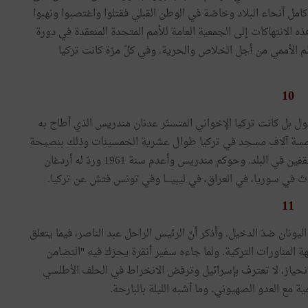
امل أنحاء البلاد وخاصّة في الوطن القبلي فقتلوا واغتصبوا ونهبوا
 الانتهاكات إلى الجمعية العامة للأمم المتحدة المنعقدة في دورة
 الأممي من أجل الخلاص والحرية. وفي كلّ مرّة كانت تركيا
10
نقول بل كانت تركيا الإخواني المتستّر عدنان مندريس الذي أطاح به
ء خمسة آلاف مسجد في تركيا طوال عشرية الخمسينات وذلك بنصيحة
من بريطانيا لاحتواء المدّ الشيوعي الذي بدأ ينتشر لدى المثقفين في البلد. وحوكم مندريس وأعدم سنة 1961 وردّ له أردغان
ث في سوريا، في العراق، في ليبيــــا وفي تونس فتش عن تركيا.
11
ونان ضدّ الدخيل. وأذكر أنّ الرئيس الراحل عبد الناصر، فيما يتعلق
المناورات التركية. ولما جاءه سفير أنقرة يحرّك فيه "التضامن
انحياز، لا تعترف بإسرائيل وترفض الانخراط في الحلف الأطلسي
مع العدو الصهيوني. وما أشبه الليلة بالبارحة.