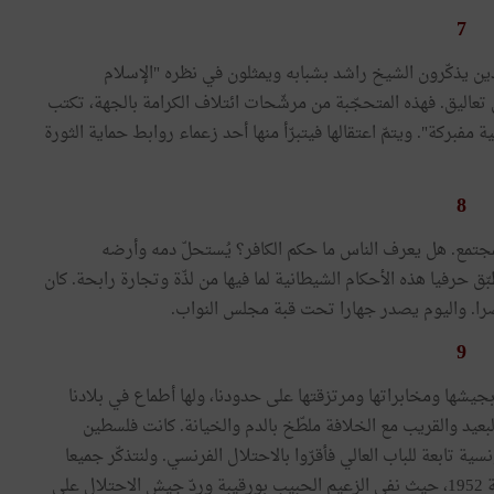
7
ين يذكّرون الشيخ راشد بشبابه ويمثلون في نظره "الإسلام
ن تعاليق. فهذه المتحجّبة من مرشّحات ائتلاف الكرامة بالجهة، تكتب
فبركة". ويتمّ اعتقالها فيتبرّأ منها أحد زعماء روابط حماية الثورة
8
لمجتمع. هل يعرف الناس ما حكم الكافر؟ يُستحلّ دمه وأرضه
حرفيا هذه الأحكام الشيطانية لما فيها من لذّة وتجارة رابحة. كان
صرا. واليوم يصدر جهارا تحت قبة مجلس النواب.
9
بجيشها ومخابراتها ومرتزقتها على حدودنا، ولها أطماع في بلادنا
بعيد والقريب مع الخلافة ملطّخ بالدم والخيانة. كانت فلسطين
ية تابعة للباب العالي فأقرّوا بالاحتلال الفرنسي. ولنتذكّر جميعا
معركة الشوط الأخير ضدّ الاستعمار الفرنسي، في مطلع سنة 1952، حيث نفي الزعيم الحبيب بورقيبة وردّ جيش الاحتلال على