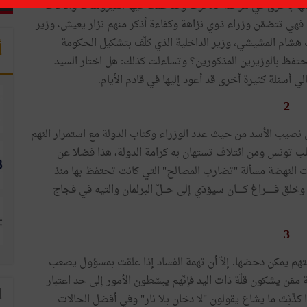
ها بأخرى في مرحلة تكاثرت وتعاظمت فيها الفيروسات والآفات
هي تتضمّن وزراء ذوي نزاهة وكفاءة أذكر منهم نزار يعيش، وزير
لك هشام المشيشي، وزير الداخلية الذي كلّف بتشكيل الحكومة
أ
حتفظ بالوزيرين المذكورين؟ وتساءلت كذلك: هل اختار السيد
سئلة كثيرة أخرى قد أعود إليها في قادم الأيام.
2
صيب الأسد من حيث عدد الوزراء وكتاب الدولة مع استمرار النهم
قلب تونس ومن ائتلاف تستهان به كرامة الدولة، هذا فضلا عن
ّرت النهضة مسألة "تضارب المصالح" التي كانت تحتفظ بها منذ
لق فــــــراغ كـــــان سيؤدّي إلى حـــلّ البرلمان والتيه في فجاج
3
لتهم يمكن دحضها. إلاّ أن تهمة الفساد إذا علقت بمسؤول يصعب
ممّن يشكون قلّة ذات اليد فإنّهم يبسّطون الأمور إلى حد اعتبار
ا
كذّبْتَ ما يشاع يقولون "لا دخان بلا نار" وفي أفضل الحالات