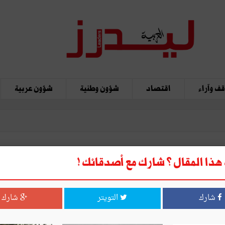
ف وآراء
اقتصاد
شؤون وطنية
شؤون عربية
ذا المقال ؟ شارك مع أصدقائك !
حبل الباطل!
شارك
التويتر
شارك