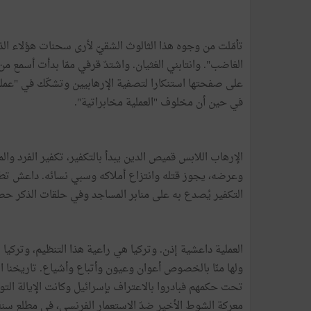
تأمّلت من وجوه هذا الثالوث الشقيّ لأرى سحنات هؤلاء الذ
الغاضب". وانتابني الغثيان. واشتدّ قرفي ممّا بدأت أسمع م
على صفحتها استنكارا لتصفية الإرهابيين وتشكّك في "عملية م
في حين أن مخلوف "العملية مخابراتية".
الإرهاب اللابس قميص الدين يبدأ بالتكفير، تكفير الفرد وا
وعرضه، يجوز قتله وانتزاع أملاكه وسبي نسائه. داعش تطبّق 
التكفير يُصدع به على منابر المساجد وفي حلقات الذكر ح
العملية داعشية إذن. وتركيا هي راعية هذا التنظيم، وتركيا 
ولها منّا بالخصوص أعوان وعيون وأتباع وأشياع. تاريخنا ال
تحت حكمهم فبادروا بالاعتراف بإسرائيل وكانت الإيالة التونس