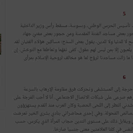
5
من تنصيب الحكومة، الأحد 6 الجاري، عيد تأسيس الحرس الوطني، وبسوسة، مسقط رأس وزير الداخلية
ن جحور بعض مساجد الفتنة المقدسة ومن حجور بعض مفتيّ جهاد
ـح لا للدنيا ولا للدين. يقول بعض السذج: مساكين هؤلاء الفتيان لقد
ا يلعبون إلا بمن ليس لهم عقول. كفى تفهّما وتعاطفا مع التوحّش. إن
ا زالت مساجدنا تروّج لما هو مخالف لروحية الإسلام بمرأى
6
حرجة إلى المستشفى وتحركت فرق مقاومة الإرهاب بالسرعة
هم صرعى على شبكات الاتصال الاجتماعي. أنا لا أحب الفرجة على
ني النظر إلى اللحى الخصبة وكان العرب منذ القدم يستهزؤون
ين بخصائص الفحولة. وفي إحدى محاضراتي بنادي بشرى الخير تعرضت
كوري ويقابل ذلك على مستوى التدين حجاب المرأة الذي يكرس، حسب
النفس في كلتا العلامتين معنى جنسيا صارخا.