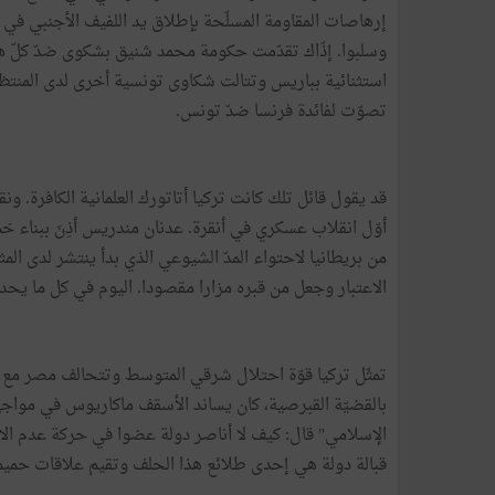
إرهاصات المقاومة المسلّحة بإطلاق يد اللفيف الأجنبي في ك
وسلبوا. إذّاك تقدّمت حكومة محمد شنيق بشكوى ضدّ كلّ هذه
استثنائية بباريس وتتالت شكاوى تونسية أخرى لدى المنتظم
تصوّت لفائدة فرنسا ضدّ تونس.
قد يقول قائل تلك كانت تركيا أتاتورك العلمانية الكافرة. و
أوّل انقلاب عسكري في أنقرة. عدنان مندريس أذِنَ ببنا
الاعتبار وجعل من قبره مزارا مقصودا. اليوم في كل ما يحد
تمثّل تركيا قوّة احتلال شرقي المتوسط وتتحالف مصر مع الي
بالقضيّة القبرصية، كان يساند الأسقف ماكاريوس في مواجهة 
الإسلامي" قال: كيف لا أناصر دولة عضوا في حركة عدم ال
قبالة دولة هي إحدى طلائع هذا الحلف وتقيم علاقات حميمية 