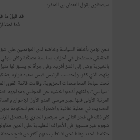
سيتمثّلون بقول النعمان بن المنذر:
قد قيلَ ما قي
فما اعتذارُ
نحن نؤمن بأخلقة السياسة وخاصّة لدى المؤتمنين على شؤون الب
الحقيقي مستفحل في أحزاب سياسية متمكّنة وكان ينبغي ل
بالخيرية وهي إلى الشرّ أقرب. وفي جرأة لم يسبق لها مثي
وبُهت الذي كفر. ويُحتسب للرئيس قيس سعيد قراره بتشك
تحت عباءة المحاصصات الحزبوية. وقامت قائمة القوى المت
"سياسي". ولكنّهم أذعنوا خشية حل المجلس ومواجهة انتخا
المرتبة الأولى فيها عبير موسي العدو الأول للإخوان والم
التصويت في عملية نفاقية واضطرارية: نعم للحكومة بدون 
كان ذلك في فجر الثاني من سبتمبر الجاري واستعجل الرئي
هجوم غير مسبوق في الأعراف التقليدية على الذين تطاولوا
حكامنا الجدد وقلنا نحن لا نطلب منهم أكثر من فتح محط