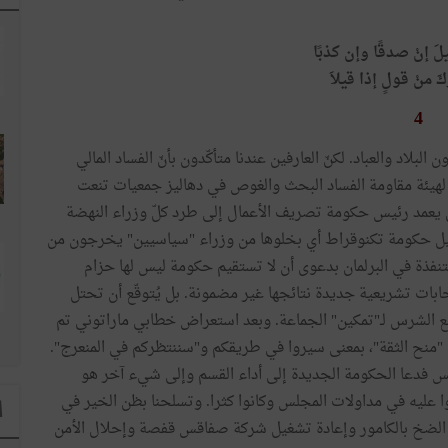
لَ إنْ صدقًا وإن كذبًا
كَ منْ قولٍ إذا قيلاَ
4
لاد والعباد. لكنّ العارفين عندنا متأكّدون بأنّ الفساد المالي
هيئة مقاومة الفساد البحث والغوص في دهاليز جمعيات تنعت
ل يعمد رئيس حكومة تصريف الأعمال إلى طرد كلّ وزراء النهضة
يل حكومة تكنوقراط أي بخلوها من وزراء "سياسيين" يخرجون من
نفذة في البرلمان بدعوى أن لا تستقيم حكومة ليس لها حزام
بات تشريعية جديدة نتائجها غير مضمونة. بل يُتوقّع أن تحتل
مانع الشرس لـ"تمكين" الجماعة. وبعد استعراض خطابي ماراتوني تم
"منح الثقة"، بمعنى سيروا في طريقكم و"سننتظركم في المنعرج".
س فدعا الحكومة الجديدة إلى أداء القسم وإلى شيء آخر هو
 عليه في مداولات المجلس وكانوا كثرا. وتسلحنا بظن الخير في
ا
ة الضخ بالكامور وإعادة تشغيل شركة صفاقس قفصة وإحلال الأمن