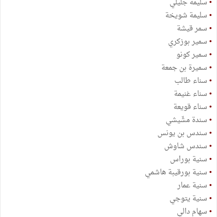
•
سليمة جليلي
•
سليمة شويخة
•
سمر قيشة
•
سمير بوزكري
•
سمير كونو
•
سميرة بن جمعة
•
سناء طالب
•
سناء غنيمة
•
سناء قويعة
•
سندة مشّيشي
•
سندس بن يونس
•
سندس شاوش
•
سنية بوراس
•
سنية بورقيبة هاشمي
•
سنية عمار
•
سنية يتوجي
•
سهام دالي