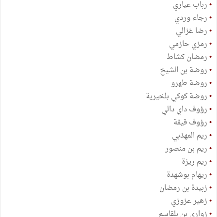
•
رباب عياري
•
رجاء وردي
•
رضا غزالي
•
رمزي حازمي
•
رمضان كشاط
•
روضة بن الشيخ
•
روضة طهرو
•
روضة كوكي بلخيرية
•
رؤوف داي دالي
•
رؤوف قيقة
•
ريم المهذبي
•
ريم بن منصور
•
ريم ريزة
•
ريهام بوشهدة
•
زبيدة بن رمضان
•
زهير عزوزي
•
زواري بن بلقاسم