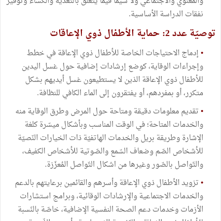
والمعنوي والاجتماعي ولا سيما فيما يتعلق بالتغذية والكساء وتوفير
نفقات الدراسة الأساسية.
توصيّة عدد 2: حماية الأطفال ذوي الإعاقات
•
إدماج الاحتياجات الخاصة للأطفال ذوي الإعاقة في خطط
وإجراءات الوقاية، كوضع إرشادات إضافية حول غسل اليدين
للأطفال ذوي الإعاقة الذين لا يستطيعون غسل أيديهم بشكل
متكرر، أو بمفردهم، أو يفتقرون إلى الماء الكافي للنظافة.
•
تقديم معلومات دقيقة ومتاحة حول المرض وطرق الوقاية منه
والخدمات المتاحة؛ في الوقت المناسب وبأشكال ميسّرة كلغة
الإشارة وطريقة بريل والخدمات الهاتفيّة ذات الخيارات النّصيّة
للأشخاص الصّم وضعاف السّمع والصّوتية للأشخاص الكفيف،
والتّواصل بالصّور وغيرها من اشكال التّواصل المُعزّزة.
•
تزويد الأطفال ذوي الإعاقة وأسرهم والقائمين برعايتهم بالدعم
والخدمات الاجتماعية والإرشادات الوقائية، وبرامج استشارات
الأزمات وخدمات دعم الصحة النفسية الإضافية، خاصّة بالنّسبة