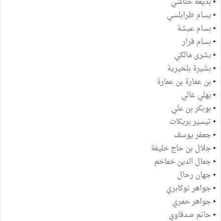
•
بديعة حناشي
•
بسام طرابلسي
•
بسام عيشة
•
بسام قرار
•
بشرى مالكي
•
بشيرة بلخيرية
•
بن عمارة بن عمارة
•
بهلي غالي
•
بوبكر بن علي
•
تيسير بريكات
•
جعفر يوسف
•
جلال بن حاج خليفة
•
جمال الدين خماخم
•
جهان رحال
•
جواهر توكابري
•
جواهر حمري
•
حاتم صدقاوي