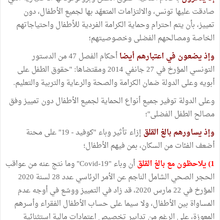
صادقت عليها تونس، والالتزامات المتعهّد بها لجميع الأطفال، دون
تمييز، بأن يتم احترام وحماية الكرامة الفردية للأطفال واحتياجاتهم
الخاصة ومصالحهم الفضلى وخصوصيتهم؛
وإذ يضعون في اعتبارهم أيضا
أحكام الفصل 47 من الدستور
التونسي المؤرخ في 27 جانفي 2014 ومقتضاها: "حقوق الطفل على
أبويه وعلى الدولة ضمان الكرامة والصحة والرعاية والتربية والتعليم.
وعلى الدولة توفير جميع أنواع الحماية لجميع الأطفال دون تمييز وفق
مصالح الطفل الفضلى"؛
وإذ يساورهم بالغ القلق
إزاء تأثير وباء "كوفيد - 19" على محنة
أضعف الفئات من السكان، بمن فيهم الأطفال؛
1) يلاحظون مع بالغ القلق
أن وباء "Covid-19" وما نتج عنه من عواقب
الحجر الصحي الشامل الناجم عن الأمر الرئاسي عدد 28 لسنة 2020
المؤرخ في 22 مارس 2020، قد زاد في التمييز ووسّع في أوجه عدم
المساواة بين الأطفال، ولا سيما على حساب الأطفال الفقراء وأسرهم
المعوزة، على الرغم من تدابير تخصيص اعتمادات مالية استثنائية