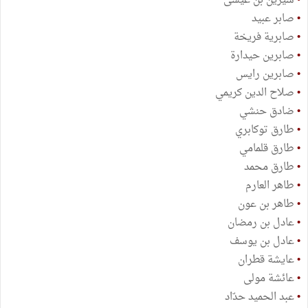
•
شيرين بن عيسى
•
صابر عبيد
•
صابرية فريخة
•
صابرين حيدارة
•
صابرين رايس
•
صلاح الدين كريمي
•
ضادق حنشي
•
طارق توكابري
•
طارق قلمامي
•
طارق محمد
•
طاهر العارم
•
طاهر بن عون
•
عادل بن رمضان
•
عادل بن يوسف
•
عايشة قطران
•
عائشة مولى
•
عبد الحميد حدّاد