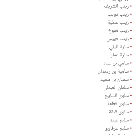
•
زينب الشريف
•
زينب ذويب
•
زينب عطية
•
زينب قموع
•
زينب قهيس
•
سارة تليلي
•
سارة عمار
•
سامي بن عياد
•
سامية بن رمضان
•
سفيان بن سعيد
•
سلمان العبدلي
•
سلوى السايح
•
سلوى قطعة
•
سلوى قيقة
•
سليم عبيد
•
سليم عرفاوي