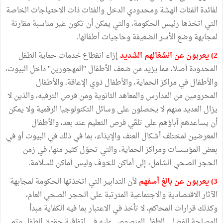
لفائدة الفئات الهشة ومحدودي الدخل والفئات ذات الاحتياجات الخاصة
التي اتخذها رئيس الحكومة، والتي يمكن أن تكون غير مناسبة مقارنة
لمجابهة وضع الأسر الضعيفة وحاجيات أطفالها.
2) يعربون عن انشغالهم الشديد
إزاء انقطاع خدمات حماية الطفل
المحدودة أصلا، مما يزيد من ضعف الأطفال "المهجورين" داخل البيوت،
والأطفال في مراكز الحماية، والأطفال ذوي الإعاقة، والأطفال
المحرومين من المدارس والمعاهد الثانوية ومن فرص الترفيه، والذين لا
يزال العديد منهم لا يحصلون على وسائل التكنولوجيا الرقمية ولا يمكن
أن يساعدهم آباؤهم على تلقّي فرص التعليم عند بعد، والأطفال
المعرضين لمختلف أشكال العنف والإيذاء، بما في ذلك في البيوت أو في
بعض المؤسسات ومراكز الحماية، والتي تحوّل كثير منها، في زمن
الحجر الصحي الشامل، إلى أماكن للخوف وليس أماكن للسلامة.
3) يعربون عن بالغ أسفهم
لأن التدابير التي اتخذتها الحكومة لمجابهة
الآثار الاقتصادية والاجتماعية المترتبة على الحجر الصحي العام،
وكذلك قرارات المحاكم، لا تأخذ في الاعتبار بما فيه الكفاية مبدأ
المصلحة الفضلى للطفل المنصوص عليه في اتفاقية حقوق الطفل وتم