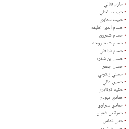
•
حازم فناني
•
حبيب ساحلي
•
حبيب سماوي
•
حسام الدين خليفة
•
حسام شقرون
•
حسام شيخ روحه
•
حسام قراطي
•
حسان بن شقرة
•
حسان جعفر
•
حسني زيتوني
•
حسين غالي
•
حكيم توكابري
•
حمادي مبودج
•
حمادي معراوي
•
حمزة بن شعبان
•
حنان قداس
•
حنان هنشيري