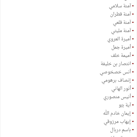
•
آمنة سلامي
•
آمنة قطران
•
آمنة قلعي
•
آمنة مليتي
•
أميرة العروي
•
أميرة جمل
•
أميمة خلف
•
انتصار بن خليفة
•
أنس خصخوصي
•
إنصاف برهومي
•
أنور الهاني
•
أنيس منصوري
•
آية ببّو
•
إيمان خادم الله
•
إيهاب مرزوقي
•
باسم دربال