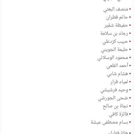
•
منصف البعتي
•
حاتم قطران
•
حفيظة شقير
•
رجاء بن سلامة
•
حبيب كزدغلي
•
حليمة الجويني
•
محمود الوسلاتي
•
أحمد القلعي
•
هشام شابي
•
لمياء قرار
•
وحيد فرشيشي
•
ضحى الجورشي
•
نجاة بن صالح
•
فائزة كافي
•
بسام مصطفى عيشة
•
هالة قطران