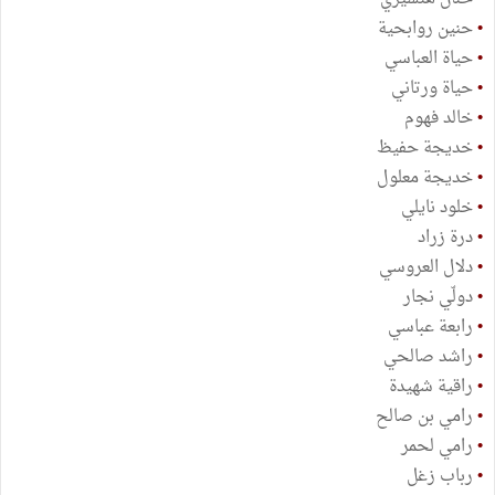
•
حنين روابحية
•
حياة العباسي
•
حياة ورتاني
•
خالد فهوم
•
خديجة حفيظ
•
خديجة معلول
•
خلود نايلي
•
درة زراد
•
دلال العروسي
•
دولّي نجار
•
رابعة عباسي
•
راشد صالحي
•
راقية شهيدة
•
رامي بن صالح
•
رامي لحمر
•
رباب زغل