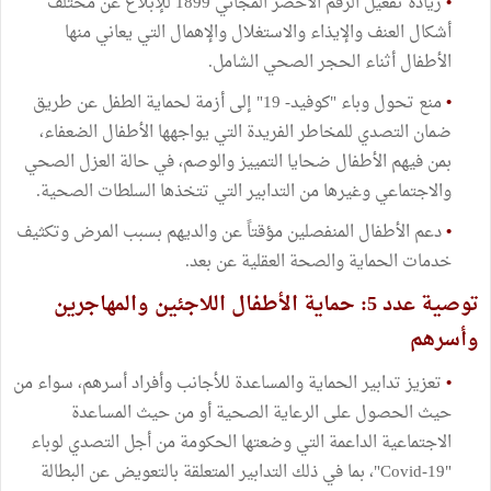
•
زيادة تفعيل الرقم الأخضر المجاني 1899 للإبلاغ عن مختلف
أشكال العنف والإيذاء والاستغلال والإهمال التي يعاني منها
الأطفال أثناء الحجر الصحي الشامل.
•
منع تحول وباء "كوفيد- 19" إلى أزمة لحماية الطفل عن طريق
ضمان التصدي للمخاطر الفريدة التي يواجهها الأطفال الضعفاء،
بمن فيهم الأطفال ضحايا التمييز والوصم، في حالة العزل الصحي
والاجتماعي وغيرها من التدابير التي تتخذها السلطات الصحية.
•
دعم الأطفال المنفصلين مؤقتاً عن والديهم بسبب المرض وتكثيف
خدمات الحماية والصحة العقلية عن بعد.
توصية عدد 5: حماية الأطفال اللاجئين والمهاجرين
وأسرهم
•
تعزيز تدابير الحماية والمساعدة للأجانب وأفراد أسرهم، سواء من
حيث الحصول على الرعاية الصحية أو من حيث المساعدة
الاجتماعية الداعمة التي وضعتها الحكومة من أجل التصدي لوباء
"Covid-19"، بما في ذلك التدابير المتعلقة بالتعويض عن البطالة