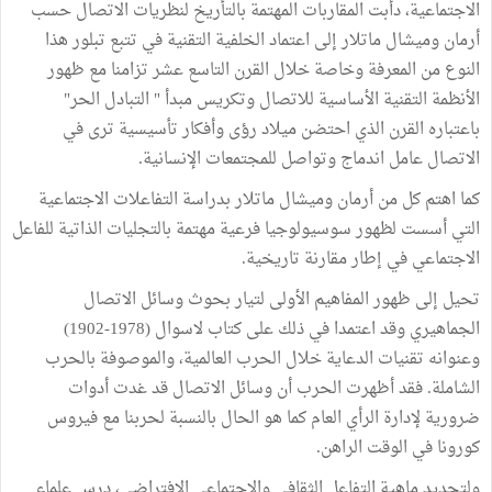
الاجتماعية، دأبت المقاربات المهتمة بالتأريخ لنظريات الاتصال حسب
أرمان وميشال ماتلار إلى اعتماد الخلفية التقنية في تتبع تبلور هذا
النوع من المعرفة وخاصة خلال القرن التاسع عشر تزامنا مع ظهور
الأنظمة التقنية الأساسية للاتصال وتكريس مبدأ " التبادل الحر"
باعتباره القرن الذي احتضن ميلاد رؤى وأفكار تأسيسية ترى في
الاتصال عامل اندماج وتواصل للمجتمعات الإنسانية.
كما اهتم كل من أرمان وميشال ماتلار بدراسة التفاعلات الاجتماعية
التي أسست لظهور سوسيولوجيا فرعية مهتمة بالتجليات الذاتية للفاعل
الاجتماعي في إطار مقارنة تاريخية.
تحيل إلى ظهور المفاهيم الأولى لتيار بحوث وسائل الاتصال
الجماهيري وقد اعتمدا في ذلك على كتاب لاسوال (1978-1902)
وعنوانه تقنيات الدعاية خلال الحرب العالمية، والموصوفة بالحرب
الشاملة. فقد أظهرت الحرب أن وسائل الاتصال قد غدت أدوات
ضرورية لإدارة الرأي العام كما هو الحال بالنسبة لحربنا مع فيروس
كورونا في الوقت الراهن.
ولتحديد ماهية التفاعل الثقافي والاجتماعي الافتراضي، درس علماء