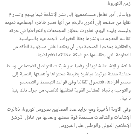
زمن الكورونا.
وبالتالي أدى تفاعل مستخدميها إلى نشر الإشاعة فيما بينهم وتسارع
نقلها من صفحة إلى أخرى بالرغم من أنها تعتبر ظاهرة اجتماعية قديمة
وليست وليدة اليوم، تطورت بتطوّر المجتمعات وانخراطها في حركة
تقاسم المعلومات ونشرها وفقا للتغيرات الاجتماعية والسياسية
والثقافية ومؤخرا الصحية دون أن يتكبّد الناقل مسؤولية التأكد من
المعلومة التي يتقاسمها مع شبكة علاقاته الافتراضيّة.
فانتشار الإشاعة شفويا أو رقميا عبر شبكات التواصل الاجتماعي وسط
جماعة معيّنة مرتبط مباشرة بطبيعة محتواها وأهميتها بالنسبة إلى
مصير أفرادها، فتتحوّل تلقائيا وفق قواعد التبسيط والتضخيم
والتوجيه باتجاه المشاعر القوية لمتلقيها لتكسب من جراء ذلك بنية
ذاتية.
وفي الآونة الأخيرة ومع تزايد عدد المصابين بفيروس كورونا، تكاثرت
الإشاعات والشائعات مستمدة قوة تنعشها وتغذيها من خلال التّركيز
الإعلاميّ الدولي والوطني على الفيروس.