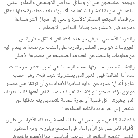
ويجمع المختصون على أن وسائل التواصل الاجتماعي والتطور التقني
ساهما في سرعة انتشار الشائعة مما أكسبها دلالات معاصرة جعلها تنتقل
من فضاء المجتمع المصغّر كالأسرة والحي إلى مجال أكثر شساعة
وسرعة في الانتشار عبر وسائل التواصل الاجتماعي.
والشرط الأساسي للتوقي من هذه الآفة التي لا تقل خطورة عن
الفيروسات هو وعي المتلقي وقدرته على التثبت من صحة ما يقدم إليه
من معلومات والبحث عن المعلومة الصحيحة من مصدرها الأصلي.
والإشاعة حسب ما عرفها معجم الوسيط هي "خبر ينتشر غير متثبت
منه، أما الشائعة فهي الخبر الذي ينتشر ولا تثبّت فيه". وهي حسب
شارلز أندال" عبارة عن رواية تتناقلها الأفواه دون أن ترتكز على مصدر
موثوق يؤكد صحتها" وللإشاعة تعريفات عديدة لعل أهمها ذلك التعريف
الذي يعتبرها " كل قضية أو عبارة مقدّمة للتصديق يتم تناقلها من
شخص إلى آخر عادة بالكلمة المنطوقة."
فالشائعة إذا هي خبر يحمل في طياته أهمية ويتناقله الأفراد عن طريق
الأفواه قادر على هز الرأي العام في المجتمع وبلورته. ومن المنظور
النفسي تخضع الشائعة إلى شرطين أساسيّين هما الأهمية والغموض،