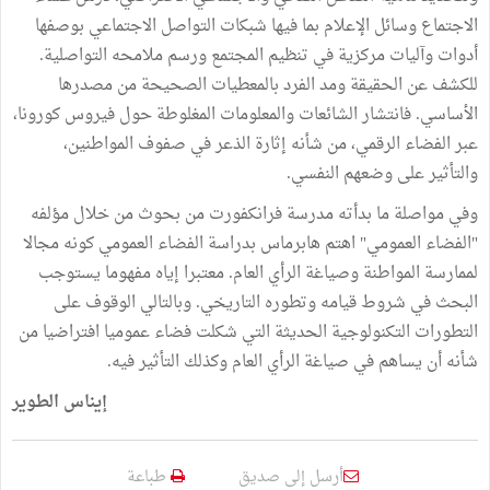
الاجتماع وسائل الإعلام بما فيها شبكات التواصل الاجتماعي بوصفها
أدوات وآليات مركزية في تنظيم المجتمع ورسم ملامحه التواصلية.
للكشف عن الحقيقة ومد الفرد بالمعطيات الصحيحة من مصدرها
الأساسي. فانتشار الشائعات والمعلومات المغلوطة حول فيروس كورونا،
عبر الفضاء الرقمي، من شأنه إثارة الذعر في صفوف المواطنين،
والتأثير على وضعهم النفسي.
وفي مواصلة ما بدأته مدرسة فرانكفورت من بحوث من خلال مؤلفه
"الفضاء العمومي" اهتم هابرماس بدراسة الفضاء العمومي كونه مجالا
لممارسة المواطنة وصياغة الرأي العام. معتبرا إياه مفهوما يستوجب
البحث في شروط قيامه وتطوره التاريخي. وبالتالي الوقوف على
التطورات التكنولوجية الحديثة التي شكلت فضاء عموميا افتراضيا من
شأنه أن يساهم في صياغة الرأي العام وكذلك التأثير فيه.
إيناس الطوير
أرسل إلى صديق
طباعة