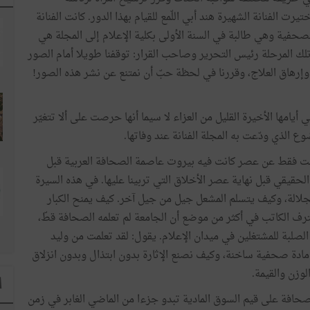
يرت الفنانة الشهيرة هند أبي اللّمع للقيام بهذا الدور. كانت الفنانة
صحفية وهي طالبة في السنة الأولى بكلية الإعلام إلى المجلة هي
لك المرحلة رئيس التحرير وصاحب القرار: توقفنا طويلا أمام الصور
وإرهاق العلاج، وقررنا في لحظة حبّ أن نمتنع عن نشر هذه الصور!
يامها الأخيرة القليل من العزاء لا سيما أنها حرصت على ألا تتغيّر
ع الذي ودّعت به المجلة الفنانة عند وفاتها.
ت فقط عن عصر كانت فيه بيروت عاصمة الصحافة العربية قبل
الحقيقي قبل نهاية عصر الأخلاق التي تربينا عليها. في هذه السيرة
الة، وكيف يتسلم المشعل جيل من جيل آخر. كيف يمنح الكبار
ترف الكاتب في أكثر من موضع أن الجامعة لم تعلمه الصحافة قطّ،
الصلبة للمشتغلين في ميدان الإعلام. يقول: لقد تعلمت من وليد
دة صحفية ساخنة، وكيف نصنع الإثارة بدون ابتذال وبدون انزلاق
وزن والقيمة.
ا
لصحافة على قيم السوق المادية تبدو جزءا من الماضي الغابر في زمن