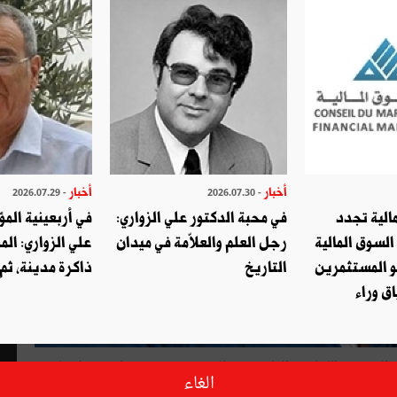
أخبار
أخبار
- 2026.07.29
- 2026.07.30
الية تجدد
في محبة الدكتور علي الزواري:
في أربعينية المؤ
السوق المالية
رجل العلم والعلاّمة في ميدان
علي الزواري: الم
و المستثمرين
التاريخ
ذاكرة مدينة، ثم
ق وراء
الصحفي اللبناني طلال شتوي المنشورة تحت عنوان «بعدك على
الغاء
تنتصر فيها الأخلاق على ما سواها من المشاعر الغريزية مثل حبّ