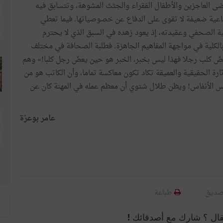
 العاجزين والأطفال الفقراء والجثث المشوهة، وتتسابق فيه
جتماعية ضعيفة لا تقوى على الدفاع عن خصوصياتها. فيما تعطي
ة الصحفي وعقيدته، إذ يعود زهده في السبق الذي لا يحترم
 بالكلية في مواجهة المفاهيم الجاهزة. فطلبة الصحافة في مختلف
ا عضّ كلب رجلا فهذا ليس بخبر، الخبر هو حين يعضّ رجل كلبا!» وهم
إثارة الحقيقية والعميقة تكاد تكون معاكسة تماما، وأن الكاتب هو من
 الأنفاس! ويظن طلال شتوي أن معظم عمله في المهنة كان عن
عامر بوعزة
صديق
طباعة
قال ؟ شارك مع أصدقائك !