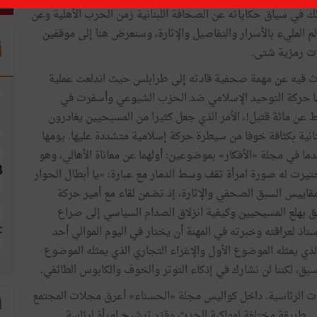
ذلك في سياق حكاياته عن الصحافة اللبنانية زمن الحرب الأهلية وعن
الم المليء بالأسرار والتفاصيل والإثارة، وسنعرض هنا إلى موقفين
أ
ات رمزية شتى.
ث فيه عن مهمة صحفية قادته إلى طرابلس حيث اندلعت عملية
ا حركة التوحيد الإسلامي ضد الحزب الشيوعي وأسفرت في
ط عن مائة قتيل!، الأمر الذي جعل كثيرا من المسيحيين يغادرون
الثانية بكثافة خوفا من سيطرة حركة إسلامية متشددة عليها. يومها
 في مجلة «الأفكار» بموضوعين: أولهما عن معاناة الأهالي، وهو
رت له صورة امرأة تقف وسط الدمار مع عبارة: «يا أبطال الحوار
 مقاييس السبق الصحفي والإثارة، إذ تضمن لقاء مع أمير حركة
لق بهلع المسيحيين وكيفية انزلاق الصدام السياسي إلى صراع
ذ لعراقته وخبرته في المهنة أن يختار في اليوم الموالي أحد
لذي يمثله الموضوع الأول والإغراء التجاري الذي يمثله الموضوع
لسبق، لكننا لن نشارك في إذكاء التوتر والخوف والكابوس الطائفي.
رة الاستعداد للانتخابات الرئاسية. داخل كواليس مجلة «الحسناء» أعرق مجلات المجتمع
ا
 في طريقة مختلفة لمواكبة الحدث وقرّر ترشيح امرأة لرئاسة