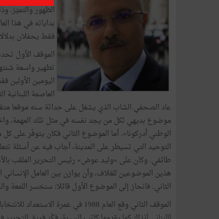
الظهور والتميّز. و
بداياته في هذا الع
فقط يحفلان بدلال
الموقف الأول تحد
تطهير واسعة شنته
اليومين الأولين فق
العاصمة اللبنانية 
عاد الصحفي الشاب الذي يشغل على حداثة سنه موقعا متقدما
موضوع بديهي لكل من يجد نفسه في مثل تلك المهمة، واختي
الوطني أدركونا». أما الموضوع الثاني فكان يتوفّر على كل
التوحيد التي تسيطر على المدينة، أجاب فيه عن أسئلة تتع
طائفي. وكان على «وليد عوض» رئيس التحرير الملقب بالأستا
هذين الموضوعين للغلاف، وأن يوازن بين العامل الإنساني ا
الثاني. فانحاز إلى الموضوع الأول قائلا: سنخسر اللمعة وا
الموقف الثاني وقع العام 1988 في غم
اللبناني آنذاك كما يقدمها كاتب السيرة، فكّر فريق التحرير