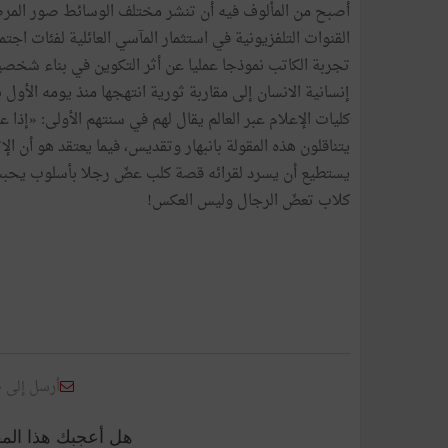
أصبح من المألوف فيه أن تنشر مختلف الوسائط صور المرضى
القنوات التلفزيونية في استثمار المآسي العائلية لفئات ا
تجربة الكاتب نموذجا عمليا عن أثر التكوين في بناء شخصي
إنسانية الانسان إلى مقاربة ثورية انتهجها منذ يومه الأول
كليات الإعلام عبر العالم يقال لهم في سنتهم الأولى: «إذ
يتناقلون هذه المقولة بانبهار وتقديس، فيما يعتقد هو أن ال
يستطيع أن يسرد لقرائه قصة كلب عضّ رجلا بأسلوب يحبس
كلاب تعضّ الرجال وليس العكس!
أرسل إلى 
هل أعجبك هذا الم