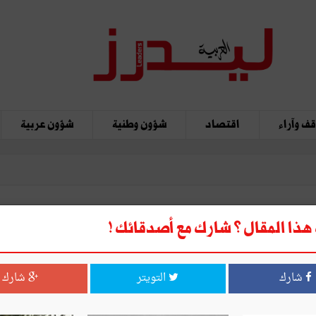
ف وآراء
اقتصاد
شؤون وطنية
شؤون عربية
ذا المقال ؟ شارك مع أصدقائك !
أخلاق
شارك
التويتر
شارك