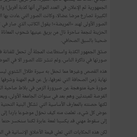
الجمهورية ثم الإعلان في العدد الموالي أنها كذبة أفريل! واخت
الكبيرة تصارع مرضا عضالا، وكانت الصور التي عادت بها ال
الصور الأولى لهند «المريضة»! يقول الكاتب الذي صار في ت
الحزينة لنجمة ساحرة نال من بريق عينيها شحوب المعاناة 
ضحينا بالسبق الصحافي.
صدّق الجمهور الكذبة واستطاعت المجلة أن تحمل للفنانة في أ
صورتها في ذاكرة الناس، ولم تنشر تلك الصور الا في الموضو
هذه القصص وغيرها مما تحفل به سيرة طلال الشتوي ليس
نهاية زمن الصحافة التي نعرفها، بل عن قيم المهنة وشرفها 
صورة حية متوهجة عن صيرورة الزمن في بلاط صاحبة الجل
الفرصة للمبتدئين وهم بعد في سنوات الجامعة الأولى، ويع
لكنها حصنته بالمعارف الأساسية التي تشكل البنية التحتية 
عوض كل شيء، تعلمت منه كيف نحوّل موضوعا باردا إلى ما
إلى سقوط مهني قد يكسبنا لمعة عابرة لكننا سنخسر حتما ال
لكن هذه الحكايات التي تعلي قيمة الأخلاق الإنسانية في ا